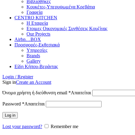
Βιβλιοθήκες
Κουκέτες-Υπερυψωμένα Κρεβάτια
Γραφεία
CENTRO KITCHEN
Η Εταιρεία
Ετοιμες Οικονομικές Συνθέσεις Κουζίνας
Our Projects
Airbn…BOX
Προσφορές-Εκθεσιακά
Υπηρεσίες
Brands
Gallery
Είδη Κήπου-Βεράντας
Login / Register
Sign in
Create an Account
Όνομα χρήστη ή διεύθυνση email
*
Απαιτείται
Password
*
Απαιτείται
Log in
Lost your password?
Remember me