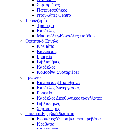
Συρταριέρες
Παπουτσοθήκες
Ντουλάπες Centro
Τραπεζαρία
Τραπέζια
Καρέκλες
Μπουφέδες-Κονσόλες εισόδου
Φοιτητικό Έπιπλο
Κρεβάτια
Καναπέδες
Γραφεία
Βιβλιοθήκες
Καρέκλες
Κομοδίνα-Συρταριέρες
Γραφείο
Καναπέδες/Πολυθρὀνες
Καρέκλες Συνεργασίας
Γραφεία
Καρέκλες Διευθυντικές τροχήλατες
Βιβλιοθήκες
Συρταριέρες
Παιδικό-Εφηβικό δωμάτιο
Κουκέτες/Υπερυψωμένα κρεβάτια
Κρεβάτια