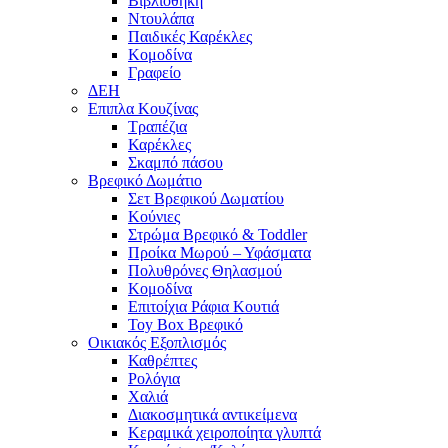
Βιβλιοθήκη
Ντουλάπα
Παιδικές Καρέκλες
Κομοδίνα
Γραφείο
ΔΕΗ
Επιπλα Κουζίνας
Τραπέζια
Καρέκλες
Σκαμπό πάσου
Βρεφικό Δωμάτιο
Σετ Βρεφικού Δωματίου
Κούνιες
Στρώμα Βρεφικό & Toddler
Προίκα Μωρού – Υφάσματα
Πολυθρόνες Θηλασμού
Κομοδίνα
Επιτοίχια Ράφια Κουτιά
Toy Box Βρεφικό
Οικιακός Εξοπλισμός
Καθρέπτες
Ρολόγια
Χαλιά
Διακοσμητικά αντικείμενα
Κεραμικά χειροποίητα γλυπτά