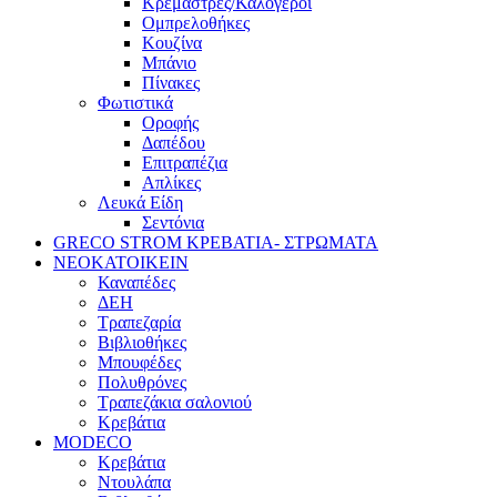
Κρεμάστρες/Καλόγεροι
Ομπρελοθήκες
Κουζίνα
Μπάνιο
Πίνακες
Φωτιστικά
Οροφής
Δαπέδου
Επιτραπέζια
Απλίκες
Λευκά Είδη
Σεντόνια
GRECO STROM ΚΡΕΒΑΤΙΑ- ΣΤΡΩΜΑΤΑ
ΝΕΟΚΑΤΟΙΚΕΙΝ
Καναπέδες
ΔΕΗ
Τραπεζαρία
Βιβλιοθήκες
Μπουφέδες
Πολυθρόνες
Τραπεζάκια σαλονιού
Κρεβάτια
MODECO
Κρεβάτια
Ντουλάπα