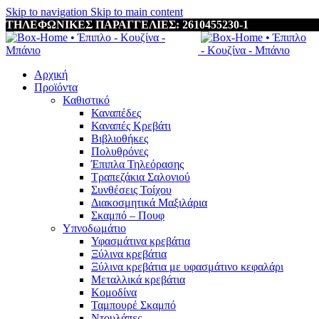
Skip to navigation
Skip to main content
ΤΗΛΕΦΩΝΙΚΕΣ ΠΑΡΑΓΓΕΛΙΕΣ: 2610455230-1
Αρχική
Προϊόντα
Καθιστικό
Καναπέδες
Καναπές Κρεβάτι
Βιβλιοθήκες
Πολυθρόνες
Έπιπλα Τηλεόρασης
Τραπεζάκια Σαλονιού
Συνθέσεις Τοίχου
Διακοσμητικά Μαξιλάρια
Σκαμπό – Πουφ
Υπνοδωμάτιο
Υφασμάτινα κρεβάτια
Ξύλινα κρεβάτια
Ξύλινα κρεβάτια με υφασμάτινο κεφαλάρι
Mεταλλικά κρεβάτια
Κομοδίνα
Ταμπουρέ Σκαμπό
Ντουλάπες