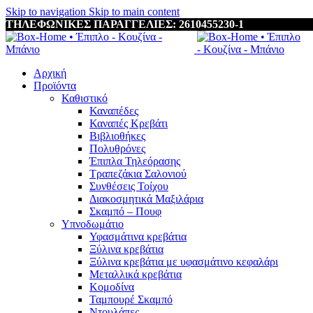
Skip to navigation
Skip to main content
ΤΗΛΕΦΩΝΙΚΕΣ ΠΑΡΑΓΓΕΛΙΕΣ: 2610455230-1
Αρχική
Προϊόντα
Καθιστικό
Καναπέδες
Καναπές Κρεβάτι
Βιβλιοθήκες
Πολυθρόνες
Έπιπλα Τηλεόρασης
Τραπεζάκια Σαλονιού
Συνθέσεις Τοίχου
Διακοσμητικά Μαξιλάρια
Σκαμπό – Πουφ
Υπνοδωμάτιο
Υφασμάτινα κρεβάτια
Ξύλινα κρεβάτια
Ξύλινα κρεβάτια με υφασμάτινο κεφαλάρι
Mεταλλικά κρεβάτια
Κομοδίνα
Ταμπουρέ Σκαμπό
Ντουλάπες