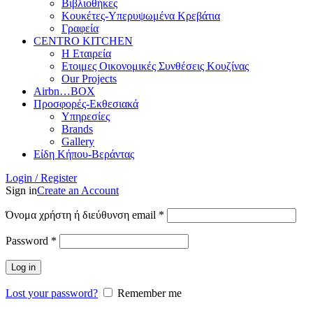
Βιβλιοθήκες
Κουκέτες-Υπερυψωμένα Κρεβάτια
Γραφεία
CENTRO KITCHEN
Η Εταιρεία
Ετοιμες Οικονομικές Συνθέσεις Κουζίνας
Our Projects
Airbn…BOX
Προσφορές-Εκθεσιακά
Υπηρεσίες
Brands
Gallery
Είδη Κήπου-Βεράντας
Login / Register
Sign in
Create an Account
Απαιτείται
Όνομα χρήστη ή διεύθυνση email
*
Απαιτείται
Password
*
Log in
Lost your password?
Remember me