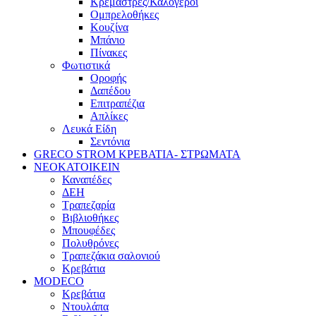
Κρεμάστρες/Καλόγεροι
Ομπρελοθήκες
Κουζίνα
Μπάνιο
Πίνακες
Φωτιστικά
Οροφής
Δαπέδου
Επιτραπέζια
Απλίκες
Λευκά Είδη
Σεντόνια
GRECO STROM ΚΡΕΒΑΤΙΑ- ΣΤΡΩΜΑΤΑ
ΝΕΟΚΑΤΟΙΚΕΙΝ
Καναπέδες
ΔΕΗ
Τραπεζαρία
Βιβλιοθήκες
Μπουφέδες
Πολυθρόνες
Τραπεζάκια σαλονιού
Κρεβάτια
MODECO
Κρεβάτια
Ντουλάπα