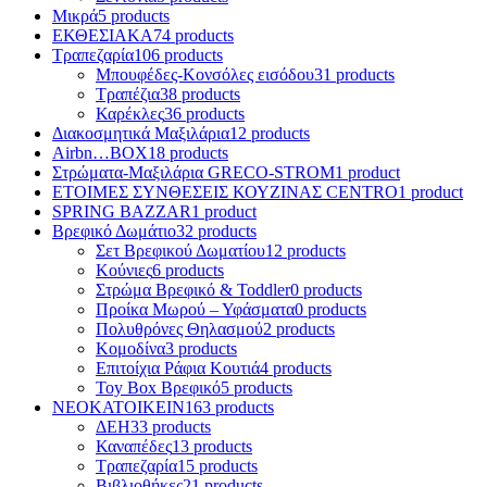
Μικρά
5 products
ΕΚΘΕΣΙΑΚΑ
74 products
Τραπεζαρία
106 products
Μπουφέδες-Κονσόλες εισόδου
31 products
Τραπέζια
38 products
Καρέκλες
36 products
Διακοσμητικά Μαξιλάρια
12 products
Airbn…BOX
18 products
Στρώματα-Μαξιλάρια GRECO-STROM
1 product
ΕΤΟΙΜΕΣ ΣΥΝΘΕΣΕΙΣ ΚΟΥΖΙΝΑΣ CENTRO
1 product
SPRING BAZZAR
1 product
Βρεφικό Δωμάτιο
32 products
Σετ Βρεφικού Δωματίου
12 products
Κούνιες
6 products
Στρώμα Βρεφικό & Toddler
0 products
Προίκα Μωρού – Υφάσματα
0 products
Πολυθρόνες Θηλασμού
2 products
Κομοδίνα
3 products
Επιτοίχια Ράφια Κουτιά
4 products
Toy Box Βρεφικό
5 products
ΝΕΟΚΑΤΟΙΚΕΙΝ
163 products
ΔΕΗ
33 products
Καναπέδες
13 products
Τραπεζαρία
15 products
Βιβλιοθήκες
21 products