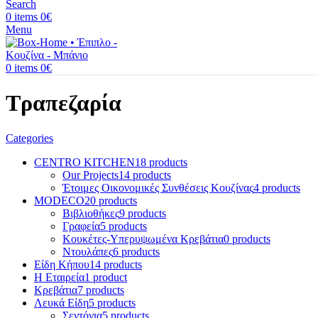
Search
0
items
0
€
Menu
0
items
0
€
Τραπεζαρία
Categories
CENTRO KITCHEN
18 products
Our Projects
14 products
Έτοιμες Οικονομικές Συνθέσεις Κουζίνας
4 products
MODECO
20 products
Βιβλιοθήκες
9 products
Γραφεία
5 products
Κουκέτες-Υπερυψωμένα Κρεβάτια
0 products
Ντουλάπες
6 products
Είδη Κήπου
14 products
Η Εταιρεία
1 product
Κρεβάτια
7 products
Λευκά Είδη
5 products
Σεντόνια
5 products