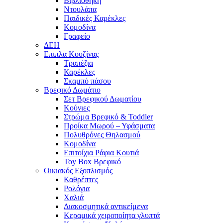
Βιβλιοθήκη
Ντουλάπα
Παιδικές Καρέκλες
Κομοδίνα
Γραφείο
ΔΕΗ
Επιπλα Κουζίνας
Τραπέζια
Καρέκλες
Σκαμπό πάσου
Βρεφικό Δωμάτιο
Σετ Βρεφικού Δωματίου
Κούνιες
Στρώμα Βρεφικό & Toddler
Προίκα Μωρού – Υφάσματα
Πολυθρόνες Θηλασμού
Κομοδίνα
Επιτοίχια Ράφια Κουτιά
Toy Box Βρεφικό
Οικιακός Εξοπλισμός
Καθρέπτες
Ρολόγια
Χαλιά
Διακοσμητικά αντικείμενα
Κεραμικά χειροποίητα γλυπτά