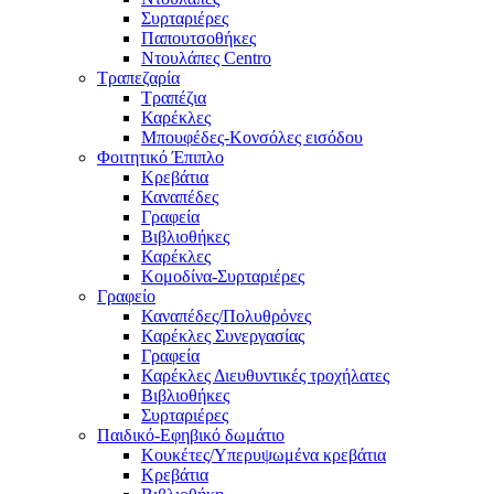
Συρταριέρες
Παπουτσοθήκες
Ντουλάπες Centro
Τραπεζαρία
Τραπέζια
Καρέκλες
Μπουφέδες-Κονσόλες εισόδου
Φοιτητικό Έπιπλο
Κρεβάτια
Καναπέδες
Γραφεία
Βιβλιοθήκες
Καρέκλες
Κομοδίνα-Συρταριέρες
Γραφείο
Καναπέδες/Πολυθρὀνες
Καρέκλες Συνεργασίας
Γραφεία
Καρέκλες Διευθυντικές τροχήλατες
Βιβλιοθήκες
Συρταριέρες
Παιδικό-Εφηβικό δωμάτιο
Κουκέτες/Υπερυψωμένα κρεβάτια
Κρεβάτια