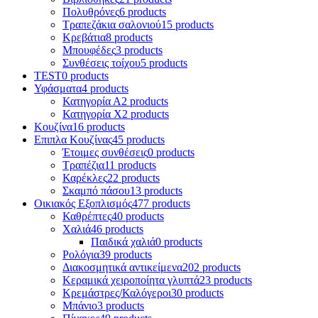
Πολυθρόνες
6 products
Τραπεζάκια σαλονιού
15 products
Κρεβάτια
8 products
Μπουφέδες
3 products
Συνθέσεις τοίχου
5 products
TEST
0 products
Υφάσματα
4 products
Κατηγορία Α
2 products
Κατηγορία Χ
2 products
Κουζίνα
16 products
Επιπλα Κουζίνας
45 products
Έτοιμες συνθέσεις
0 products
Τραπέζια
11 products
Καρέκλες
22 products
Σκαμπό πάσου
13 products
Οικιακός Εξοπλισμός
477 products
Καθρέπτες
40 products
Χαλιά
46 products
Παιδικά χαλιά
0 products
Ρολόγια
39 products
Διακοσμητικά αντικείμενα
202 products
Κεραμικά χειροποίητα γλυπτά
23 products
Κρεμάστρες/Καλόγεροι
30 products
Μπάνιο
3 products