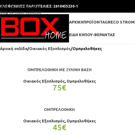
Skip to navigation
ΗΛΕΦΩΝΙΚΕΣ ΠΑΡΑΓΓΕΛΙΕΣ: 2610455230-1
Skip to main content
ΑΡΧΙΚΉ
ΠΡΟΪΌΝΤΑ
GRECO STROM
ΕΊΔΗ ΚΉΠΟΥ-ΒΕΡΆΝΤΑΣ
Αρχική σελίδα
Οικιακός Εξοπλισμός
Ομπρελοθήκες
ΟΜΠΡΕΛΟΘΉΚΗ ΜΕ ΞΎΛΙΝΗ ΒΆΣΗ
Οικιακός Εξοπλισμός
,
Ομπρελοθήκες
75
€
ΟΜΠΡΕΛΟΘΉΚΗ
Οικιακός Εξοπλισμός
,
Ομπρελοθήκες
45
€