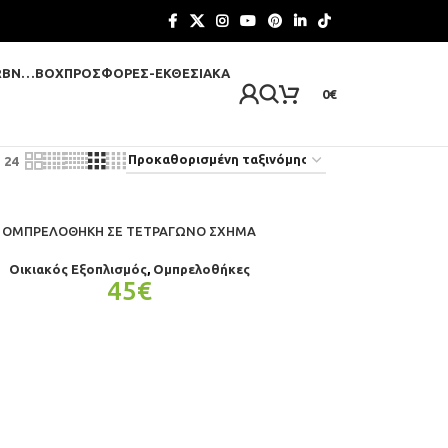
RBN…BOX
ΠΡΟΣΦΟΡΈΣ-ΕΚΘΕΣΙΑΚΆ
0
€
24
ΟΜΠΡΕΛΟΘΉΚΗ ΣΕ ΤΕΤΡΆΓΩΝΟ ΣΧΉΜΑ
Οικιακός Εξοπλισμός
,
Ομπρελοθήκες
45
€