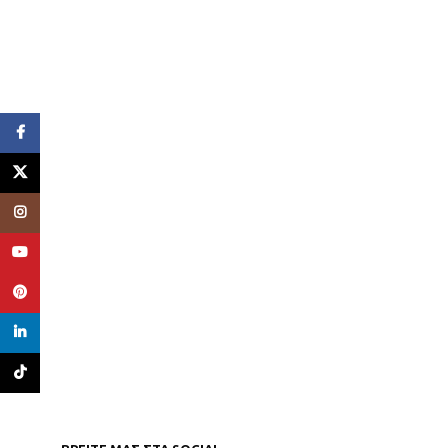
Facebook
X
Instagram
YouTube
Pinterest
linkedin
TikTok