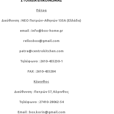
ΣΤΟΙΧΕΊΑ ΕΠΙΚΟΙΝΩΝΊΑΣ
Πάτρα
Διεύθυνση
: NEO Πατρών-Αθηνών 135Α (Ελλάδα)
email
: info@box-home.gr
rellosbox@gmail.com
patra@centrokitchen.com
Τηλέφωνο
: 2610-455230-1
FAX
: 2610-455284
Κόρινθος
Διεύθυνση
: Πατρών 57, Κόρινθος
Τηλέφωνο
: 27410-28062-54
Email
: box.korin@gmail.com