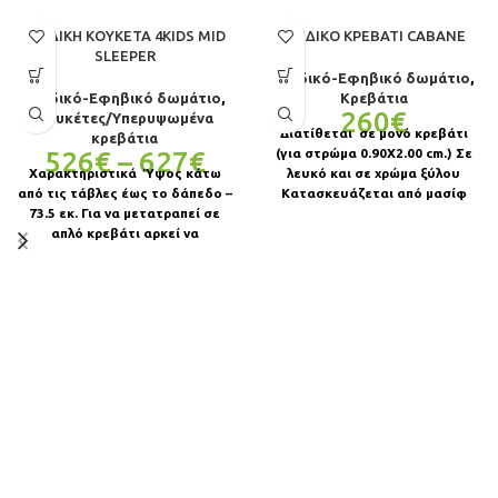
ΠΑΙΔΙΚΉ ΚΟΥΚΈΤΑ 4KIDS MID
ΠΑΙΔΙΚΌ ΚΡΕΒΆΤΙ CABANE
SLEEPER
Παιδικό-Εφηβικό δωμάτιο
,
Παιδικό-Εφηβικό δωμάτιο
,
Κρεβάτια
260
€
Κουκέτες/Υπερυψωμένα
Διατίθεται σε μονό κρεβάτι
κρεβάτια
526
€
–
627
€
(για στρώμα 0.90Χ2.00 cm.) Σε
Χαρακτηριστικά Ύψος κάτω
λευκό και σε χρώμα ξύλου
από τις τάβλες έως το δάπεδο –
Κατασκευάζεται από μασίφ
73.5 εκ. Για να μετατραπεί σε
ξύλο πεύκου Διατίθεται
απλό κρεβάτι αρκεί να