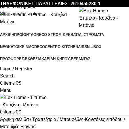
ΤΗΛΕΦΩΝΙΚΕΣ ΠΑΡΑΓΓΕΛΙΕΣ: 2610455230-1
Skip to navigation
-10%
-15%
Skip to main content
ΑΡΧΙΚΉ
ΠΡΟΪΌΝΤΑ
GRECO STROM ΚΡΕΒΑΤΙΑ- ΣΤΡΩΜΑΤΑ
ΝΕΟΚΑΤΟΙΚΕΙΝ
MODECO
CENTRO KITCHEN
AIRBN…BOX
ΠΡΟΣΦΟΡΈΣ-ΕΚΘΕΣΙΑΚΆ
ΕΊΔΗ ΚΉΠΟΥ-ΒΕΡΆΝΤΑΣ
Login / Register
Search
0
items
0
€
Menu
0
items
0
€
Αρχική σελίδα
Τραπεζαρία
Μπουφέδες-Κονσόλες εισόδου
Μπουφές Flowns