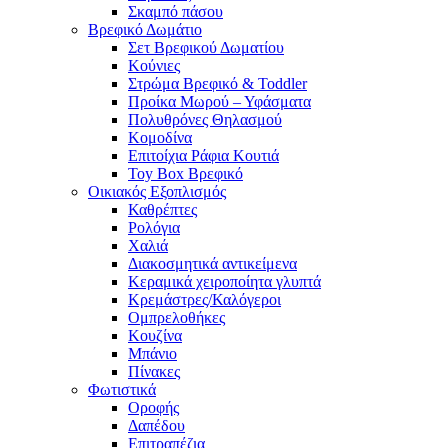
Σκαμπό πάσου
Βρεφικό Δωμάτιο
Σετ Βρεφικού Δωματίου
Κούνιες
Στρώμα Βρεφικό & Toddler
Προίκα Μωρού – Υφάσματα
Πολυθρόνες Θηλασμού
Κομοδίνα
Επιτοίχια Ράφια Κουτιά
Toy Box Βρεφικό
Οικιακός Εξοπλισμός
Καθρέπτες
Ρολόγια
Χαλιά
Διακοσμητικά αντικείμενα
Κεραμικά χειροποίητα γλυπτά
Κρεμάστρες/Καλόγεροι
Ομπρελοθήκες
Κουζίνα
Μπάνιο
Πίνακες
Φωτιστικά
Οροφής
Δαπέδου
Επιτραπέζια