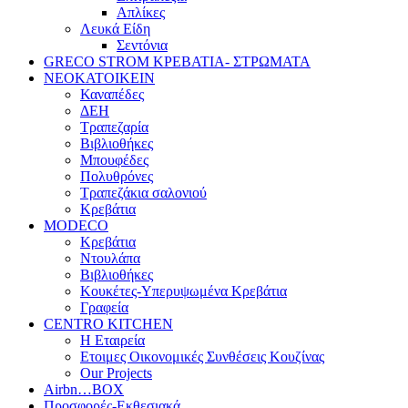
Απλίκες
Λευκά Είδη
Σεντόνια
GRECO STROM ΚΡΕΒΑΤΙΑ- ΣΤΡΩΜΑΤΑ
ΝΕΟΚΑΤΟΙΚΕΙΝ
Καναπέδες
ΔΕΗ
Τραπεζαρία
Βιβλιοθήκες
Μπουφέδες
Πολυθρόνες
Τραπεζάκια σαλονιού
Κρεβάτια
MODECO
Κρεβάτια
Ντουλάπα
Βιβλιοθήκες
Κουκέτες-Υπερυψωμένα Κρεβάτια
Γραφεία
CENTRO KITCHEN
Η Εταιρεία
Ετοιμες Οικονομικές Συνθέσεις Κουζίνας
Our Projects
Airbn…BOX
Προσφορές-Εκθεσιακά