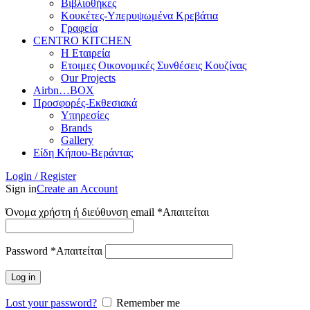
Βιβλιοθήκες
Κουκέτες-Υπερυψωμένα Κρεβάτια
Γραφεία
CENTRO KITCHEN
Η Εταιρεία
Ετοιμες Οικονομικές Συνθέσεις Κουζίνας
Our Projects
Airbn…BOX
Προσφορές-Εκθεσιακά
Υπηρεσίες
Brands
Gallery
Είδη Κήπου-Βεράντας
Login / Register
Sign in
Create an Account
Όνομα χρήστη ή διεύθυνση email
*
Απαιτείται
Password
*
Απαιτείται
Log in
Lost your password?
Remember me