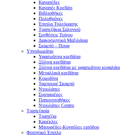
Καναπέδες
Καναπές Κρεβάτι
Βιβλιοθήκες
Πολυθρόνες
Έπιπλα Τηλεόρασης
Τραπεζάκια Σαλονιού
Συνθέσεις Τοίχου
Διακοσμητικά Μαξιλάρια
Σκαμπό – Πουφ
Υπνοδωμάτιο
Υφασμάτινα κρεβάτια
Ξύλινα κρεβάτια
Ξύλινα κρεβάτια με υφασμάτινο κεφαλάρι
Mεταλλικά κρεβάτια
Κομοδίνα
Ταμπουρέ Σκαμπό
Ντουλάπες
Συρταριέρες
Παπουτσοθήκες
Ντουλάπες Centro
Τραπεζαρία
Τραπέζια
Καρέκλες
Μπουφέδες-Κονσόλες εισόδου
Φοιτητικό Έπιπλο