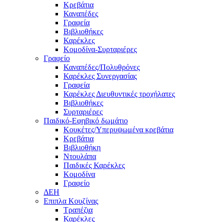
Κρεβάτια
Καναπέδες
Γραφεία
Βιβλιοθήκες
Καρέκλες
Κομοδίνα-Συρταριέρες
Γραφείο
Καναπέδες/Πολυθρὀνες
Καρέκλες Συνεργασίας
Γραφεία
Καρέκλες Διευθυντικές τροχήλατες
Βιβλιοθήκες
Συρταριέρες
Παιδικό-Εφηβικό δωμάτιο
Κουκέτες/Υπερυψωμένα κρεβάτια
Κρεβάτια
Βιβλιοθήκη
Ντουλάπα
Παιδικές Καρέκλες
Κομοδίνα
Γραφείο
ΔΕΗ
Επιπλα Κουζίνας
Τραπέζια
Καρέκλες