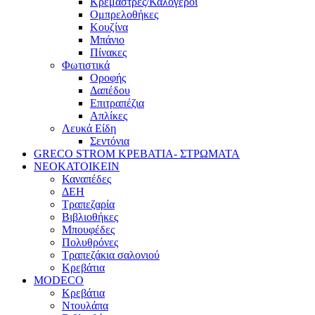
Κρεμάστρες/Καλόγεροι
Ομπρελοθήκες
Κουζίνα
Μπάνιο
Πίνακες
Φωτιστικά
Οροφής
Δαπέδου
Επιτραπέζια
Απλίκες
Λευκά Είδη
Σεντόνια
GRECO STROM ΚΡΕΒΑΤΙΑ- ΣΤΡΩΜΑΤΑ
ΝΕΟΚΑΤΟΙΚΕΙΝ
Καναπέδες
ΔΕΗ
Τραπεζαρία
Βιβλιοθήκες
Μπουφέδες
Πολυθρόνες
Τραπεζάκια σαλονιού
Κρεβάτια
MODECO
Κρεβάτια
Ντουλάπα