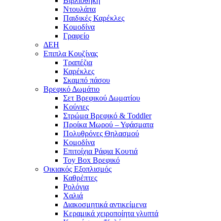
Βιβλιοθήκη
Ντουλάπα
Παιδικές Καρέκλες
Κομοδίνα
Γραφείο
ΔΕΗ
Επιπλα Κουζίνας
Τραπέζια
Καρέκλες
Σκαμπό πάσου
Βρεφικό Δωμάτιο
Σετ Βρεφικού Δωματίου
Κούνιες
Στρώμα Βρεφικό & Toddler
Προίκα Μωρού – Υφάσματα
Πολυθρόνες Θηλασμού
Κομοδίνα
Επιτοίχια Ράφια Κουτιά
Toy Box Βρεφικό
Οικιακός Εξοπλισμός
Καθρέπτες
Ρολόγια
Χαλιά
Διακοσμητικά αντικείμενα
Κεραμικά χειροποίητα γλυπτά