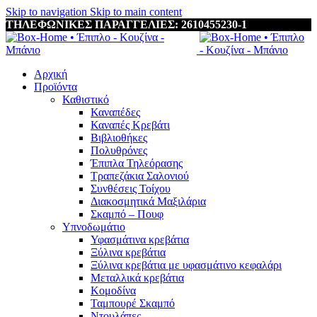
Skip to navigation
Skip to main content
ΤΗΛΕΦΩΝΙΚΕΣ ΠΑΡΑΓΓΕΛΙΕΣ: 2610455230-1
Αρχική
Προϊόντα
Καθιστικό
Καναπέδες
Καναπές Κρεβάτι
Βιβλιοθήκες
Πολυθρόνες
Έπιπλα Τηλεόρασης
Τραπεζάκια Σαλονιού
Συνθέσεις Τοίχου
Διακοσμητικά Μαξιλάρια
Σκαμπό – Πουφ
Υπνοδωμάτιο
Υφασμάτινα κρεβάτια
Ξύλινα κρεβάτια
Ξύλινα κρεβάτια με υφασμάτινο κεφαλάρι
Mεταλλικά κρεβάτια
Κομοδίνα
Ταμπουρέ Σκαμπό
Ντουλάπες