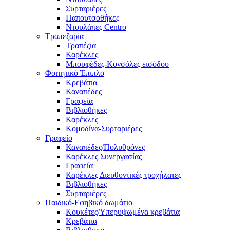
Συρταριέρες
Παπουτσοθήκες
Ντουλάπες Centro
Τραπεζαρία
Τραπέζια
Καρέκλες
Μπουφέδες-Κονσόλες εισόδου
Φοιτητικό Έπιπλο
Κρεβάτια
Καναπέδες
Γραφεία
Βιβλιοθήκες
Καρέκλες
Κομοδίνα-Συρταριέρες
Γραφείο
Καναπέδες/Πολυθρὀνες
Καρέκλες Συνεργασίας
Γραφεία
Καρέκλες Διευθυντικές τροχήλατες
Βιβλιοθήκες
Συρταριέρες
Παιδικό-Εφηβικό δωμάτιο
Κουκέτες/Υπερυψωμένα κρεβάτια
Κρεβάτια