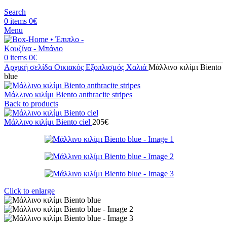
Search
0
items
0
€
Menu
0
items
0
€
Αρχική σελίδα
Οικιακός Εξοπλισμός
Χαλιά
Μάλλινο κιλίμι Biento
blue
Μάλλινο κιλίμι Biento anthracite stripes
Back to products
Μάλλινο κιλίμι Biento ciel
205
€
Click to enlarge