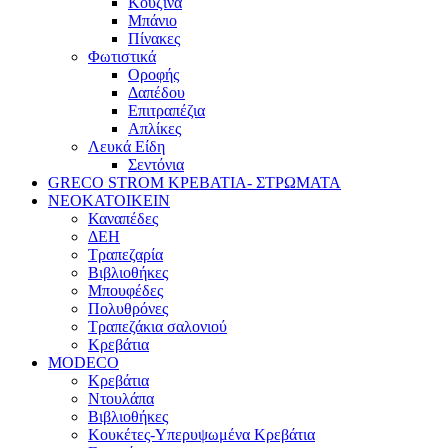
Κουζίνα
Μπάνιο
Πίνακες
Φωτιστικά
Οροφής
Δαπέδου
Επιτραπέζια
Απλίκες
Λευκά Είδη
Σεντόνια
GRECO STROM ΚΡΕΒΑΤΙΑ- ΣΤΡΩΜΑΤΑ
ΝΕΟΚΑΤΟΙΚΕΙΝ
Καναπέδες
ΔΕΗ
Τραπεζαρία
Βιβλιοθήκες
Μπουφέδες
Πολυθρόνες
Τραπεζάκια σαλονιού
Κρεβάτια
MODECO
Κρεβάτια
Ντουλάπα
Βιβλιοθήκες
Κουκέτες-Υπερυψωμένα Κρεβάτια