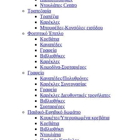
Ντουλάπες Centro
Τραπεζαρία
Τραπέζια
Καρέκλες
Μπουφέδες-Κονσόλες εισόδου
Φοιτητικό Έπιπλο
Κρεβάτια
Καναπέδες
Γραφεία
Βιβλιοθήκες
Καρέκλες
Κομοδίνα-Συρταριέρες
Γραφείο
Καναπέδες/Πολυθρὀνες
Καρέκλες Συνεργασίας
Γραφεία
Καρέκλες Διευθυντικές τροχήλατες
Βιβλιοθήκες
Συρταριέρες
Παιδικό-Εφηβικό δωμάτιο
Κουκέτες/Υπερυψωμένα κρεβάτια
Κρεβάτια
Βιβλιοθήκη
Ντουλάπα