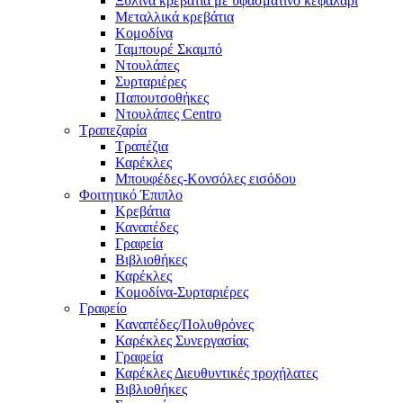
Ξύλινα κρεβάτια με υφασμάτινο κεφαλάρι
Mεταλλικά κρεβάτια
Κομοδίνα
Ταμπουρέ Σκαμπό
Ντουλάπες
Συρταριέρες
Παπουτσοθήκες
Ντουλάπες Centro
Τραπεζαρία
Τραπέζια
Καρέκλες
Μπουφέδες-Κονσόλες εισόδου
Φοιτητικό Έπιπλο
Κρεβάτια
Καναπέδες
Γραφεία
Βιβλιοθήκες
Καρέκλες
Κομοδίνα-Συρταριέρες
Γραφείο
Καναπέδες/Πολυθρὀνες
Καρέκλες Συνεργασίας
Γραφεία
Καρέκλες Διευθυντικές τροχήλατες
Βιβλιοθήκες