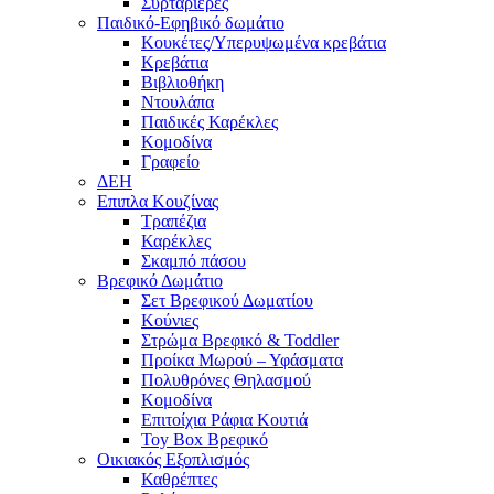
Συρταριέρες
Παιδικό-Εφηβικό δωμάτιο
Κουκέτες/Υπερυψωμένα κρεβάτια
Κρεβάτια
Βιβλιοθήκη
Ντουλάπα
Παιδικές Καρέκλες
Κομοδίνα
Γραφείο
ΔΕΗ
Επιπλα Κουζίνας
Τραπέζια
Καρέκλες
Σκαμπό πάσου
Βρεφικό Δωμάτιο
Σετ Βρεφικού Δωματίου
Κούνιες
Στρώμα Βρεφικό & Toddler
Προίκα Μωρού – Υφάσματα
Πολυθρόνες Θηλασμού
Κομοδίνα
Επιτοίχια Ράφια Κουτιά
Toy Box Βρεφικό
Οικιακός Εξοπλισμός
Καθρέπτες