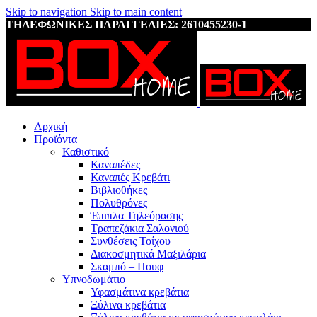
Skip to navigation
Skip to main content
ΤΗΛΕΦΩΝΙΚΕΣ ΠΑΡΑΓΓΕΛΙΕΣ: 2610455230-1
Αρχική
Προϊόντα
Καθιστικό
Καναπέδες
Καναπές Κρεβάτι
Βιβλιοθήκες
Πολυθρόνες
Έπιπλα Τηλεόρασης
Τραπεζάκια Σαλονιού
Συνθέσεις Τοίχου
Διακοσμητικά Μαξιλάρια
Σκαμπό – Πουφ
Υπνοδωμάτιο
Υφασμάτινα κρεβάτια
Ξύλινα κρεβάτια