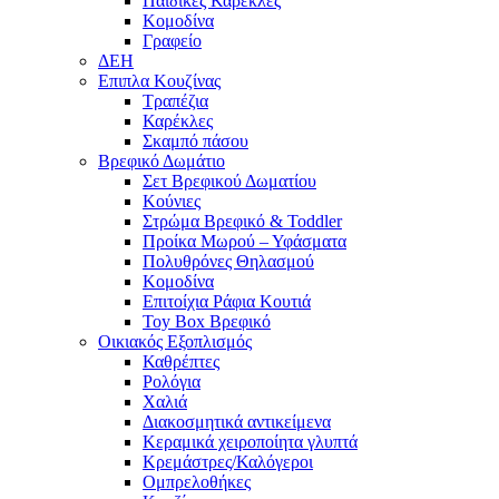
Παιδικές Καρέκλες
Κομοδίνα
Γραφείο
ΔΕΗ
Επιπλα Κουζίνας
Τραπέζια
Καρέκλες
Σκαμπό πάσου
Βρεφικό Δωμάτιο
Σετ Βρεφικού Δωματίου
Κούνιες
Στρώμα Βρεφικό & Toddler
Προίκα Μωρού – Υφάσματα
Πολυθρόνες Θηλασμού
Κομοδίνα
Επιτοίχια Ράφια Κουτιά
Toy Box Βρεφικό
Οικιακός Εξοπλισμός
Καθρέπτες
Ρολόγια
Χαλιά
Διακοσμητικά αντικείμενα
Κεραμικά χειροποίητα γλυπτά
Κρεμάστρες/Καλόγεροι
Ομπρελοθήκες