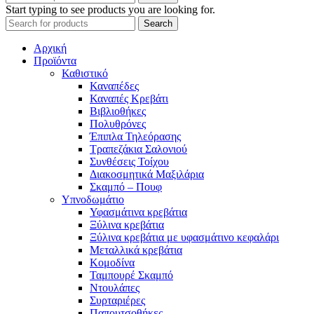
Start typing to see products you are looking for.
Search
Αρχική
Προϊόντα
Καθιστικό
Καναπέδες
Καναπές Κρεβάτι
Βιβλιοθήκες
Πολυθρόνες
Έπιπλα Τηλεόρασης
Τραπεζάκια Σαλονιού
Συνθέσεις Τοίχου
Διακοσμητικά Μαξιλάρια
Σκαμπό – Πουφ
Υπνοδωμάτιο
Υφασμάτινα κρεβάτια
Ξύλινα κρεβάτια
Ξύλινα κρεβάτια με υφασμάτινο κεφαλάρι
Mεταλλικά κρεβάτια
Κομοδίνα
Ταμπουρέ Σκαμπό
Ντουλάπες
Συρταριέρες
Παπουτσοθήκες