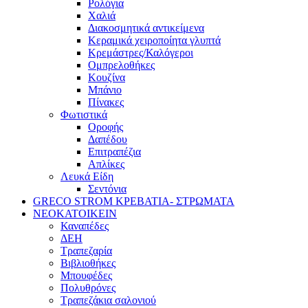
Ρολόγια
Χαλιά
Διακοσμητικά αντικείμενα
Κεραμικά χειροποίητα γλυπτά
Κρεμάστρες/Καλόγεροι
Ομπρελοθήκες
Κουζίνα
Μπάνιο
Πίνακες
Φωτιστικά
Οροφής
Δαπέδου
Επιτραπέζια
Απλίκες
Λευκά Είδη
Σεντόνια
GRECO STROM ΚΡΕΒΑΤΙΑ- ΣΤΡΩΜΑΤΑ
ΝΕΟΚΑΤΟΙΚΕΙΝ
Καναπέδες
ΔΕΗ
Τραπεζαρία
Βιβλιοθήκες
Μπουφέδες
Πολυθρόνες
Τραπεζάκια σαλονιού