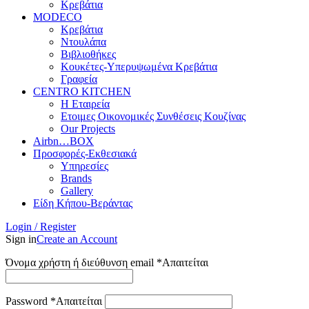
Κρεβάτια
MODECO
Κρεβάτια
Ντουλάπα
Βιβλιοθήκες
Κουκέτες-Υπερυψωμένα Κρεβάτια
Γραφεία
CENTRO KITCHEN
Η Εταιρεία
Ετοιμες Οικονομικές Συνθέσεις Κουζίνας
Our Projects
Airbn…BOX
Προσφορές-Εκθεσιακά
Υπηρεσίες
Brands
Gallery
Είδη Κήπου-Βεράντας
Login / Register
Sign in
Create an Account
Όνομα χρήστη ή διεύθυνση email
*
Απαιτείται
Password
*
Απαιτείται