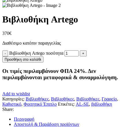
Βιβλιοθήκη Artego
370
€
Διαθέσιμο κατόπιν παραγγελίας
Βιβλιοθήκη Artego ποσότητα
Προσθήκη στο καλάθι
Οι τιμές περιλαμβάνουν ΦΠΑ 24%. Δεν
περιλαμβάνονται μεταφορικά & συναρμολόγηση.
Add to wishlist
Κατηγορίες:
Βιβλιοθήκες
,
Βιβλιοθήκες
,
Βιβλιοθήκες
,
Γραφείο
,
Καθιστικό
,
Φοιτητικό Έπιπλο
Ετικέτες:
AL-SE
,
βιβλιοθήκη
Share:
Περιγραφή
Αποστολή & Παράδοση προϊόντων