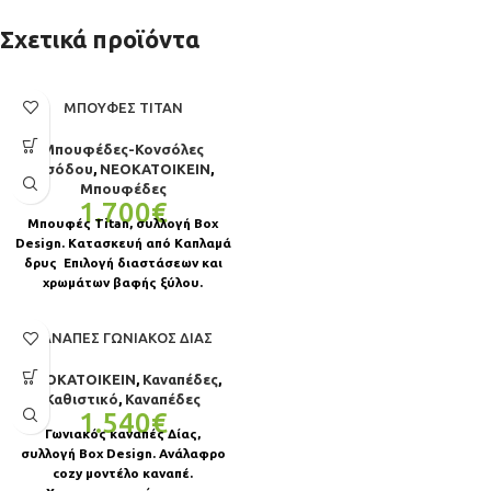
Σχετικά προϊόντα
ΜΠΟΥΦΈΣ TITAN
Μπουφέδες-Κονσόλες
εισόδου
,
ΝΕΟΚΑΤΟΙΚΕΙΝ
,
Μπουφέδες
1.700
€
Μπουφές Titan, συλλογή Box
Design. Κατασκευή από Καπλαμά
δρυς Επιλογή διαστάσεων και
χρωμάτων βαφής ξύλου.
Συνδυάζεται ιδανικά με το
τραπέζι
ΚΑΝΑΠΈΣ ΓΩΝΙΑΚΌΣ ΔΊΑΣ
ΝΕΟΚΑΤΟΙΚΕΙΝ
,
Καναπέδες
,
Καθιστικό
,
Καναπέδες
1.540
€
Γωνιακός καναπές Δίας,
συλλογή Box Design. Ανάλαφρο
cozy μοντέλο καναπέ.