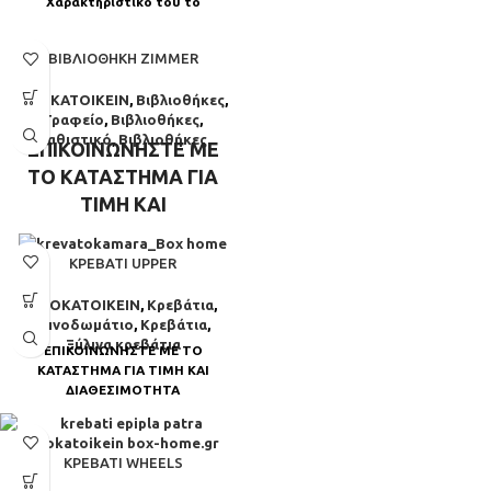
Χαρακτηριστικό του το
παιχνιδιάρικο καπιτονέ
παπλωματάκι πάνω από τα
ΒΙΒΛΙΟΘΉΚΗ ZIMMER
μαξιλάρια της
ΝΕΟΚΑΤΟΙΚΕΙΝ
,
Βιβλιοθήκες
,
Γραφείο
,
Βιβλιοθήκες
,
Καθιστικό
,
Βιβλιοθήκες
ΕΠΙΚΟΙΝΩΝΗΣΤΕ ΜΕ
ΤΟ ΚΑΤΑΣΤΗΜΑ ΓΙΑ
ΤΙΜΗ ΚΑΙ
ΔΙΑΘΕΣΙΜΟΤΗΤΑ
ΚΡΕΒΆΤΙ UPPER
ΝΕΟΚΑΤΟΙΚΕΙΝ
,
Κρεβάτια
,
Υπνοδωμάτιο
,
Κρεβάτια
,
Ξύλινα κρεβάτια
ΕΠΙΚΟΙΝΩΝΗΣΤΕ ΜΕ ΤΟ
ΚΑΤΑΣΤΗΜΑ ΓΙΑ ΤΙΜΗ ΚΑΙ
ΔΙΑΘΕΣΙΜΟΤΗΤΑ
ΚΡΕΒΆΤΙ WHEELS