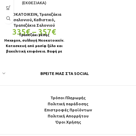
(ΕΚΘΕΣΙΑΚΆ)
ΝΕΟΚΑΤΟΙΚΕΙΝ
,
Τραπεζάκια
σαλονιού
,
Καθιστικό
,
Τραπεζάκια Σαλονιού
335
€
–
357
€
Τραπεζάκι μέσης
Hexagon, συλλογή Νεοκατοικείν.
Κατασκευή από μασίφ ξύλο και
βακελιτική επιφάνεια. Βαφή με
υδατοδιαλυτά οικολογικά
βερνίκια. Ποικιλία χρωμάτων
ξύλου. Σε
ΒΡΕΊΤΕ ΜΑΣ ΣΤΑ SOCIAL
Τρόποι Πληρωμής
Πολιτική παράδοσης
Επιστροφές Προϊόντων
Πολιτική Απορρήτου
Όροι Χρήσης