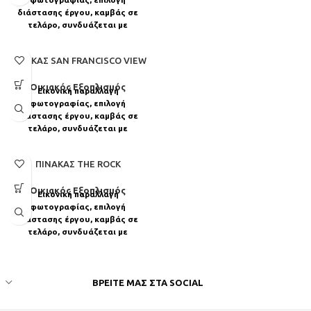
διάστασης έργου, καμβάς σε
τελάρο, συνδυάζεται με
διακοσμητικά μαξιλάρια απὀ
Loloom.
ΠΊΝΑΚΑΣ SAN FRANCISCO VIEW
Οικιακός Εξοπλισμός
Εικονική παραλλαγή
φωτογραφίας, επιλογή
διάστασης έργου, καμβάς σε
τελάρο, συνδυάζεται με
διακοσμητικά μαξιλάρια απὀ
Loloom.
ΠΊΝΑΚΑΣ THE ROCK
Οικιακός Εξοπλισμός
Εικονική παραλλαγή
φωτογραφίας, επιλογή
διάστασης έργου, καμβάς σε
τελάρο, συνδυάζεται με
διακοσμητικά μαξιλάρια απὀ
Loloom.
ΒΡΕΊΤΕ ΜΑΣ ΣΤΑ SOCIAL