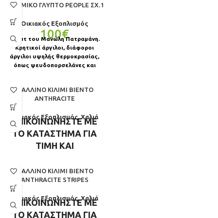
ΚΕΡΑΜΙΚὈ ΓΛΥΠΤΌ PEOPLE ΣΧ.1
Οικιακός Εξοπλισμός
100
€
Γλυπτὀ του Μανώλη Πατραμάνη.
Κρητικοί άργιλοι, διάφοροι
άργιλοι υψηλής θερμοκρασίας,
όπως ψευδοπορσελάνες και
πορσελάνες, και πηλοί που
χρωματίζονται με μεταλλικά
ΜΆΛΛΙΝΟ ΚΙΛΊΜΙ BIENTO
ANTHRACITE
Οικιακός Εξοπλισμός
,
Χαλιά
ΕΠΙΚΟΙΝΩΝΗΣΤΕ ΜΕ
ΤΟ ΚΑΤΑΣΤΗΜΑ ΓΙΑ
ΤΙΜΗ ΚΑΙ
ΔΙΑΘΕΣΙΜΟΤΗΤΑ
ΜΆΛΛΙΝΟ ΚΙΛΊΜΙ BIENTO
ANTHRACITE STRIPES
Οικιακός Εξοπλισμός
,
Χαλιά
ΕΠΙΚΟΙΝΩΝΗΣΤΕ ΜΕ
ΤΟ ΚΑΤΑΣΤΗΜΑ ΓΙΑ