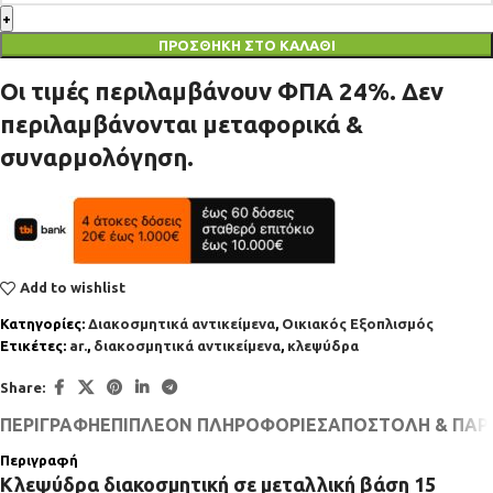
ΠΡΟΣΘΉΚΗ ΣΤΟ ΚΑΛΆΘΙ
Οι τιμές περιλαμβάνουν ΦΠΑ 24%. Δεν
περιλαμβάνονται μεταφορικά &
συναρμολόγηση.
Add to wishlist
Κατηγορίες:
Διακοσμητικά αντικείμενα
,
Οικιακός Εξοπλισμός
Ετικέτες:
ar.
,
διακοσμητικά αντικείμενα
,
κλεψύδρα
Share:
ΠΕΡΙΓΡΑΦΉ
ΕΠΙΠΛΈΟΝ ΠΛΗΡΟΦΟΡΊΕΣ
ΑΠΟΣΤΟΛΉ & ΠΑΡ
Περιγραφή
Κλεψύδρα διακοσμητική σε μεταλλική βάση 15