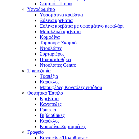
Σκαμπό – Πουφ
Υπνοδωμάτιο
Υφασμάτινα κρεβάτια
Ξύλινα κρεβάτια
Ξύλινα κρεβάτια με υφασμάτινο κεφαλάρι
Mεταλλικά κρεβάτια
Κομοδίνα
Ταμπουρέ Σκαμπό
Ντουλάπες
Συρταριέρες
Παπουτσοθήκες
Ντουλάπες Centro
Τραπεζαρία
Τραπέζια
Καρέκλες
Μπουφέδες-Κονσόλες εισόδου
Φοιτητικό Έπιπλο
Κρεβάτια
Καναπέδες
Γραφεία
Βιβλιοθήκες
Καρέκλες
Κομοδίνα-Συρταριέρες
Γραφείο
Καναπέδες/Πολυθρὀνες