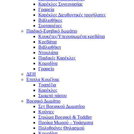
Καρέκλες Συνεργασίας
Γραφεία
Καρέκλες Διευθυντικές τροχήλατες
Βιβλιοθήκες
Συρταριέρες
Παιδικό-Εφηβικό δωμάτιο
Κουκέτες/Υπερυψωμένα κρεβάτια
Κρεβάτια
Βιβλιοθήκη
Ντουλάπα
Παιδικές Καρέκλες
Κομοδίνα
Γραφείο
ΔΕΗ
Επιπλα Κουζίνας
Τραπέζια
Καρέκλες
Σκαμπό πάσου
Βρεφικό Δωμάτιο
Σετ Βρεφικού Δωματίου
Κούνιες
Στρώμα Βρεφικό & Toddler
Προίκα Μωρού – Υφάσματα
Πολυθρόνες Θηλασμού
Κομοδίνα