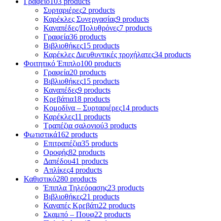
Γραφείο
103 products
Συρταριέρες
2 products
Καρέκλες Συνεργασίας
9 products
Καναπέδες/Πολυθρὀνες
7 products
Γραφεία
36 products
Βιβλιοθήκες
15 products
Καρέκλες Διευθυντικές τροχήλατες
34 products
Φοιτητικό Έπιπλο
100 products
Γραφεία
20 products
Βιβλιοθήκες
15 products
Καναπέδες
9 products
Κρεβάτια
18 products
Κομοδίνα – Συρταριέρες
14 products
Καρέκλες
11 products
Τραπέζια σαλονιού
3 products
Φωτιστικά
162 products
Επιτραπέζια
35 products
Οροφής
82 products
Δαπέδου
41 products
Απλίκες
4 products
Καθιστικό
280 products
Έπιπλα Τηλεόρασης
23 products
Βιβλιοθήκες
21 products
Καναπές Κρεβάτι
22 products
Σκαμπό – Πουφ
22 products