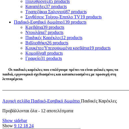
Πολυθρόνες
45 products
Καναπέδες
37 products
Τραπεζάκια Σαλονιού
87 products
Συνθέσεις Τοίχου-Έπιπλο TV
19 products
Παιδικό-Εφηβικό δωμάτιο
139 products
Κρεβάτια
39 products
Ντουλάπα
7 products
Παιδικές Καρέκλες
12 products
Βιβλιοθήκη
26 products
Κουκέτες/Υπερυψωμένα κρεβάτια
19 products
Κομοδίνα
8 products
Γραφείο
31 products
Οι παιδικές καρέκλες που επιλέγουμε πρέπει να είναι φιλικές προς τα
παιδιά, εργονομικά σχεδιασμένες και κατασκευασμένες με προσοχή στη
λεπτομέρεια.
——————————————————————————————————
Αρχική σελίδα
Παιδικό-Εφηβικό δωμάτιο
Παιδικές Καρέκλες
Προβάλλονται όλα - 12 αποτελέσματα
Show sidebar
Show
9
12
18
24