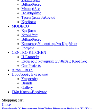
Βιβλιοθήκες
Μπουφέδες
Πολυθρόνες
Τραπεζάκια σαλονιού
Κρεβάτια
MODECO
Κρεβάτια
Ντουλάπα
Βιβλιοθήκες
Κουκέτες-Υπερυψωμένα Κρεβάτια
Γραφεία
CENTRO KITCHEN
Η Εταιρεία
Ετοιμες Οικονομικές Συνθέσεις Κουζίνας
Our Projects
Airbn…BOX
Προσφορές-Εκθεσιακά
Υπηρεσίες
Brands
Gallery
Είδη Κήπου-Βεράντας
Shopping cart
Close
Facebook
X
Instagram
YouTube
Pinterest
linkedin
TikTok