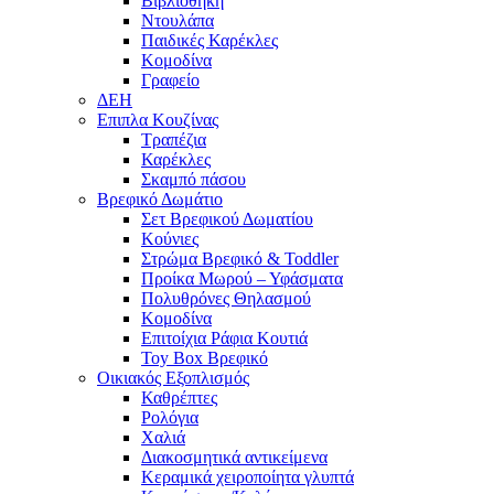
Βιβλιοθήκη
Ντουλάπα
Παιδικές Καρέκλες
Κομοδίνα
Γραφείο
ΔΕΗ
Επιπλα Κουζίνας
Τραπέζια
Καρέκλες
Σκαμπό πάσου
Βρεφικό Δωμάτιο
Σετ Βρεφικού Δωματίου
Κούνιες
Στρώμα Βρεφικό & Toddler
Προίκα Μωρού – Υφάσματα
Πολυθρόνες Θηλασμού
Κομοδίνα
Επιτοίχια Ράφια Κουτιά
Toy Box Βρεφικό
Οικιακός Εξοπλισμός
Καθρέπτες
Ρολόγια
Χαλιά
Διακοσμητικά αντικείμενα
Κεραμικά χειροποίητα γλυπτά