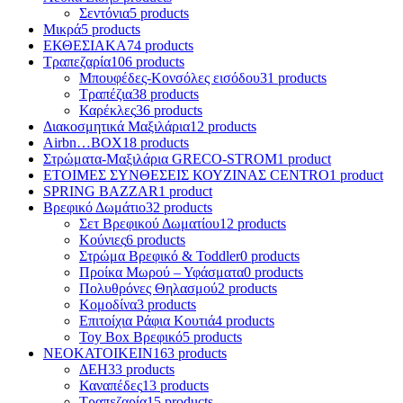
Σεντόνια
5 products
Μικρά
5 products
ΕΚΘΕΣΙΑΚΑ
74 products
Τραπεζαρία
106 products
Μπουφέδες-Κονσόλες εισόδου
31 products
Τραπέζια
38 products
Καρέκλες
36 products
Διακοσμητικά Μαξιλάρια
12 products
Airbn…BOX
18 products
Στρώματα-Μαξιλάρια GRECO-STROM
1 product
ΕΤΟΙΜΕΣ ΣΥΝΘΕΣΕΙΣ ΚΟΥΖΙΝΑΣ CENTRO
1 product
SPRING BAZZAR
1 product
Βρεφικό Δωμάτιο
32 products
Σετ Βρεφικού Δωματίου
12 products
Κούνιες
6 products
Στρώμα Βρεφικό & Toddler
0 products
Προίκα Μωρού – Υφάσματα
0 products
Πολυθρόνες Θηλασμού
2 products
Κομοδίνα
3 products
Επιτοίχια Ράφια Κουτιά
4 products
Toy Box Βρεφικό
5 products
ΝΕΟΚΑΤΟΙΚΕΙΝ
163 products
ΔΕΗ
33 products
Καναπέδες
13 products
Τραπεζαρία
15 products