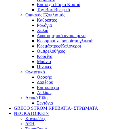
Επιτοίχια Ράφια Κουτιά
Toy Box Βρεφικό
Οικιακός Εξοπλισμός
Καθρέπτες
Ρολόγια
Χαλιά
Διακοσμητικά αντικείμενα
Κεραμικά χειροποίητα γλυπτά
Κρεμάστρες/Καλόγεροι
Ομπρελοθήκες
Κουζίνα
Μπάνιο
Πίνακες
Φωτιστικά
Οροφής
Δαπέδου
Επιτραπέζια
Απλίκες
Λευκά Είδη
Σεντόνια
GRECO STROM ΚΡΕΒΑΤΙΑ- ΣΤΡΩΜΑΤΑ
ΝΕΟΚΑΤΟΙΚΕΙΝ
Καναπέδες
ΔΕΗ
Τραπεζαρία