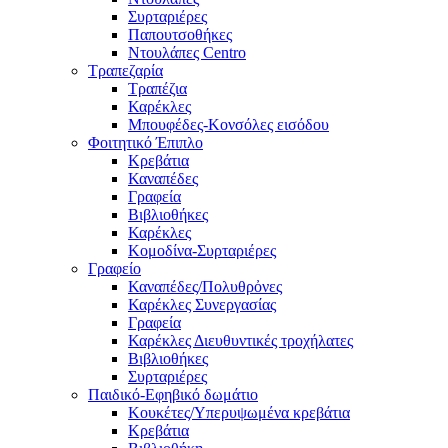
Συρταριέρες
Παπουτσοθήκες
Ντουλάπες Centro
Τραπεζαρία
Τραπέζια
Καρέκλες
Μπουφέδες-Κονσόλες εισόδου
Φοιτητικό Έπιπλο
Κρεβάτια
Καναπέδες
Γραφεία
Βιβλιοθήκες
Καρέκλες
Κομοδίνα-Συρταριέρες
Γραφείο
Καναπέδες/Πολυθρὀνες
Καρέκλες Συνεργασίας
Γραφεία
Καρέκλες Διευθυντικές τροχήλατες
Βιβλιοθήκες
Συρταριέρες
Παιδικό-Εφηβικό δωμάτιο
Κουκέτες/Υπερυψωμένα κρεβάτια
Κρεβάτια