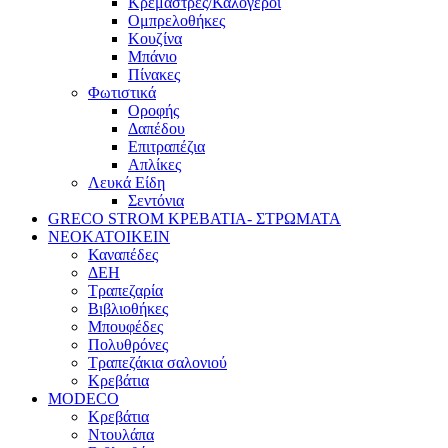
Κρεμάστρες/Καλόγεροι
Ομπρελοθήκες
Κουζίνα
Μπάνιο
Πίνακες
Φωτιστικά
Οροφής
Δαπέδου
Επιτραπέζια
Απλίκες
Λευκά Είδη
Σεντόνια
GRECO STROM ΚΡΕΒΑΤΙΑ- ΣΤΡΩΜΑΤΑ
ΝΕΟΚΑΤΟΙΚΕΙΝ
Καναπέδες
ΔΕΗ
Τραπεζαρία
Βιβλιοθήκες
Μπουφέδες
Πολυθρόνες
Τραπεζάκια σαλονιού
Κρεβάτια
MODECO
Κρεβάτια
Ντουλάπα