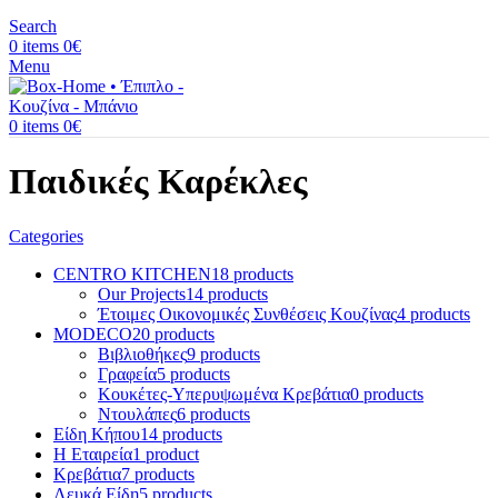
Search
0
items
0
€
Menu
0
items
0
€
Παιδικές Καρέκλες
Categories
CENTRO KITCHEN
18 products
Our Projects
14 products
Έτοιμες Οικονομικές Συνθέσεις Κουζίνας
4 products
MODECO
20 products
Βιβλιοθήκες
9 products
Γραφεία
5 products
Κουκέτες-Υπερυψωμένα Κρεβάτια
0 products
Ντουλάπες
6 products
Είδη Κήπου
14 products
Η Εταιρεία
1 product
Κρεβάτια
7 products
Λευκά Είδη
5 products