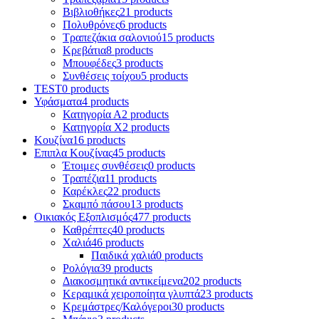
Βιβλιοθήκες
21 products
Πολυθρόνες
6 products
Τραπεζάκια σαλονιού
15 products
Κρεβάτια
8 products
Μπουφέδες
3 products
Συνθέσεις τοίχου
5 products
TEST
0 products
Υφάσματα
4 products
Κατηγορία Α
2 products
Κατηγορία Χ
2 products
Κουζίνα
16 products
Επιπλα Κουζίνας
45 products
Έτοιμες συνθέσεις
0 products
Τραπέζια
11 products
Καρέκλες
22 products
Σκαμπό πάσου
13 products
Οικιακός Εξοπλισμός
477 products
Καθρέπτες
40 products
Χαλιά
46 products
Παιδικά χαλιά
0 products
Ρολόγια
39 products
Διακοσμητικά αντικείμενα
202 products
Κεραμικά χειροποίητα γλυπτά
23 products
Κρεμάστρες/Καλόγεροι
30 products