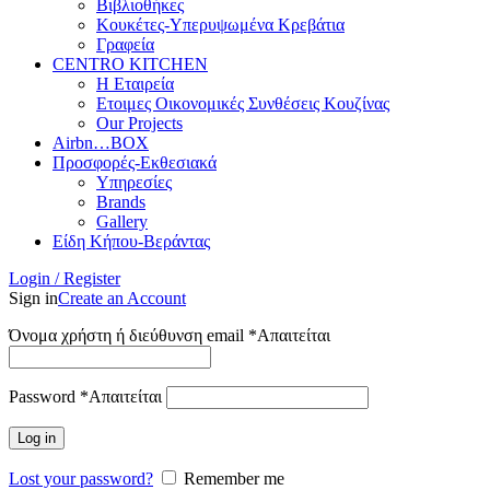
Βιβλιοθήκες
Κουκέτες-Υπερυψωμένα Κρεβάτια
Γραφεία
CENTRO KITCHEN
Η Εταιρεία
Ετοιμες Οικονομικές Συνθέσεις Κουζίνας
Our Projects
Airbn…BOX
Προσφορές-Εκθεσιακά
Υπηρεσίες
Brands
Gallery
Είδη Κήπου-Βεράντας
Login / Register
Sign in
Create an Account
Όνομα χρήστη ή διεύθυνση email
*
Απαιτείται
Password
*
Απαιτείται
Log in
Lost your password?
Remember me