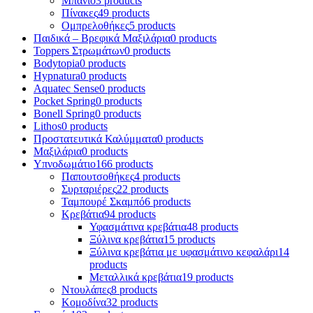
Μπάνιο
3 products
Πίνακες
49 products
Ομπρελοθήκες
5 products
Παιδικά – Βρεφικά Μαξιλάρια
0 products
Toppers Στρωμάτων
0 products
Bodytopia
0 products
Hypnatura
0 products
Aquatec Sense
0 products
Pocket Spring
0 products
Bonell Spring
0 products
Lithos
0 products
Προστατευτικά Καλύμματα
0 products
Μαξιλάρια
0 products
Υπνοδωμάτιο
166 products
Παπουτσοθήκες
4 products
Συρταριέρες
22 products
Ταμπουρέ Σκαμπό
6 products
Κρεβάτια
94 products
Υφασμάτινα κρεβάτια
48 products
Ξύλινα κρεβάτια
15 products
Ξύλινα κρεβάτια με υφασμάτινο κεφαλάρι
14
products
Mεταλλικά κρεβάτια
19 products
Ντουλάπες
8 products
Κομοδίνα
32 products