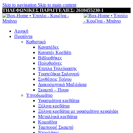
Skip to navigation
Skip to main content
ΤΗΛΕΦΩΝΙΚΕΣ ΠΑΡΑΓΓΕΛΙΕΣ: 2610455230-1
Αρχική
Προϊόντα
Καθιστικό
Καναπέδες
Καναπές Κρεβάτι
Βιβλιοθήκες
Πολυθρόνες
Έπιπλα Τηλεόρασης
Τραπεζάκια Σαλονιού
Συνθέσεις Τοίχου
Διακοσμητικά Μαξιλάρια
Σκαμπό – Πουφ
Υπνοδωμάτιο
Υφασμάτινα κρεβάτια
Ξύλινα κρεβάτια
Ξύλινα κρεβάτια με υφασμάτινο κεφαλάρι
Mεταλλικά κρεβάτια
Κομοδίνα
Ταμπουρέ Σκαμπό
Ντουλάπες