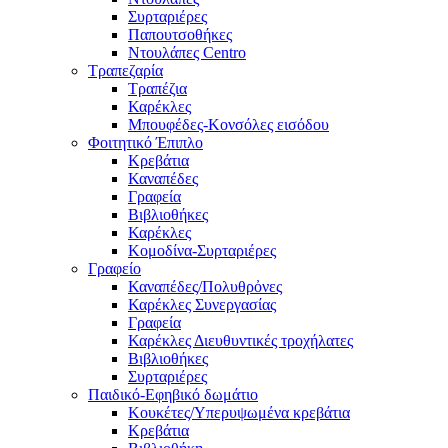
Συρταριέρες
Παπουτσοθήκες
Ντουλάπες Centro
Τραπεζαρία
Τραπέζια
Καρέκλες
Μπουφέδες-Κονσόλες εισόδου
Φοιτητικό Έπιπλο
Κρεβάτια
Καναπέδες
Γραφεία
Βιβλιοθήκες
Καρέκλες
Κομοδίνα-Συρταριέρες
Γραφείο
Καναπέδες/Πολυθρὀνες
Καρέκλες Συνεργασίας
Γραφεία
Καρέκλες Διευθυντικές τροχήλατες
Βιβλιοθήκες
Συρταριέρες
Παιδικό-Εφηβικό δωμάτιο
Κουκέτες/Υπερυψωμένα κρεβάτια
Κρεβάτια