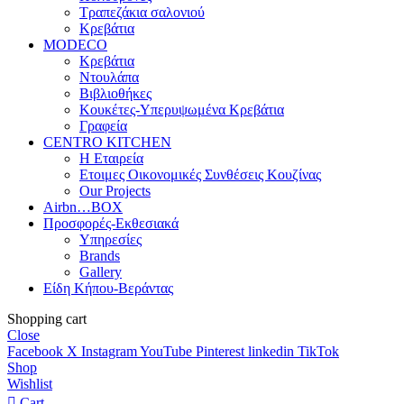
Τραπεζάκια σαλονιού
Κρεβάτια
MODECO
Κρεβάτια
Ντουλάπα
Βιβλιοθήκες
Κουκέτες-Υπερυψωμένα Κρεβάτια
Γραφεία
CENTRO KITCHEN
Η Εταιρεία
Ετοιμες Οικονομικές Συνθέσεις Κουζίνας
Our Projects
Airbn…BOX
Προσφορές-Εκθεσιακά
Υπηρεσίες
Brands
Gallery
Είδη Κήπου-Βεράντας
Shopping cart
Close
Facebook
X
Instagram
YouTube
Pinterest
linkedin
TikTok
Shop
Wishlist
Cart