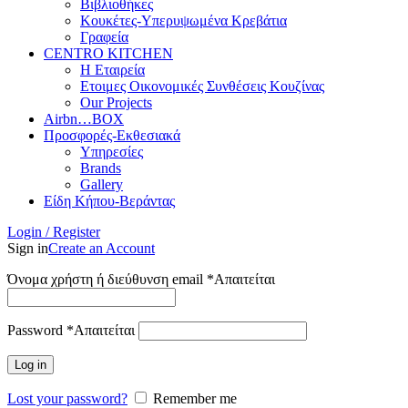
Βιβλιοθήκες
Κουκέτες-Υπερυψωμένα Κρεβάτια
Γραφεία
CENTRO KITCHEN
Η Εταιρεία
Ετοιμες Οικονομικές Συνθέσεις Κουζίνας
Our Projects
Airbn…BOX
Προσφορές-Εκθεσιακά
Υπηρεσίες
Brands
Gallery
Είδη Κήπου-Βεράντας
Login / Register
Sign in
Create an Account
Όνομα χρήστη ή διεύθυνση email
*
Απαιτείται
Password
*
Απαιτείται
Log in
Lost your password?
Remember me