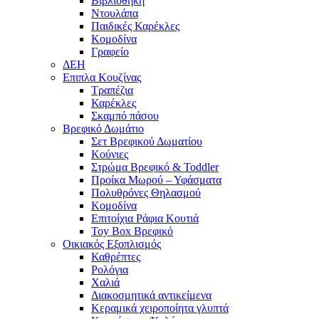
Βιβλιοθήκη
Ντουλάπα
Παιδικές Καρέκλες
Κομοδίνα
Γραφείο
ΔΕΗ
Επιπλα Κουζίνας
Τραπέζια
Καρέκλες
Σκαμπό πάσου
Βρεφικό Δωμάτιο
Σετ Βρεφικού Δωματίου
Κούνιες
Στρώμα Βρεφικό & Toddler
Προίκα Μωρού – Υφάσματα
Πολυθρόνες Θηλασμού
Κομοδίνα
Επιτοίχια Ράφια Κουτιά
Toy Box Βρεφικό
Οικιακός Εξοπλισμός
Καθρέπτες
Ρολόγια
Χαλιά
Διακοσμητικά αντικείμενα
Κεραμικά χειροποίητα γλυπτά