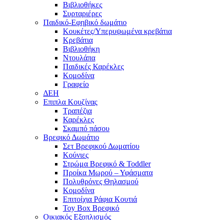
Βιβλιοθήκες
Συρταριέρες
Παιδικό-Εφηβικό δωμάτιο
Κουκέτες/Υπερυψωμένα κρεβάτια
Κρεβάτια
Βιβλιοθήκη
Ντουλάπα
Παιδικές Καρέκλες
Κομοδίνα
Γραφείο
ΔΕΗ
Επιπλα Κουζίνας
Τραπέζια
Καρέκλες
Σκαμπό πάσου
Βρεφικό Δωμάτιο
Σετ Βρεφικού Δωματίου
Κούνιες
Στρώμα Βρεφικό & Toddler
Προίκα Μωρού – Υφάσματα
Πολυθρόνες Θηλασμού
Κομοδίνα
Επιτοίχια Ράφια Κουτιά
Toy Box Βρεφικό
Οικιακός Εξοπλισμός