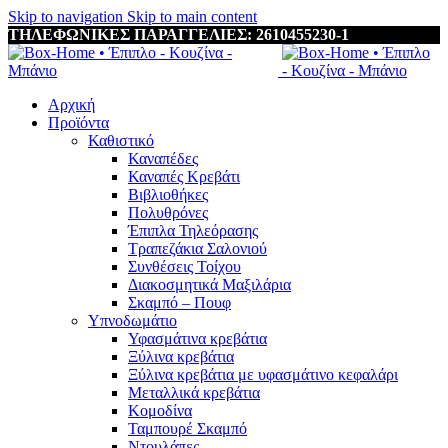
0
Skip to navigation
Skip to main content
ΤΗΛΕΦΩΝΙΚΕΣ ΠΑΡΑΓΓΕΛΙΕΣ: 2610455230-1
Αρχική
Προϊόντα
Καθιστικό
Καναπέδες
Καναπές Κρεβάτι
Βιβλιοθήκες
Πολυθρόνες
Έπιπλα Τηλεόρασης
Τραπεζάκια Σαλονιού
Συνθέσεις Τοίχου
Διακοσμητικά Μαξιλάρια
Σκαμπό – Πουφ
Υπνοδωμάτιο
Υφασμάτινα κρεβάτια
Ξύλινα κρεβάτια
Ξύλινα κρεβάτια με υφασμάτινο κεφαλάρι
Mεταλλικά κρεβάτια
Κομοδίνα
Ταμπουρέ Σκαμπό
Ντουλάπες