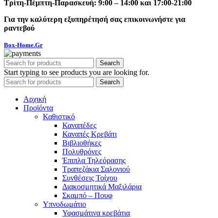
Τρίτη-Πέμπτη-Παρασκευή: 9:00 – 14:00 και 17:00-21:00
Για την καλύτερη εξυπηρέτησή σας επικοινωνήστε για
ραντεβού
Box-Home.Gr
Search
Start typing to see products you are looking for.
Search
Αρχική
Προϊόντα
Καθιστικό
Καναπέδες
Καναπές Κρεβάτι
Βιβλιοθήκες
Πολυθρόνες
Έπιπλα Τηλεόρασης
Τραπεζάκια Σαλονιού
Συνθέσεις Τοίχου
Διακοσμητικά Μαξιλάρια
Σκαμπό – Πουφ
Υπνοδωμάτιο
Υφασμάτινα κρεβάτια