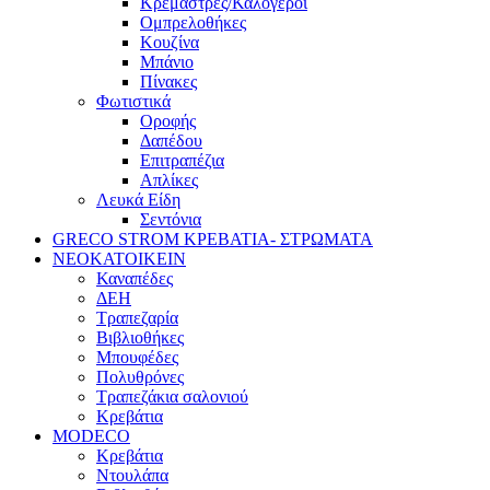
Κρεμάστρες/Καλόγεροι
Ομπρελοθήκες
Κουζίνα
Μπάνιο
Πίνακες
Φωτιστικά
Οροφής
Δαπέδου
Επιτραπέζια
Απλίκες
Λευκά Είδη
Σεντόνια
GRECO STROM ΚΡΕΒΑΤΙΑ- ΣΤΡΩΜΑΤΑ
ΝΕΟΚΑΤΟΙΚΕΙΝ
Καναπέδες
ΔΕΗ
Τραπεζαρία
Βιβλιοθήκες
Μπουφέδες
Πολυθρόνες
Τραπεζάκια σαλονιού
Κρεβάτια
MODECO
Κρεβάτια
Ντουλάπα