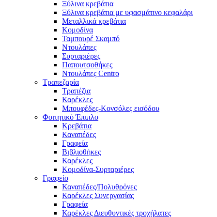
Ξύλινα κρεβάτια
Ξύλινα κρεβάτια με υφασμάτινο κεφαλάρι
Mεταλλικά κρεβάτια
Κομοδίνα
Ταμπουρέ Σκαμπό
Ντουλάπες
Συρταριέρες
Παπουτσοθήκες
Ντουλάπες Centro
Τραπεζαρία
Τραπέζια
Καρέκλες
Μπουφέδες-Κονσόλες εισόδου
Φοιτητικό Έπιπλο
Κρεβάτια
Καναπέδες
Γραφεία
Βιβλιοθήκες
Καρέκλες
Κομοδίνα-Συρταριέρες
Γραφείο
Καναπέδες/Πολυθρὀνες
Καρέκλες Συνεργασίας
Γραφεία
Καρέκλες Διευθυντικές τροχήλατες