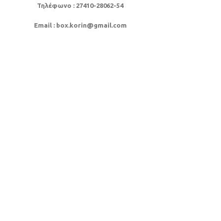
Τηλέφωνο
: 27410-28062-54
Email
: box.korin@gmail.com
Facebook
X
Instagram
YouTube
Pinterest
linkedin
TikTok
Shop
Wishlist