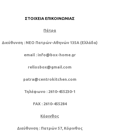
ΣΤΟΙΧΕΊΑ ΕΠΙΚΟΙΝΩΝΊΑΣ
Πάτρα
Διεύθυνση
: NEO Πατρών-Αθηνών 135Α (Ελλάδα)
email
: info@box-home.gr
rellosbox@gmail.com
patra@centrokitchen.com
Τηλέφωνο
: 2610-455230-1
FAX
: 2610-455284
Κόρινθος
Διεύθυνση
: Πατρών 57, Κόρινθος