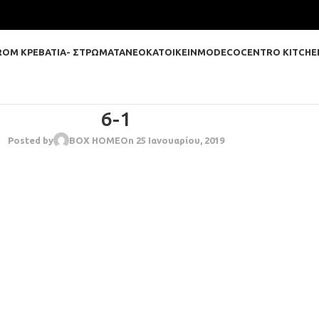
ROM ΚΡΕΒΑΤΙΑ- ΣΤΡΩΜΑΤΑ
ΝΕΟΚΑΤΟΙΚΕΙΝ
MODECO
CENTRO KITCHE
6-1
Posted by
BOX HOME
On 25 Ιανουαρίου, 2019