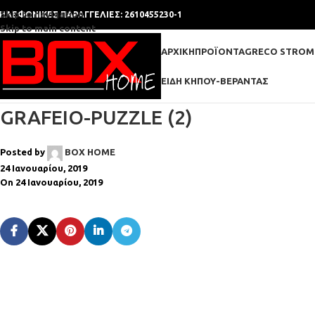
Skip to navigation
ΗΛΕΦΩΝΙΚΕΣ ΠΑΡΑΓΓΕΛΙΕΣ: 2610455230-1
Skip to main content
ΑΡΧΙΚΉ
ΠΡΟΪΌΝΤΑ
GRECO STROM
ΕΊΔΗ ΚΉΠΟΥ-ΒΕΡΆΝΤΑΣ
GRAFEIO-PUZZLE (2)
Posted by
BOX HOME
24 Ιανουαρίου, 2019
On 24 Ιανουαρίου, 2019