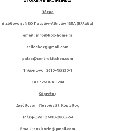
ΣΤΟΙΧΕΊΑ ΕΠΙΚΟΙΝΩΝΊΑΣ
Πάτρα
Διεύθυνση
: NEO Πατρών-Αθηνών 135Α (Ελλάδα)
email
: info@box-home.gr
rellosbox@gmail.com
patra@centrokitchen.com
Τηλέφωνο
: 2610-455230-1
FAX
: 2610-455284
Κόρινθος
Διεύθυνση
: Πατρών 57, Κόρινθος
Τηλέφωνο
: 27410-28062-54
Email
: box.korin@gmail.com