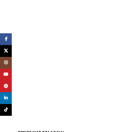
Facebook
X
Instagram
YouTube
Pinterest
linkedin
TikTok