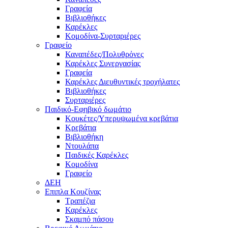
Γραφεία
Βιβλιοθήκες
Καρέκλες
Κομοδίνα-Συρταριέρες
Γραφείο
Καναπέδες/Πολυθρὀνες
Καρέκλες Συνεργασίας
Γραφεία
Καρέκλες Διευθυντικές τροχήλατες
Βιβλιοθήκες
Συρταριέρες
Παιδικό-Εφηβικό δωμάτιο
Κουκέτες/Υπερυψωμένα κρεβάτια
Κρεβάτια
Βιβλιοθήκη
Ντουλάπα
Παιδικές Καρέκλες
Κομοδίνα
Γραφείο
ΔΕΗ
Επιπλα Κουζίνας
Τραπέζια
Καρέκλες
Σκαμπό πάσου