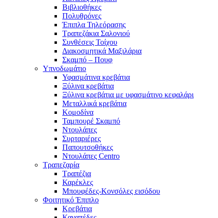
Βιβλιοθήκες
Πολυθρόνες
Έπιπλα Τηλεόρασης
Τραπεζάκια Σαλονιού
Συνθέσεις Τοίχου
Διακοσμητικά Μαξιλάρια
Σκαμπό – Πουφ
Υπνοδωμάτιο
Υφασμάτινα κρεβάτια
Ξύλινα κρεβάτια
Ξύλινα κρεβάτια με υφασμάτινο κεφαλάρι
Mεταλλικά κρεβάτια
Κομοδίνα
Ταμπουρέ Σκαμπό
Ντουλάπες
Συρταριέρες
Παπουτσοθήκες
Ντουλάπες Centro
Τραπεζαρία
Τραπέζια
Καρέκλες
Μπουφέδες-Κονσόλες εισόδου
Φοιτητικό Έπιπλο
Κρεβάτια
Καναπέδες