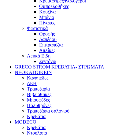
Κρεμάστρες/Καλόγεροι
Ομπρελοθήκες
Κουζίνα
Μπάνιο
Πίνακες
Φωτιστικά
Οροφής
Δαπέδου
Επιτραπέζια
Απλίκες
Λευκά Είδη
Σεντόνια
GRECO STROM ΚΡΕΒΑΤΙΑ- ΣΤΡΩΜΑΤΑ
ΝΕΟΚΑΤΟΙΚΕΙΝ
Καναπέδες
ΔΕΗ
Τραπεζαρία
Βιβλιοθήκες
Μπουφέδες
Πολυθρόνες
Τραπεζάκια σαλονιού
Κρεβάτια
MODECO
Κρεβάτια
Ντουλάπα