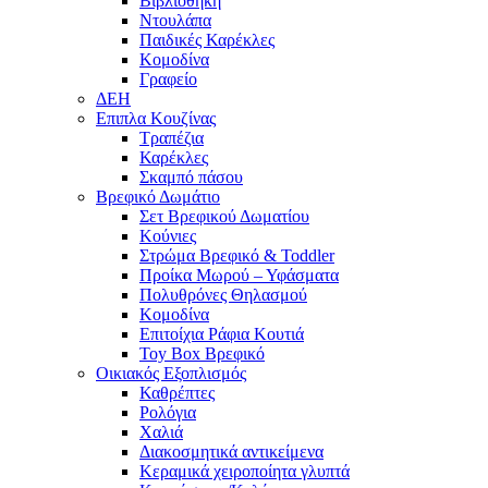
Βιβλιοθήκη
Ντουλάπα
Παιδικές Καρέκλες
Κομοδίνα
Γραφείο
ΔΕΗ
Επιπλα Κουζίνας
Τραπέζια
Καρέκλες
Σκαμπό πάσου
Βρεφικό Δωμάτιο
Σετ Βρεφικού Δωματίου
Κούνιες
Στρώμα Βρεφικό & Toddler
Προίκα Μωρού – Υφάσματα
Πολυθρόνες Θηλασμού
Κομοδίνα
Επιτοίχια Ράφια Κουτιά
Toy Box Βρεφικό
Οικιακός Εξοπλισμός
Καθρέπτες
Ρολόγια
Χαλιά
Διακοσμητικά αντικείμενα
Κεραμικά χειροποίητα γλυπτά