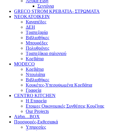
Λευκά Είδη
Σεντόνια
GRECO STROM ΚΡΕΒΑΤΙΑ- ΣΤΡΩΜΑΤΑ
ΝΕΟΚΑΤΟΙΚΕΙΝ
Καναπέδες
ΔΕΗ
Τραπεζαρία
Βιβλιοθήκες
Μπουφέδες
Πολυθρόνες
Τραπεζάκια σαλονιού
Κρεβάτια
MODECO
Κρεβάτια
Ντουλάπα
Βιβλιοθήκες
Κουκέτες-Υπερυψωμένα Κρεβάτια
Γραφεία
CENTRO KITCHEN
Η Εταιρεία
Ετοιμες Οικονομικές Συνθέσεις Κουζίνας
Our Projects
Airbn…BOX
Προσφορές-Εκθεσιακά
Υπηρεσίες