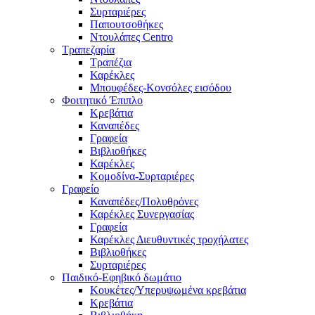
Συρταριέρες
Παπουτσοθήκες
Ντουλάπες Centro
Τραπεζαρία
Τραπέζια
Καρέκλες
Μπουφέδες-Κονσόλες εισόδου
Φοιτητικό Έπιπλο
Κρεβάτια
Καναπέδες
Γραφεία
Βιβλιοθήκες
Καρέκλες
Κομοδίνα-Συρταριέρες
Γραφείο
Καναπέδες/Πολυθρὀνες
Καρέκλες Συνεργασίας
Γραφεία
Καρέκλες Διευθυντικές τροχήλατες
Βιβλιοθήκες
Συρταριέρες
Παιδικό-Εφηβικό δωμάτιο
Κουκέτες/Υπερυψωμένα κρεβάτια
Κρεβάτια