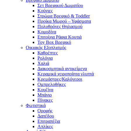
Βρεφικό Δωμάτιο
Σετ Βρεφικού Δωματίου
Κούνιες
Στρώμα Βρεφικό & Toddler
Προίκα Μωρού – Υφάσματα
Πολυθρόνες Θηλασμού
Κομοδίνα
Επιτοίχια Ράφια Κουτιά
Toy Box Βρεφικό
Οικιακός Εξοπλισμός
Καθρέπτες
Ρολόγια
Χαλιά
Διακοσμητικά αντικείμενα
Κεραμικά χειροποίητα γλυπτά
Κρεμάστρες/Καλόγεροι
Ομπρελοθήκες
Κουζίνα
Μπάνιο
Πίνακες
Φωτιστικά
Οροφής
Δαπέδου
Επιτραπέζια
Απλίκες