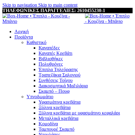
Skip to navigation
Skip to main content
ΤΗΛΕΦΩΝΙΚΕΣ ΠΑΡΑΓΓΕΛΙΕΣ: 2610455230-1
Αρχική
Προϊόντα
Καθιστικό
Καναπέδες
Καναπές Κρεβάτι
Βιβλιοθήκες
Πολυθρόνες
Έπιπλα Τηλεόρασης
Τραπεζάκια Σαλονιού
Συνθέσεις Τοίχου
Διακοσμητικά Μαξιλάρια
Σκαμπό – Πουφ
Υπνοδωμάτιο
Υφασμάτινα κρεβάτια
Ξύλινα κρεβάτια
Ξύλινα κρεβάτια με υφασμάτινο κεφαλάρι
Mεταλλικά κρεβάτια
Κομοδίνα
Ταμπουρέ Σκαμπό
Ντουλάπες