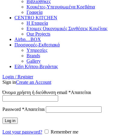
Βιβλιοθήκες
Κουκέτες-Υπερυψωμένα Κρεβάτια
Γραφεία
CENTRO KITCHEN
Η Εταιρεία
Ετοιμες Οικονομικές Συνθέσεις Κουζίνας
Our Projects
Airbn…BOX
Προσφορές-Εκθεσιακά
Υπηρεσίες
Brands
Gallery
Είδη Κήπου-Βεράντας
Login / Register
Sign in
Create an Account
Όνομα χρήστη ή διεύθυνση email
*
Απαιτείται
Password
*
Απαιτείται
Log in
Lost your password?
Remember me