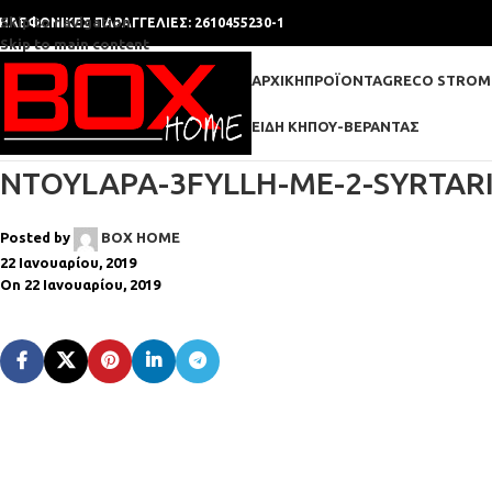
Skip to navigation
ΗΛΕΦΩΝΙΚΕΣ ΠΑΡΑΓΓΕΛΙΕΣ: 2610455230-1
Skip to main content
ΑΡΧΙΚΉ
ΠΡΟΪΌΝΤΑ
GRECO STROM
ΕΊΔΗ ΚΉΠΟΥ-ΒΕΡΆΝΤΑΣ
NTOYLAPA-3FYLLH-ME-2-SYRTARI
Posted by
BOX HOME
22 Ιανουαρίου, 2019
On 22 Ιανουαρίου, 2019