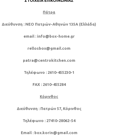
ΣΤΟΙΧΕΊΑ ΕΠΙΚΟΙΝΩΝΊΑΣ
Πάτρα
Διεύθυνση
: NEO Πατρών-Αθηνών 135Α (Ελλάδα)
email
: info@box-home.gr
rellosbox@gmail.com
patra@centrokitchen.com
Τηλέφωνο
: 2610-455230-1
FAX
: 2610-455284
Κόρινθος
Διεύθυνση
: Πατρών 57, Κόρινθος
Τηλέφωνο
: 27410-28062-54
Email
: box.korin@gmail.com