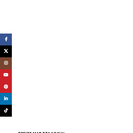
Facebook
X
Instagram
YouTube
Pinterest
linkedin
TikTok