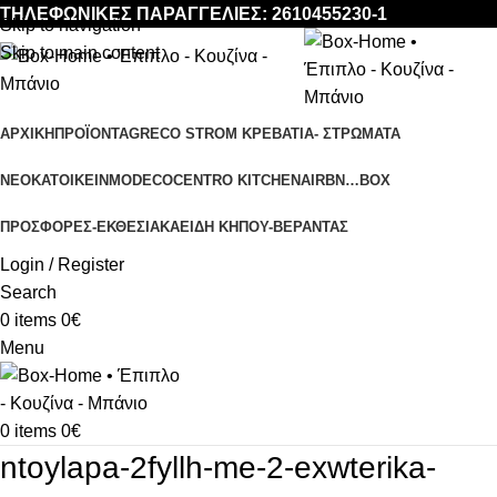
ΤΗΛΕΦΩΝΙΚΕΣ ΠΑΡΑΓΓΕΛΙΕΣ: 2610455230-1
Skip to navigation
Skip to main content
ΑΡΧΙΚΉ
ΠΡΟΪΌΝΤΑ
GRECO STROM ΚΡΕΒΑΤΙΑ- ΣΤΡΩΜΑΤΑ
ΝΕΟΚΑΤΟΙΚΕΙΝ
MODECO
CENTRO KITCHEN
AIRBN…BOX
ΠΡΟΣΦΟΡΈΣ-ΕΚΘΕΣΙΑΚΆ
ΕΊΔΗ ΚΉΠΟΥ-ΒΕΡΆΝΤΑΣ
Login / Register
Search
0
items
0
€
Menu
0
items
0
€
ntoylapa-2fyllh-me-2-exwterika-