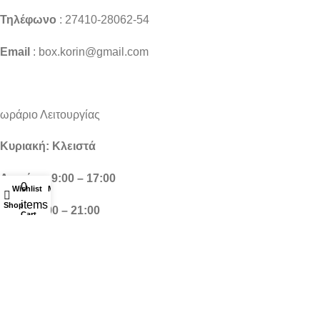
Τηλέφωνο
: 27410-28062-54
Email
: box.korin@gmail.com
ωράριο Λειτουργίας
Κυριακή: Κλειστά
Δευτέρα: 9:00 – 17:00
0
Wishlist
My account
items
Shop
Τρίτη: 9:00 – 21:00
Cart
Τετάρτη: 9:00 – 17:00
Πέμπτη: 9:00 – 21:00
Παρασκευή: 9:00 – 21:00