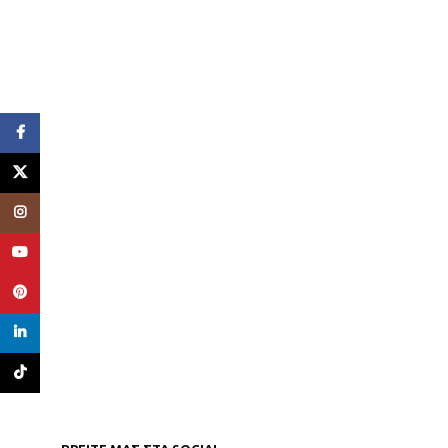
Facebook
X
Instagram
YouTube
Pinterest
linkedin
TikTok