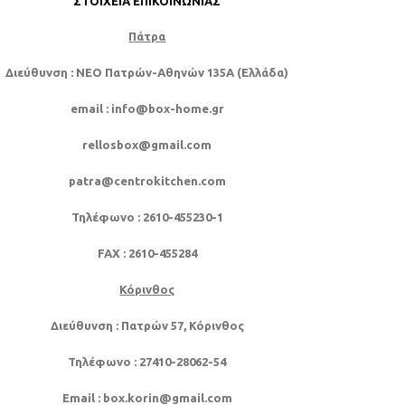
ΣΤΟΙΧΕΊΑ ΕΠΙΚΟΙΝΩΝΊΑΣ
Πάτρα
Διεύθυνση
: NEO Πατρών-Αθηνών 135Α (Ελλάδα)
email
: info@box-home.gr
rellosbox@gmail.com
patra@centrokitchen.com
Τηλέφωνο
: 2610-455230-1
FAX
: 2610-455284
Κόρινθος
Διεύθυνση
: Πατρών 57, Κόρινθος
Τηλέφωνο
: 27410-28062-54
Email
: box.korin@gmail.com