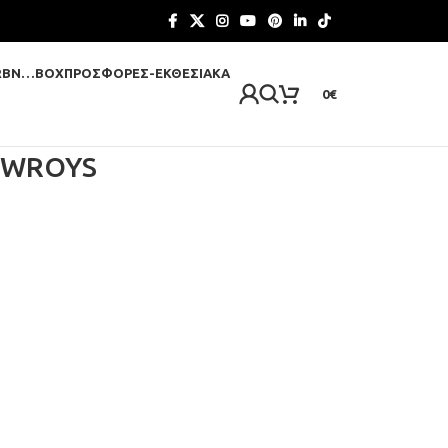
RBN…BOX
ΠΡΟΣΦΟΡΈΣ-ΕΚΘΕΣΙΑΚΆ
0
€
HWROYS