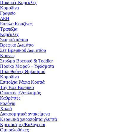
Παιδικές Καρέκλες
Κομοδίνα
Γραφείο
ΔΕΗ
Επιπλα Κουζίνας
Τραπέζια
Καρέκλες
Σκαμπό πάσου
Βρεφικό Δωμάτιο
Σετ Βρεφικού Δωματίου
Κούνιες
Στρώμα Βρεφικό & Toddler
Προίκα Μωρού – Υφάσματα
Πολυθρόνες Θηλασμού
Κομοδίνα
Επιτοίχια Ράφια Κουτιά
Toy Box Βρεφικό
Οικιακός Εξοπλισμός
Καθρέπτες
Ρολόγια
Χαλιά
Διακοσμητικά αντικείμενα
Κεραμικά χειροποίητα γλυπτά
Κρεμάστρες/Καλόγεροι
Ομπρελοθήκες