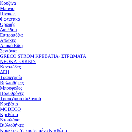
Κουζίνα
Μπάνιο
Πίνακες
Φωτιστικά
Οροφής
Δαπέδου
Επιτραπέζια
Απλίκες
Λευκά Είδη
Σεντόνια
GRECO STROM ΚΡΕΒΑΤΙΑ- ΣΤΡΩΜΑΤΑ
ΝΕΟΚΑΤΟΙΚΕΙΝ
Καναπέδες
ΔΕΗ
Τραπεζαρία
Βιβλιοθήκες
Μπουφέδες
Πολυθρόνες
Τραπεζάκια σαλονιού
Κρεβάτια
MODECO
Κρεβάτια
Ντουλάπα
Βιβλιοθήκες
Κουκέτες-Υπερυψωμένα Κρεβάτια