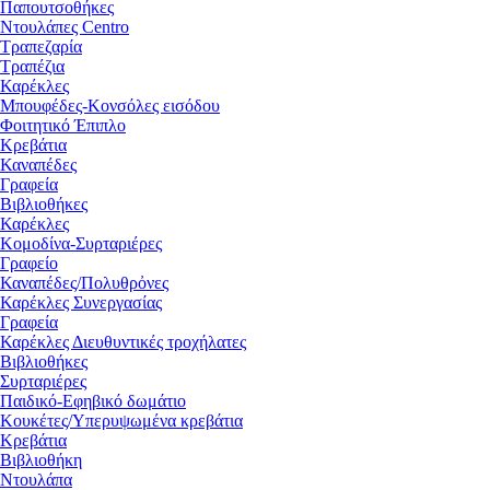
Παπουτσοθήκες
Ντουλάπες Centro
Τραπεζαρία
Τραπέζια
Καρέκλες
Μπουφέδες-Κονσόλες εισόδου
Φοιτητικό Έπιπλο
Κρεβάτια
Καναπέδες
Γραφεία
Βιβλιοθήκες
Καρέκλες
Κομοδίνα-Συρταριέρες
Γραφείο
Καναπέδες/Πολυθρὀνες
Καρέκλες Συνεργασίας
Γραφεία
Καρέκλες Διευθυντικές τροχήλατες
Βιβλιοθήκες
Συρταριέρες
Παιδικό-Εφηβικό δωμάτιο
Κουκέτες/Υπερυψωμένα κρεβάτια
Κρεβάτια
Βιβλιοθήκη
Ντουλάπα