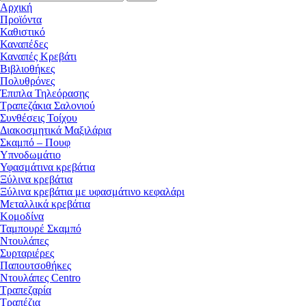
Αρχική
Προϊόντα
Καθιστικό
Καναπέδες
Καναπές Κρεβάτι
Βιβλιοθήκες
Πολυθρόνες
Έπιπλα Τηλεόρασης
Τραπεζάκια Σαλονιού
Συνθέσεις Τοίχου
Διακοσμητικά Μαξιλάρια
Σκαμπό – Πουφ
Υπνοδωμάτιο
Υφασμάτινα κρεβάτια
Ξύλινα κρεβάτια
Ξύλινα κρεβάτια με υφασμάτινο κεφαλάρι
Mεταλλικά κρεβάτια
Κομοδίνα
Ταμπουρέ Σκαμπό
Ντουλάπες
Συρταριέρες
Παπουτσοθήκες
Ντουλάπες Centro
Τραπεζαρία
Τραπέζια