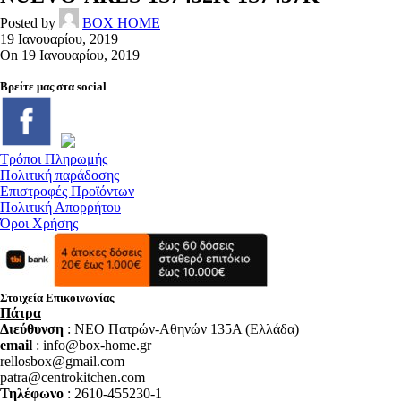
Posted by
BOX HOME
19 Ιανουαρίου, 2019
On 19 Ιανουαρίου, 2019
Βρείτε μας στα social
Τρόποι Πληρωμής
Πολιτική παράδοσης
Επιστροφές Προϊόντων
Πολιτική Απορρήτου
Όροι Χρήσης
Στοιχεία Επικοινωνίας
Πάτρα
Διεύθυνση
: NEO Πατρών-Αθηνών 135Α (Ελλάδα)
email
: info@box-home.gr
rellosbox@gmail.com
patra@centrokitchen.com
Τηλέφωνο
: 2610-455230-1