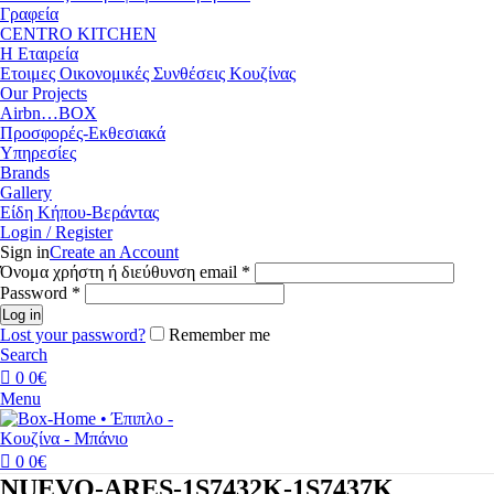
Γραφεία
CENTRO KITCHEN
Η Εταιρεία
Ετοιμες Οικονομικές Συνθέσεις Κουζίνας
Our Projects
Airbn…BOX
Προσφορές-Εκθεσιακά
Υπηρεσίες
Brands
Gallery
Είδη Κήπου-Βεράντας
Login / Register
Sign in
Create an Account
Απαιτείται
Όνομα χρήστη ή διεύθυνση email
*
Απαιτείται
Password
*
Log in
Lost your password?
Remember me
Search
0
0
€
Menu
0
0
€
NUEVO-ARES-1S7432K-1S7437K