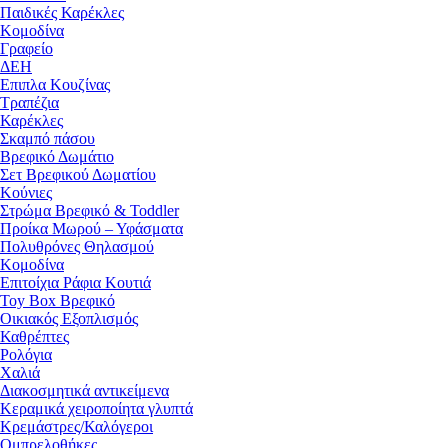
Παιδικές Καρέκλες
Κομοδίνα
Γραφείο
ΔΕΗ
Επιπλα Κουζίνας
Τραπέζια
Καρέκλες
Σκαμπό πάσου
Βρεφικό Δωμάτιο
Σετ Βρεφικού Δωματίου
Κούνιες
Στρώμα Βρεφικό & Toddler
Προίκα Μωρού – Υφάσματα
Πολυθρόνες Θηλασμού
Κομοδίνα
Επιτοίχια Ράφια Κουτιά
Toy Box Βρεφικό
Οικιακός Εξοπλισμός
Καθρέπτες
Ρολόγια
Χαλιά
Διακοσμητικά αντικείμενα
Κεραμικά χειροποίητα γλυπτά
Κρεμάστρες/Καλόγεροι
Ομπρελοθήκες