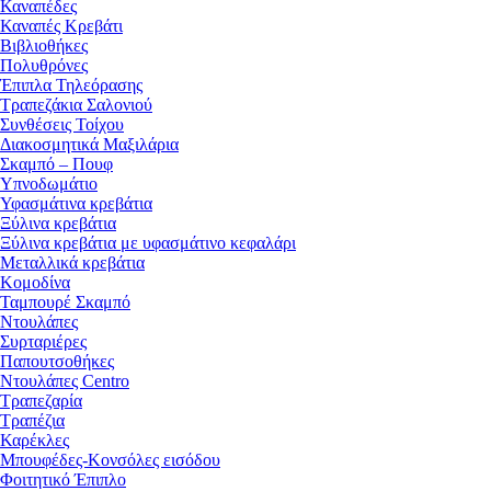
Καναπέδες
Καναπές Κρεβάτι
Βιβλιοθήκες
Πολυθρόνες
Έπιπλα Τηλεόρασης
Τραπεζάκια Σαλονιού
Συνθέσεις Τοίχου
Διακοσμητικά Μαξιλάρια
Σκαμπό – Πουφ
Υπνοδωμάτιο
Υφασμάτινα κρεβάτια
Ξύλινα κρεβάτια
Ξύλινα κρεβάτια με υφασμάτινο κεφαλάρι
Mεταλλικά κρεβάτια
Κομοδίνα
Ταμπουρέ Σκαμπό
Ντουλάπες
Συρταριέρες
Παπουτσοθήκες
Ντουλάπες Centro
Τραπεζαρία
Τραπέζια
Καρέκλες
Μπουφέδες-Κονσόλες εισόδου
Φοιτητικό Έπιπλο