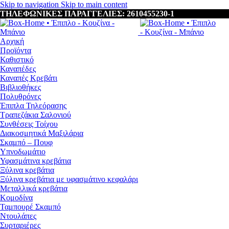
Skip to navigation
Skip to main content
ΤΗΛΕΦΩΝΙΚΕΣ ΠΑΡΑΓΓΕΛΙΕΣ: 2610455230-1
Αρχική
Προϊόντα
Καθιστικό
Καναπέδες
Καναπές Κρεβάτι
Βιβλιοθήκες
Πολυθρόνες
Έπιπλα Τηλεόρασης
Τραπεζάκια Σαλονιού
Συνθέσεις Τοίχου
Διακοσμητικά Μαξιλάρια
Σκαμπό – Πουφ
Υπνοδωμάτιο
Υφασμάτινα κρεβάτια
Ξύλινα κρεβάτια
Ξύλινα κρεβάτια με υφασμάτινο κεφαλάρι
Mεταλλικά κρεβάτια
Κομοδίνα
Ταμπουρέ Σκαμπό
Ντουλάπες
Συρταριέρες