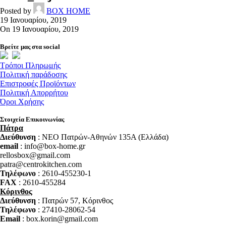
Posted by
BOX HOME
19 Ιανουαρίου, 2019
On 19 Ιανουαρίου, 2019
Βρείτε μας στα social
Τρόποι Πληρωμής
Πολιτική παράδοσης
Επιστροφές Προϊόντων
Πολιτική Απορρήτου
Όροι Χρήσης
Στοιχεία Επικοινωνίας
Πάτρα
Διεύθυνση
: NEO Πατρών-Αθηνών 135Α (Ελλάδα)
email
: info@box-home.gr
rellosbox@gmail.com
patra@centrokitchen.com
Τηλέφωνο
: 2610-455230-1
FAX
: 2610-455284
Κόρινθος
Διεύθυνση
: Πατρών 57, Κόρινθος
Τηλέφωνο
: 27410-28062-54
Email
: box.korin@gmail.com