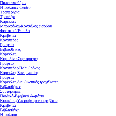
Παπουτσοθήκες
Ντουλάπες Centro
Τραπεζαρία
Τραπέζια
Καρέκλες
Μπουφέδες-Κονσόλες εισόδου
Φοιτητικό Έπιπλο
Κρεβάτια
Καναπέδες
Γραφεία
Βιβλιοθήκες
Καρέκλες
Κομοδίνα-Συρταριέρες
Γραφείο
Καναπέδες/Πολυθρὀνες
Καρέκλες Συνεργασίας
Γραφεία
Καρέκλες Διευθυντικές τροχήλατες
Βιβλιοθήκες
Συρταριέρες
Παιδικό-Εφηβικό δωμάτιο
Κουκέτες/Υπερυψωμένα κρεβάτια
Κρεβάτια
Βιβλιοθήκη
Ντουλάπα