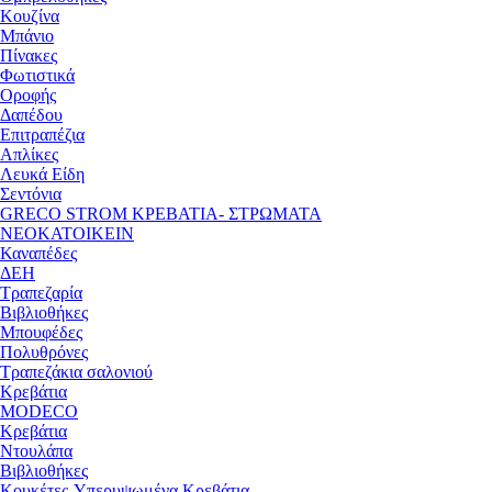
Κουζίνα
Μπάνιο
Πίνακες
Φωτιστικά
Οροφής
Δαπέδου
Επιτραπέζια
Απλίκες
Λευκά Είδη
Σεντόνια
GRECO STROM ΚΡΕΒΑΤΙΑ- ΣΤΡΩΜΑΤΑ
ΝΕΟΚΑΤΟΙΚΕΙΝ
Καναπέδες
ΔΕΗ
Τραπεζαρία
Βιβλιοθήκες
Μπουφέδες
Πολυθρόνες
Τραπεζάκια σαλονιού
Κρεβάτια
MODECO
Κρεβάτια
Ντουλάπα
Βιβλιοθήκες
Κουκέτες-Υπερυψωμένα Κρεβάτια