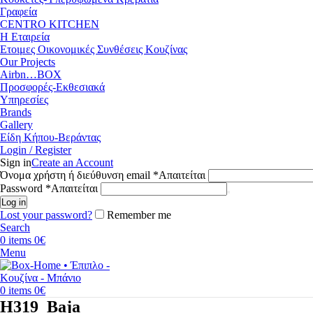
Γραφεία
CENTRO KITCHEN
Η Εταιρεία
Ετοιμες Οικονομικές Συνθέσεις Κουζίνας
Our Projects
Airbn…BOX
Προσφορές-Εκθεσιακά
Υπηρεσίες
Brands
Gallery
Είδη Κήπου-Βεράντας
Login / Register
Sign in
Create an Account
Όνομα χρήστη ή διεύθυνση email
*
Απαιτείται
Password
*
Απαιτείται
Log in
Lost your password?
Remember me
Search
0
items
0
€
Menu
0
items
0
€
H319_Baja