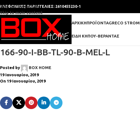
Skip to navigation
ΗΛΕΦΩΝΙΚΕΣ ΠΑΡΑΓΓΕΛΙΕΣ: 2610455230-1
Skip to main content
ΑΡΧΙΚΉ
ΠΡΟΪΌΝΤΑ
GRECO STROM
ΕΊΔΗ ΚΉΠΟΥ-ΒΕΡΆΝΤΑΣ
166-90-I-BB-TL-90-B-MEL-L
Posted by
BOX HOME
19 Ιανουαρίου, 2019
On 19 Ιανουαρίου, 2019