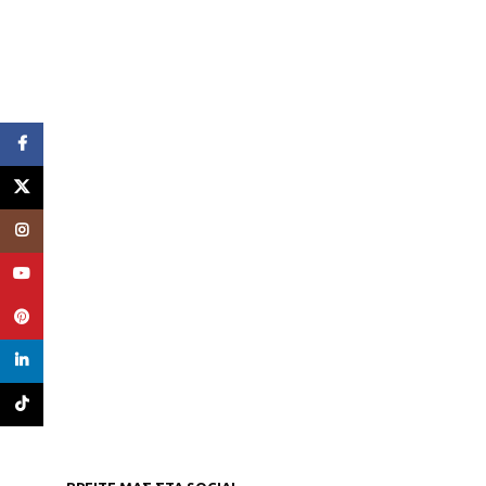
Facebook
X
Instagram
YouTube
Pinterest
linkedin
TikTok