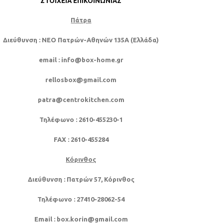
ΣΤΟΙΧΕΊΑ ΕΠΙΚΟΙΝΩΝΊΑΣ
Πάτρα
Διεύθυνση
: NEO Πατρών-Αθηνών 135Α (Ελλάδα)
email
: info@box-home.gr
rellosbox@gmail.com
patra@centrokitchen.com
Τηλέφωνο
: 2610-455230-1
FAX
: 2610-455284
Κόρινθος
Διεύθυνση
: Πατρών 57, Κόρινθος
Τηλέφωνο
: 27410-28062-54
Email
: box.korin@gmail.com