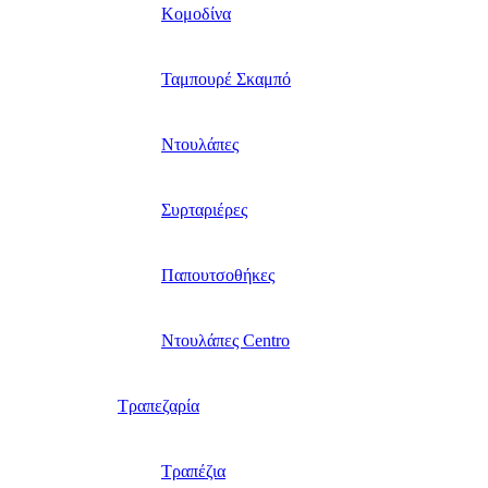
Κομοδίνα
Ταμπουρέ Σκαμπό
Ντουλάπες
Συρταριέρες
Παπουτσοθήκες
Ντουλάπες Centro
Τραπεζαρία
Τραπέζια