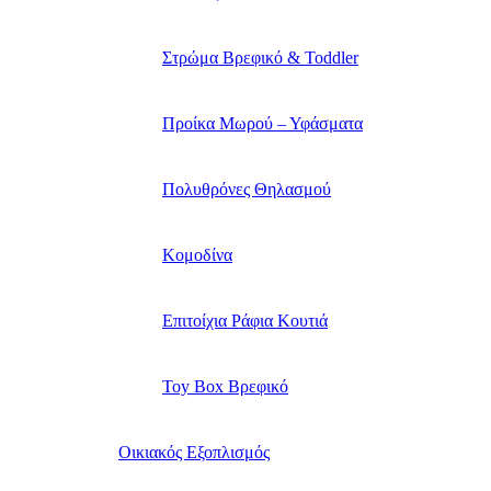
Στρώμα Βρεφικό & Toddler
Προίκα Μωρού – Υφάσματα
Πολυθρόνες Θηλασμού
Κομοδίνα
Επιτοίχια Ράφια Κουτιά
Toy Box Βρεφικό
Οικιακός Εξοπλισμός