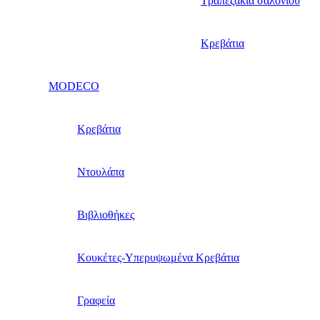
Τραπεζάκια σαλονιού
Κρεβάτια
MODECO
Κρεβάτια
Ντουλάπα
Βιβλιοθήκες
Κουκέτες-Υπερυψωμένα Κρεβάτια
Γραφεία