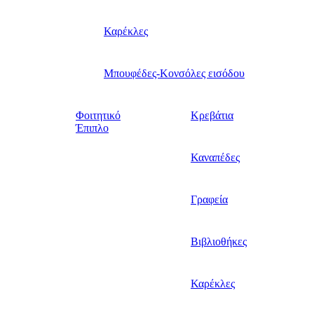
Καρέκλες
Μπουφέδες-Κονσόλες εισόδου
Φοιτητικό
Κρεβάτια
Έπιπλο
Καναπέδες
Γραφεία
Βιβλιοθήκες
Καρέκλες