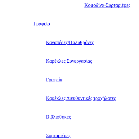
Κομοδίνα-Συρταριέρες
Γραφείο
Καναπέδες/Πολυθρὀνες
Καρέκλες Συνεργασίας
Γραφεία
Καρέκλες Διευθυντικές τροχήλατες
Βιβλιοθήκες
Συρταριέρες