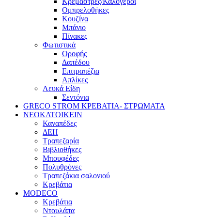
Κρεμάστρες/Καλόγεροι
Ομπρελοθήκες
Κουζίνα
Μπάνιο
Πίνακες
Φωτιστικά
Οροφής
Δαπέδου
Επιτραπέζια
Απλίκες
Λευκά Είδη
Σεντόνια
GRECO STROM ΚΡΕΒΑΤΙΑ- ΣΤΡΩΜΑΤΑ
ΝΕΟΚΑΤΟΙΚΕΙΝ
Καναπέδες
ΔΕΗ
Τραπεζαρία
Βιβλιοθήκες
Μπουφέδες
Πολυθρόνες
Τραπεζάκια σαλονιού
Κρεβάτια
MODECO
Κρεβάτια
Ντουλάπα