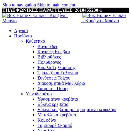
Skip to navigation
Skip to main content
ΤΗΛΕΦΩΝΙΚΕΣ ΠΑΡΑΓΓΕΛΙΕΣ: 2610455230-1
Αρχική
Προϊόντα
Καθιστικό
Καναπέδες
Καναπές Κρεβάτι
Βιβλιοθήκες
Πολυθρόνες
Έπιπλα Τηλεόρασης
Τραπεζάκια Σαλονιού
Συνθέσεις Τοίχου
Διακοσμητικά Μαξιλάρια
Σκαμπό – Πουφ
Υπνοδωμάτιο
Υφασμάτινα κρεβάτια
Ξύλινα κρεβάτια
Ξύλινα κρεβάτια με υφασμάτινο κεφαλάρι
Mεταλλικά κρεβάτια
Κομοδίνα
Ταμπουρέ Σκαμπό
Ντουλάπες