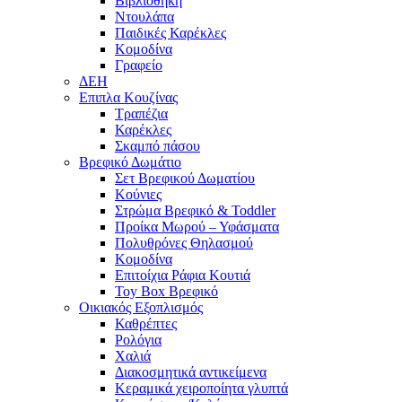
Βιβλιοθήκη
Ντουλάπα
Παιδικές Καρέκλες
Κομοδίνα
Γραφείο
ΔΕΗ
Επιπλα Κουζίνας
Τραπέζια
Καρέκλες
Σκαμπό πάσου
Βρεφικό Δωμάτιο
Σετ Βρεφικού Δωματίου
Κούνιες
Στρώμα Βρεφικό & Toddler
Προίκα Μωρού – Υφάσματα
Πολυθρόνες Θηλασμού
Κομοδίνα
Επιτοίχια Ράφια Κουτιά
Toy Box Βρεφικό
Οικιακός Εξοπλισμός
Καθρέπτες
Ρολόγια
Χαλιά
Διακοσμητικά αντικείμενα
Κεραμικά χειροποίητα γλυπτά