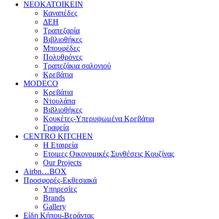
ΝΕΟΚΑΤΟΙΚΕΙΝ
Καναπέδες
ΔΕΗ
Τραπεζαρία
Βιβλιοθήκες
Μπουφέδες
Πολυθρόνες
Τραπεζάκια σαλονιού
Κρεβάτια
MODECO
Κρεβάτια
Ντουλάπα
Βιβλιοθήκες
Κουκέτες-Υπερυψωμένα Κρεβάτια
Γραφεία
CENTRO KITCHEN
Η Εταιρεία
Ετοιμες Οικονομικές Συνθέσεις Κουζίνας
Our Projects
Airbn…BOX
Προσφορές-Εκθεσιακά
Υπηρεσίες
Brands
Gallery
Είδη Κήπου-Βεράντας