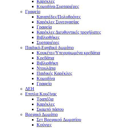
Καρέκλες
Κομοδίνα-Συρταριέρες
Γραφείο
Καναπέδες/Πολυθρὀνες
Καρέκλες Συνεργασίας
Γραφεία
Καρέκλες Διευθυντικές τροχήλατες
Βιβλιοθήκες
Συρταριέρες
Παιδικό-Εφηβικό δωμάτιο
Κουκέτες/Υπερυψωμένα κρεβάτια
Κρεβάτια
Βιβλιοθήκη
Ντουλάπα
Παιδικές Καρέκλες
Κομοδίνα
Γραφείο
ΔΕΗ
Επιπλα Κουζίνας
Τραπέζια
Καρέκλες
Σκαμπό πάσου
Βρεφικό Δωμάτιο
Σετ Βρεφικού Δωματίου
Κούνιες