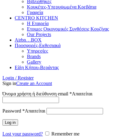
Βιβλιοθήκες
Κουκέτες-Υπερυψωμένα Κρεβάτια
Γραφεία
CENTRO KITCHEN
Η Εταιρεία
Ετοιμες Οικονομικές Συνθέσεις Κουζίνας
Our Projects
Airbn…BOX
Προσφορές-Εκθεσιακά
Υπηρεσίες
Brands
Gallery
Είδη Κήπου-Βεράντας
Login / Register
Sign in
Create an Account
Όνομα χρήστη ή διεύθυνση email
*
Απαιτείται
Password
*
Απαιτείται
Log in
Lost your password?
Remember me