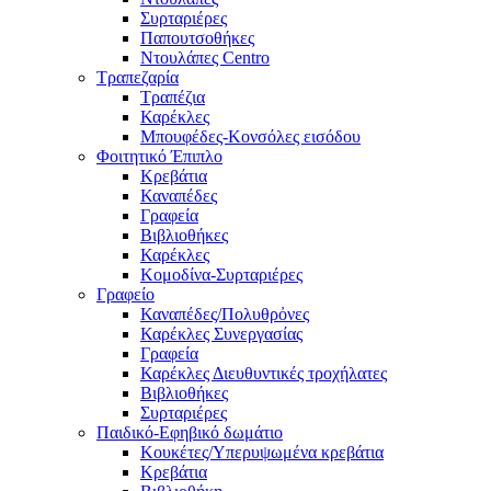
Συρταριέρες
Παπουτσοθήκες
Ντουλάπες Centro
Τραπεζαρία
Τραπέζια
Καρέκλες
Μπουφέδες-Κονσόλες εισόδου
Φοιτητικό Έπιπλο
Κρεβάτια
Καναπέδες
Γραφεία
Βιβλιοθήκες
Καρέκλες
Κομοδίνα-Συρταριέρες
Γραφείο
Καναπέδες/Πολυθρὀνες
Καρέκλες Συνεργασίας
Γραφεία
Καρέκλες Διευθυντικές τροχήλατες
Βιβλιοθήκες
Συρταριέρες
Παιδικό-Εφηβικό δωμάτιο
Κουκέτες/Υπερυψωμένα κρεβάτια
Κρεβάτια