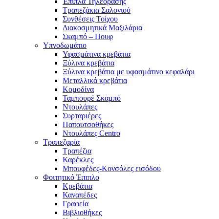
Έπιπλα Τηλεόρασης
Τραπεζάκια Σαλονιού
Συνθέσεις Τοίχου
Διακοσμητικά Μαξιλάρια
Σκαμπό – Πουφ
Υπνοδωμάτιο
Υφασμάτινα κρεβάτια
Ξύλινα κρεβάτια
Ξύλινα κρεβάτια με υφασμάτινο κεφαλάρι
Mεταλλικά κρεβάτια
Κομοδίνα
Ταμπουρέ Σκαμπό
Ντουλάπες
Συρταριέρες
Παπουτσοθήκες
Ντουλάπες Centro
Τραπεζαρία
Τραπέζια
Καρέκλες
Μπουφέδες-Κονσόλες εισόδου
Φοιτητικό Έπιπλο
Κρεβάτια
Καναπέδες
Γραφεία
Βιβλιοθήκες