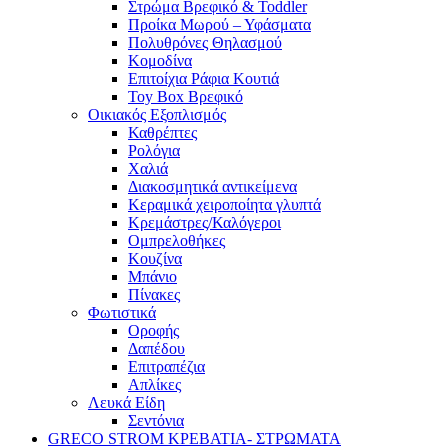
Στρώμα Βρεφικό & Toddler
Προίκα Μωρού – Υφάσματα
Πολυθρόνες Θηλασμού
Κομοδίνα
Επιτοίχια Ράφια Κουτιά
Toy Box Βρεφικό
Οικιακός Εξοπλισμός
Καθρέπτες
Ρολόγια
Χαλιά
Διακοσμητικά αντικείμενα
Κεραμικά χειροποίητα γλυπτά
Κρεμάστρες/Καλόγεροι
Ομπρελοθήκες
Κουζίνα
Μπάνιο
Πίνακες
Φωτιστικά
Οροφής
Δαπέδου
Επιτραπέζια
Απλίκες
Λευκά Είδη
Σεντόνια
GRECO STROM ΚΡΕΒΑΤΙΑ- ΣΤΡΩΜΑΤΑ