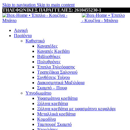
Skip to navigation
Skip to main content
ΤΗΛΕΦΩΝΙΚΕΣ ΠΑΡΑΓΓΕΛΙΕΣ: 2610455230-1
Αρχική
Προϊόντα
Καθιστικό
Καναπέδες
Καναπές Κρεβάτι
Βιβλιοθήκες
Πολυθρόνες
Έπιπλα Τηλεόρασης
Τραπεζάκια Σαλονιού
Συνθέσεις Τοίχου
Διακοσμητικά Μαξιλάρια
Σκαμπό – Πουφ
Υπνοδωμάτιο
Υφασμάτινα κρεβάτια
Ξύλινα κρεβάτια
Ξύλινα κρεβάτια με υφασμάτινο κεφαλάρι
Mεταλλικά κρεβάτια
Κομοδίνα
Ταμπουρέ Σκαμπό
Ντουλάπες