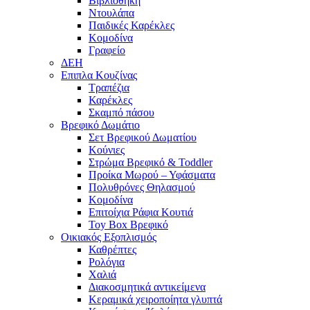
Βιβλιοθήκη
Ντουλάπα
Παιδικές Καρέκλες
Κομοδίνα
Γραφείο
ΔΕΗ
Επιπλα Κουζίνας
Τραπέζια
Καρέκλες
Σκαμπό πάσου
Βρεφικό Δωμάτιο
Σετ Βρεφικού Δωματίου
Κούνιες
Στρώμα Βρεφικό & Toddler
Προίκα Μωρού – Υφάσματα
Πολυθρόνες Θηλασμού
Κομοδίνα
Επιτοίχια Ράφια Κουτιά
Toy Box Βρεφικό
Οικιακός Εξοπλισμός
Καθρέπτες
Ρολόγια
Χαλιά
Διακοσμητικά αντικείμενα
Κεραμικά χειροποίητα γλυπτά