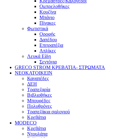
Κρεμάστρες/Καλόγεροι
Ομπρελοθήκες
Κουζίνα
Μπάνιο
Πίνακες
Φωτιστικά
Οροφής
Δαπέδου
Επιτραπέζια
Απλίκες
Λευκά Είδη
Σεντόνια
GRECO STROM ΚΡΕΒΑΤΙΑ- ΣΤΡΩΜΑΤΑ
ΝΕΟΚΑΤΟΙΚΕΙΝ
Καναπέδες
ΔΕΗ
Τραπεζαρία
Βιβλιοθήκες
Μπουφέδες
Πολυθρόνες
Τραπεζάκια σαλονιού
Κρεβάτια
MODECO
Κρεβάτια
Ντουλάπα