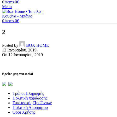
0
items
0
€
Menu
0
items
0
€
2
Posted by
BOX HOME
12 Ιανουαρίου, 2019
On 12 Ιανουαρίου, 2019
Βρείτε μας στα social
Τρόποι Πληρωμής
Πολιτική παράδοσης
Επιστροφές Προϊόντων
Πολιτική Απορρήτου
Όροι Χρήσης