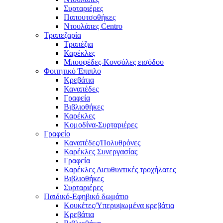
Συρταριέρες
Παπουτσοθήκες
Ντουλάπες Centro
Τραπεζαρία
Τραπέζια
Καρέκλες
Μπουφέδες-Κονσόλες εισόδου
Φοιτητικό Έπιπλο
Κρεβάτια
Καναπέδες
Γραφεία
Βιβλιοθήκες
Καρέκλες
Κομοδίνα-Συρταριέρες
Γραφείο
Καναπέδες/Πολυθρὀνες
Καρέκλες Συνεργασίας
Γραφεία
Καρέκλες Διευθυντικές τροχήλατες
Βιβλιοθήκες
Συρταριέρες
Παιδικό-Εφηβικό δωμάτιο
Κουκέτες/Υπερυψωμένα κρεβάτια
Κρεβάτια