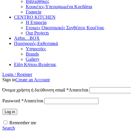
Βιβλιοθήκες
Κουκέτες-Υπερυψωμένα Κρεβάτια
Γραφεία
CENTRO KITCHEN
Η Εταιρεία
Ετοιμες Οικονομικές Συνθέσεις Κουζίνας
Our Projects
Airbn…BOX
Προσφορές-Εκθεσιακά
Υπηρεσίες
Brands
Gallery
Είδη Κήπου-Βεράντας
Login / Register
Sign in
Create an Account
Όνομα χρήστη ή διεύθυνση email
*
Απαιτείται
Password
*
Απαιτείται
Log in
Remember me
Search