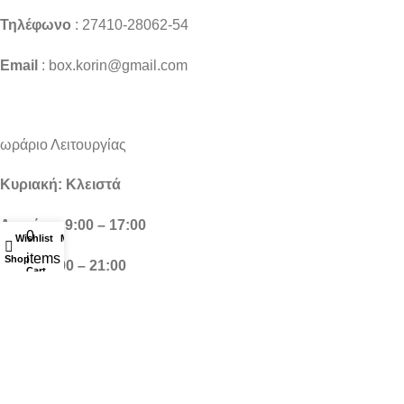
Τηλέφωνο
: 27410-28062-54
Email
: box.korin@gmail.com
ωράριο Λειτουργίας
Κυριακή: Κλειστά
Δευτέρα: 9:00 – 17:00
0
Wishlist
My account
items
Shop
Τρίτη: 9:00 – 21:00
Cart
Τετάρτη: 9:00 – 17:00
Πέμπτη: 9:00 – 21:00
Παρασκευή: 9:00 – 21:00