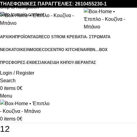
ΤΗΛΕΦΩΝΙΚΕΣ ΠΑΡΑΓΓΕΛΙΕΣ: 2610455230-1
Skip to navigation
Skip to main content
ΑΡΧΙΚΉ
ΠΡΟΪΌΝΤΑ
GRECO STROM ΚΡΕΒΑΤΙΑ- ΣΤΡΩΜΑΤΑ
ΝΕΟΚΑΤΟΙΚΕΙΝ
MODECO
CENTRO KITCHEN
AIRBN…BOX
ΠΡΟΣΦΟΡΈΣ-ΕΚΘΕΣΙΑΚΆ
ΕΊΔΗ ΚΉΠΟΥ-ΒΕΡΆΝΤΑΣ
Login / Register
Search
0
items
0
€
Menu
0
items
0
€
12