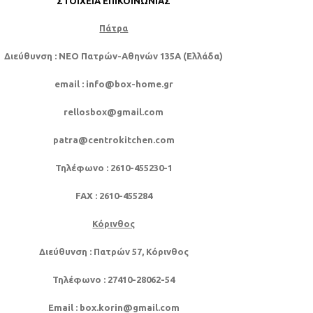
ΣΤΟΙΧΕΊΑ ΕΠΙΚΟΙΝΩΝΊΑΣ
Πάτρα
Διεύθυνση
: NEO Πατρών-Αθηνών 135Α (Ελλάδα)
email
: info@box-home.gr
rellosbox@gmail.com
patra@centrokitchen.com
Τηλέφωνο
: 2610-455230-1
FAX
: 2610-455284
Κόρινθος
Διεύθυνση
: Πατρών 57, Κόρινθος
Τηλέφωνο
: 27410-28062-54
Email
: box.korin@gmail.com