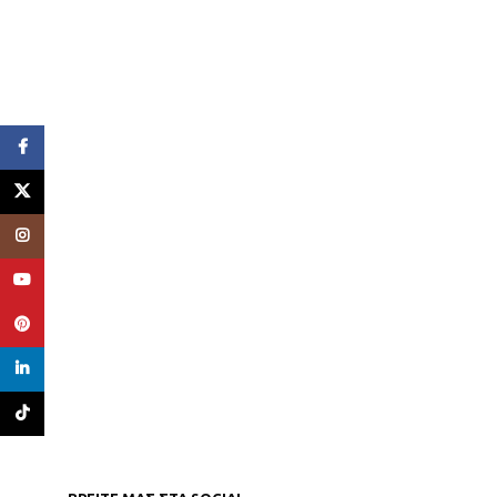
Facebook
X
Instagram
YouTube
Pinterest
linkedin
TikTok