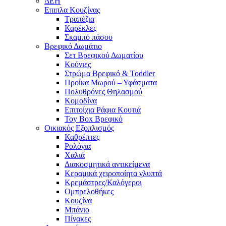
ΔΕΗ
Επιπλα Κουζίνας
Τραπέζια
Καρέκλες
Σκαμπό πάσου
Βρεφικό Δωμάτιο
Σετ Βρεφικού Δωματίου
Κούνιες
Στρώμα Βρεφικό & Toddler
Προίκα Μωρού – Υφάσματα
Πολυθρόνες Θηλασμού
Κομοδίνα
Επιτοίχια Ράφια Κουτιά
Toy Box Βρεφικό
Οικιακός Εξοπλισμός
Καθρέπτες
Ρολόγια
Χαλιά
Διακοσμητικά αντικείμενα
Κεραμικά χειροποίητα γλυπτά
Κρεμάστρες/Καλόγεροι
Ομπρελοθήκες
Κουζίνα
Μπάνιο
Πίνακες