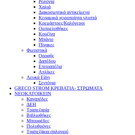
Ρολόγια
Χαλιά
Διακοσμητικά αντικείμενα
Κεραμικά χειροποίητα γλυπτά
Κρεμάστρες/Καλόγεροι
Ομπρελοθήκες
Κουζίνα
Μπάνιο
Πίνακες
Φωτιστικά
Οροφής
Δαπέδου
Επιτραπέζια
Απλίκες
Λευκά Είδη
Σεντόνια
GRECO STROM ΚΡΕΒΑΤΙΑ- ΣΤΡΩΜΑΤΑ
ΝΕΟΚΑΤΟΙΚΕΙΝ
Καναπέδες
ΔΕΗ
Τραπεζαρία
Βιβλιοθήκες
Μπουφέδες
Πολυθρόνες
Τραπεζάκια σαλονιού