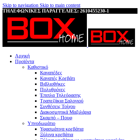
Skip to navigation
Skip to main content
ΤΗΛΕΦΩΝΙΚΕΣ ΠΑΡΑΓΓΕΛΙΕΣ: 2610455230-1
Αρχική
Προϊόντα
Καθιστικό
Καναπέδες
Καναπές Κρεβάτι
Βιβλιοθήκες
Πολυθρόνες
Έπιπλα Τηλεόρασης
Τραπεζάκια Σαλονιού
Συνθέσεις Τοίχου
Διακοσμητικά Μαξιλάρια
Σκαμπό – Πουφ
Υπνοδωμάτιο
Υφασμάτινα κρεβάτια
Ξύλινα κρεβάτια