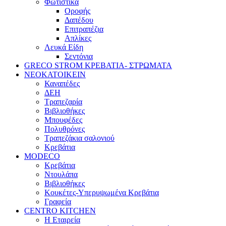
Φωτιστικά
Οροφής
Δαπέδου
Επιτραπέζια
Απλίκες
Λευκά Είδη
Σεντόνια
GRECO STROM ΚΡΕΒΑΤΙΑ- ΣΤΡΩΜΑΤΑ
ΝΕΟΚΑΤΟΙΚΕΙΝ
Καναπέδες
ΔΕΗ
Τραπεζαρία
Βιβλιοθήκες
Μπουφέδες
Πολυθρόνες
Τραπεζάκια σαλονιού
Κρεβάτια
MODECO
Κρεβάτια
Ντουλάπα
Βιβλιοθήκες
Κουκέτες-Υπερυψωμένα Κρεβάτια
Γραφεία
CENTRO KITCHEN
Η Εταιρεία