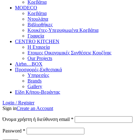
Κρεβάτια
MODECO
Κρεβάτια
Ντουλάπα
Βιβλιοθήκες
Κουκέτες-Υπερυψωμένα Κρεβάτια
Γραφεία
CENTRO KITCHEN
Η Εταιρεία
Ετοιμες Οικονομικές Συνθέσεις Κουζίνας
Our Projects
Airbn…BOX
Προσφορές-Εκθεσιακά
Υπηρεσίες
Brands
Gallery
Είδη Κήπου-Βεράντας
Login / Register
Sign in
Create an Account
Απαιτείται
Όνομα χρήστη ή διεύθυνση email
*
Απαιτείται
Password
*