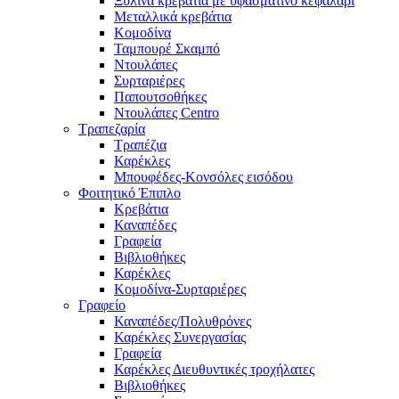
Ξύλινα κρεβάτια με υφασμάτινο κεφαλάρι
Mεταλλικά κρεβάτια
Κομοδίνα
Ταμπουρέ Σκαμπό
Ντουλάπες
Συρταριέρες
Παπουτσοθήκες
Ντουλάπες Centro
Τραπεζαρία
Τραπέζια
Καρέκλες
Μπουφέδες-Κονσόλες εισόδου
Φοιτητικό Έπιπλο
Κρεβάτια
Καναπέδες
Γραφεία
Βιβλιοθήκες
Καρέκλες
Κομοδίνα-Συρταριέρες
Γραφείο
Καναπέδες/Πολυθρὀνες
Καρέκλες Συνεργασίας
Γραφεία
Καρέκλες Διευθυντικές τροχήλατες
Βιβλιοθήκες