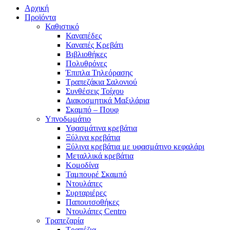
Αρχική
Προϊόντα
Καθιστικό
Καναπέδες
Καναπές Κρεβάτι
Βιβλιοθήκες
Πολυθρόνες
Έπιπλα Τηλεόρασης
Τραπεζάκια Σαλονιού
Συνθέσεις Τοίχου
Διακοσμητικά Μαξιλάρια
Σκαμπό – Πουφ
Υπνοδωμάτιο
Υφασμάτινα κρεβάτια
Ξύλινα κρεβάτια
Ξύλινα κρεβάτια με υφασμάτινο κεφαλάρι
Mεταλλικά κρεβάτια
Κομοδίνα
Ταμπουρέ Σκαμπό
Ντουλάπες
Συρταριέρες
Παπουτσοθήκες
Ντουλάπες Centro
Τραπεζαρία
Τραπέζια