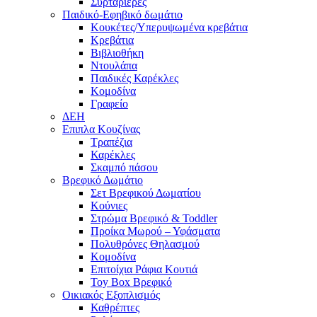
Συρταριέρες
Παιδικό-Εφηβικό δωμάτιο
Κουκέτες/Υπερυψωμένα κρεβάτια
Κρεβάτια
Βιβλιοθήκη
Ντουλάπα
Παιδικές Καρέκλες
Κομοδίνα
Γραφείο
ΔΕΗ
Επιπλα Κουζίνας
Τραπέζια
Καρέκλες
Σκαμπό πάσου
Βρεφικό Δωμάτιο
Σετ Βρεφικού Δωματίου
Κούνιες
Στρώμα Βρεφικό & Toddler
Προίκα Μωρού – Υφάσματα
Πολυθρόνες Θηλασμού
Κομοδίνα
Επιτοίχια Ράφια Κουτιά
Toy Box Βρεφικό
Οικιακός Εξοπλισμός
Καθρέπτες