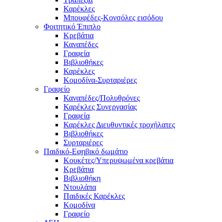
Καρέκλες
Μπουφέδες-Κονσόλες εισόδου
Φοιτητικό Έπιπλο
Κρεβάτια
Καναπέδες
Γραφεία
Βιβλιοθήκες
Καρέκλες
Κομοδίνα-Συρταριέρες
Γραφείο
Καναπέδες/Πολυθρὀνες
Καρέκλες Συνεργασίας
Γραφεία
Καρέκλες Διευθυντικές τροχήλατες
Βιβλιοθήκες
Συρταριέρες
Παιδικό-Εφηβικό δωμάτιο
Κουκέτες/Υπερυψωμένα κρεβάτια
Κρεβάτια
Βιβλιοθήκη
Ντουλάπα
Παιδικές Καρέκλες
Κομοδίνα
Γραφείο