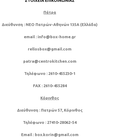
ΣΤΟΙΧΕΊΑ ΕΠΙΚΟΙΝΩΝΊΑΣ
Πάτρα
Διεύθυνση
: NEO Πατρών-Αθηνών 135Α (Ελλάδα)
email
: info@box-home.gr
rellosbox@gmail.com
patra@centrokitchen.com
Τηλέφωνο
: 2610-455230-1
FAX
: 2610-455284
Κόρινθος
Διεύθυνση
: Πατρών 57, Κόρινθος
Τηλέφωνο
: 27410-28062-54
Email
: box.korin@gmail.com