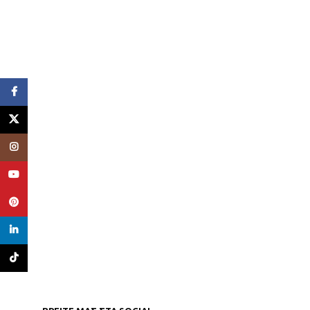
Facebook
X
Instagram
YouTube
Pinterest
linkedin
TikTok