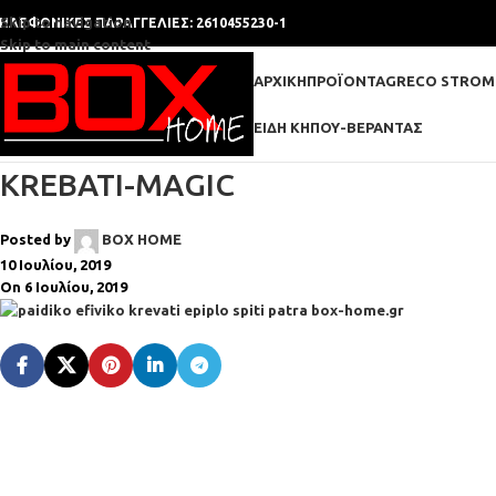
Skip to navigation
ΗΛΕΦΩΝΙΚΕΣ ΠΑΡΑΓΓΕΛΙΕΣ: 2610455230-1
Skip to main content
ΑΡΧΙΚΉ
ΠΡΟΪΌΝΤΑ
GRECO STROM
ΕΊΔΗ ΚΉΠΟΥ-ΒΕΡΆΝΤΑΣ
KREBATI-MAGIC
Posted by
BOX HOME
10 Ιουλίου, 2019
On 6 Ιουλίου, 2019