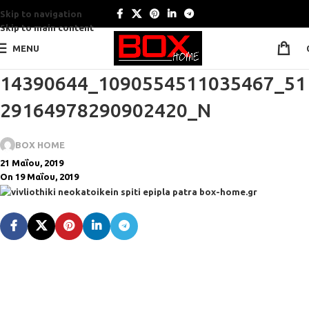
Skip to navigation
Skip to main content
MENU
14390644_1090554511035467_51
29164978290902420_N
BOX HOME
21 Μαΐου, 2019
On 19 Μαΐου, 2019