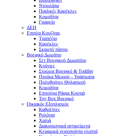
Βιβλιοθήκη
Ντουλάπα
Παιδικές Καρέκλες
Κομοδίνα
Γραφείο
ΔΕΗ
Επιπλα Κουζίνας
Τραπέζια
Καρέκλες
Σκαμπό πάσου
Βρεφικό Δωμάτιο
Σετ Βρεφικού Δωματίου
Κούνιες
Στρώμα Βρεφικό & Toddler
Προίκα Μωρού – Υφάσματα
Πολυθρόνες Θηλασμού
Κομοδίνα
Επιτοίχια Ράφια Κουτιά
Toy Box Βρεφικό
Οικιακός Εξοπλισμός
Καθρέπτες
Ρολόγια
Χαλιά
Διακοσμητικά αντικείμενα
Κεραμικά χειροποίητα γλυπτά