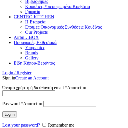
Βιβλιοθήκες
Κουκέτες-Υπερυψωμένα Κρεβάτια
Γραφεία
CENTRO KITCHEN
Η Εταιρεία
Ετοιμες Οικονομικές Συνθέσεις Κουζίνας
Our Projects
Airbn…BOX
Προσφορές-Εκθεσιακά
Υπηρεσίες
Brands
Gallery
Είδη Κήπου-Βεράντας
Login / Register
Sign in
Create an Account
Όνομα χρήστη ή διεύθυνση email
*
Απαιτείται
Password
*
Απαιτείται
Log in
Lost your password?
Remember me