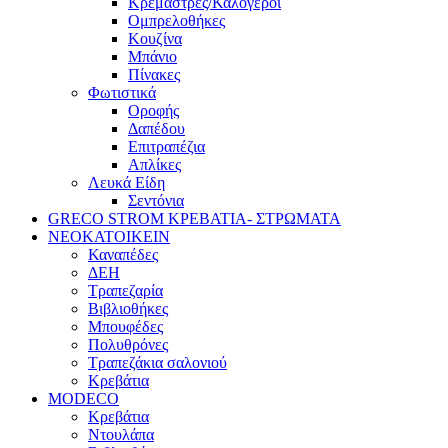
Κρεμάστρες/Καλόγεροι
Ομπρελοθήκες
Κουζίνα
Μπάνιο
Πίνακες
Φωτιστικά
Οροφής
Δαπέδου
Επιτραπέζια
Απλίκες
Λευκά Είδη
Σεντόνια
GRECO STROM ΚΡΕΒΑΤΙΑ- ΣΤΡΩΜΑΤΑ
ΝΕΟΚΑΤΟΙΚΕΙΝ
Καναπέδες
ΔΕΗ
Τραπεζαρία
Βιβλιοθήκες
Μπουφέδες
Πολυθρόνες
Τραπεζάκια σαλονιού
Κρεβάτια
MODECO
Κρεβάτια
Ντουλάπα