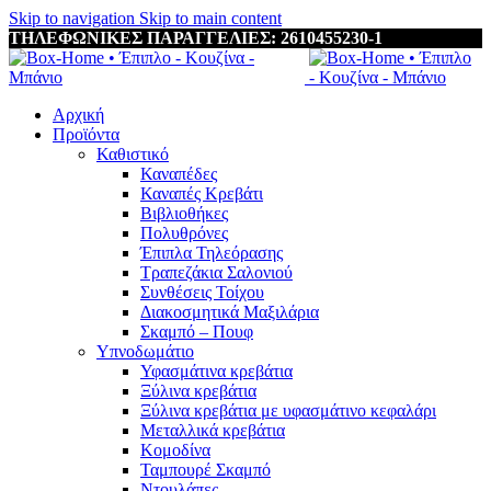
Skip to navigation
Skip to main content
ΤΗΛΕΦΩΝΙΚΕΣ ΠΑΡΑΓΓΕΛΙΕΣ: 2610455230-1
Αρχική
Προϊόντα
Καθιστικό
Καναπέδες
Καναπές Κρεβάτι
Βιβλιοθήκες
Πολυθρόνες
Έπιπλα Τηλεόρασης
Τραπεζάκια Σαλονιού
Συνθέσεις Τοίχου
Διακοσμητικά Μαξιλάρια
Σκαμπό – Πουφ
Υπνοδωμάτιο
Υφασμάτινα κρεβάτια
Ξύλινα κρεβάτια
Ξύλινα κρεβάτια με υφασμάτινο κεφαλάρι
Mεταλλικά κρεβάτια
Κομοδίνα
Ταμπουρέ Σκαμπό
Ντουλάπες