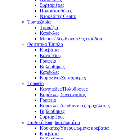
Συρταριέρες
Παπουτσοθήκες
Ντουλάπες Centro
Τραπεζαρία
Τραπέζια
Καρέκλες
Μπουφέδες-Κονσόλες εισόδου
Φοιτητικό Έπιπλο
Κρεβάτια
Καναπέδες
Γραφεία
Βιβλιοθήκες
Καρέκλες
Κομοδίνα-Συρταριέρες
Γραφείο
Καναπέδες/Πολυθρὀνες
Καρέκλες Συνεργασίας
Γραφεία
Καρέκλες Διευθυντικές τροχήλατες
Βιβλιοθήκες
Συρταριέρες
Παιδικό-Εφηβικό δωμάτιο
Κουκέτες/Υπερυψωμένα κρεβάτια
Κρεβάτια