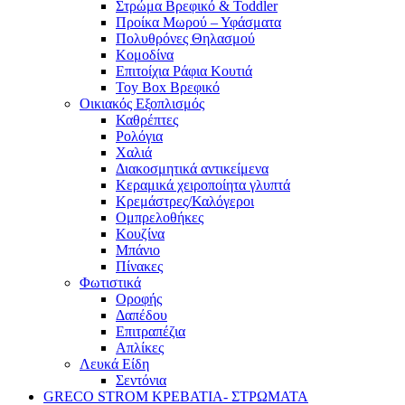
Στρώμα Βρεφικό & Toddler
Προίκα Μωρού – Υφάσματα
Πολυθρόνες Θηλασμού
Κομοδίνα
Επιτοίχια Ράφια Κουτιά
Toy Box Βρεφικό
Οικιακός Εξοπλισμός
Καθρέπτες
Ρολόγια
Χαλιά
Διακοσμητικά αντικείμενα
Κεραμικά χειροποίητα γλυπτά
Κρεμάστρες/Καλόγεροι
Ομπρελοθήκες
Κουζίνα
Μπάνιο
Πίνακες
Φωτιστικά
Οροφής
Δαπέδου
Επιτραπέζια
Απλίκες
Λευκά Είδη
Σεντόνια
GRECO STROM ΚΡΕΒΑΤΙΑ- ΣΤΡΩΜΑΤΑ