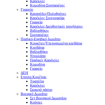
Καρέκλες
Κομοδίνα-Συρταριέρες
Γραφείο
Καναπέδες/Πολυθρὀνες
Καρέκλες Συνεργασίας
Γραφεία
Καρέκλες Διευθυντικές τροχήλατες
Βιβλιοθήκες
Συρταριέρες
Παιδικό-Εφηβικό δωμάτιο
Κουκέτες/Υπερυψωμένα κρεβάτια
Κρεβάτια
Βιβλιοθήκη
Ντουλάπα
Παιδικές Καρέκλες
Κομοδίνα
Γραφείο
ΔΕΗ
Επιπλα Κουζίνας
Τραπέζια
Καρέκλες
Σκαμπό πάσου
Βρεφικό Δωμάτιο
Σετ Βρεφικού Δωματίου
Κούνιες