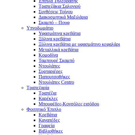
Έπιπλα Τηλεόρασης
Τραπεζάκια Σαλονιού
Συνθέσεις Τοίχου
Διακοσμητικά Μαξιλάρια
Σκαμπό – Πουφ
Υπνοδωμάτιο
Υφασμάτινα κρεβάτια
Ξύλινα κρεβάτια
Ξύλινα κρεβάτια με υφασμάτινο κεφαλάρι
Mεταλλικά κρεβάτια
Κομοδίνα
Ταμπουρέ Σκαμπό
Ντουλάπες
Συρταριέρες
Παπουτσοθήκες
Ντουλάπες Centro
Τραπεζαρία
Τραπέζια
Καρέκλες
Μπουφέδες-Κονσόλες εισόδου
Φοιτητικό Έπιπλο
Κρεβάτια
Καναπέδες
Γραφεία
Βιβλιοθήκες