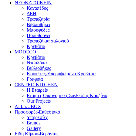
ΝΕΟΚΑΤΟΙΚΕΙΝ
Καναπέδες
ΔΕΗ
Τραπεζαρία
Βιβλιοθήκες
Μπουφέδες
Πολυθρόνες
Τραπεζάκια σαλονιού
Κρεβάτια
MODECO
Κρεβάτια
Ντουλάπα
Βιβλιοθήκες
Κουκέτες-Υπερυψωμένα Κρεβάτια
Γραφεία
CENTRO KITCHEN
Η Εταιρεία
Ετοιμες Οικονομικές Συνθέσεις Κουζίνας
Our Projects
Airbn…BOX
Προσφορές-Εκθεσιακά
Υπηρεσίες
Brands
Gallery
Είδη Κήπου-Βεράντας