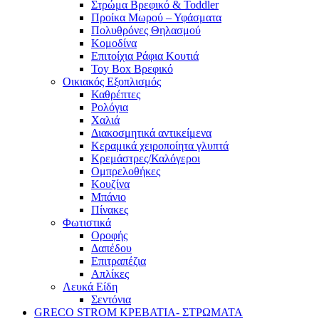
Στρώμα Βρεφικό & Toddler
Προίκα Μωρού – Υφάσματα
Πολυθρόνες Θηλασμού
Κομοδίνα
Επιτοίχια Ράφια Κουτιά
Toy Box Βρεφικό
Οικιακός Εξοπλισμός
Καθρέπτες
Ρολόγια
Χαλιά
Διακοσμητικά αντικείμενα
Κεραμικά χειροποίητα γλυπτά
Κρεμάστρες/Καλόγεροι
Ομπρελοθήκες
Κουζίνα
Μπάνιο
Πίνακες
Φωτιστικά
Οροφής
Δαπέδου
Επιτραπέζια
Απλίκες
Λευκά Είδη
Σεντόνια
GRECO STROM ΚΡΕΒΑΤΙΑ- ΣΤΡΩΜΑΤΑ