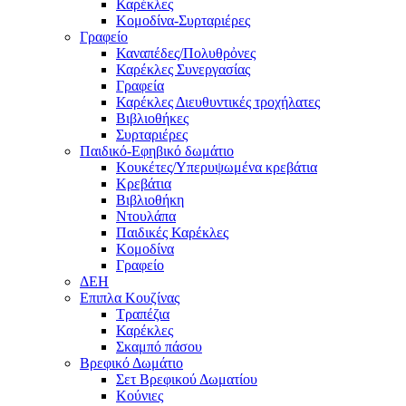
Καρέκλες
Κομοδίνα-Συρταριέρες
Γραφείο
Καναπέδες/Πολυθρὀνες
Καρέκλες Συνεργασίας
Γραφεία
Καρέκλες Διευθυντικές τροχήλατες
Βιβλιοθήκες
Συρταριέρες
Παιδικό-Εφηβικό δωμάτιο
Κουκέτες/Υπερυψωμένα κρεβάτια
Κρεβάτια
Βιβλιοθήκη
Ντουλάπα
Παιδικές Καρέκλες
Κομοδίνα
Γραφείο
ΔΕΗ
Επιπλα Κουζίνας
Τραπέζια
Καρέκλες
Σκαμπό πάσου
Βρεφικό Δωμάτιο
Σετ Βρεφικού Δωματίου
Κούνιες