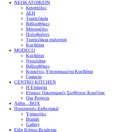
ΝΕΟΚΑΤΟΙΚΕΙΝ
Καναπέδες
ΔΕΗ
Τραπεζαρία
Βιβλιοθήκες
Μπουφέδες
Πολυθρόνες
Τραπεζάκια σαλονιού
Κρεβάτια
MODECO
Κρεβάτια
Ντουλάπα
Βιβλιοθήκες
Κουκέτες-Υπερυψωμένα Κρεβάτια
Γραφεία
CENTRO KITCHEN
Η Εταιρεία
Ετοιμες Οικονομικές Συνθέσεις Κουζίνας
Our Projects
Airbn…BOX
Προσφορές-Εκθεσιακά
Υπηρεσίες
Brands
Gallery
Είδη Κήπου-Βεράντας