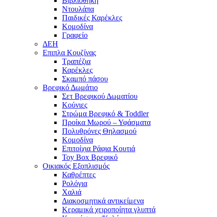
Βιβλιοθήκη
Ντουλάπα
Παιδικές Καρέκλες
Κομοδίνα
Γραφείο
ΔΕΗ
Επιπλα Κουζίνας
Τραπέζια
Καρέκλες
Σκαμπό πάσου
Βρεφικό Δωμάτιο
Σετ Βρεφικού Δωματίου
Κούνιες
Στρώμα Βρεφικό & Toddler
Προίκα Μωρού – Υφάσματα
Πολυθρόνες Θηλασμού
Κομοδίνα
Επιτοίχια Ράφια Κουτιά
Toy Box Βρεφικό
Οικιακός Εξοπλισμός
Καθρέπτες
Ρολόγια
Χαλιά
Διακοσμητικά αντικείμενα
Κεραμικά χειροποίητα γλυπτά