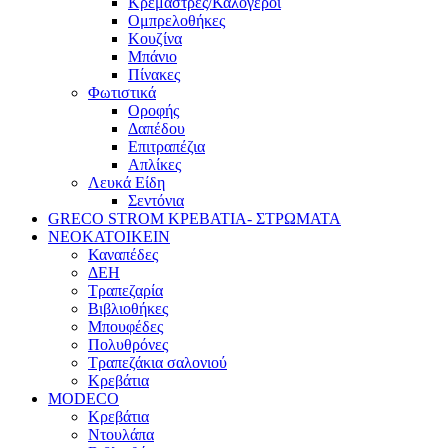
Κρεμάστρες/Καλόγεροι
Ομπρελοθήκες
Κουζίνα
Μπάνιο
Πίνακες
Φωτιστικά
Οροφής
Δαπέδου
Επιτραπέζια
Απλίκες
Λευκά Είδη
Σεντόνια
GRECO STROM ΚΡΕΒΑΤΙΑ- ΣΤΡΩΜΑΤΑ
ΝΕΟΚΑΤΟΙΚΕΙΝ
Καναπέδες
ΔΕΗ
Τραπεζαρία
Βιβλιοθήκες
Μπουφέδες
Πολυθρόνες
Τραπεζάκια σαλονιού
Κρεβάτια
MODECO
Κρεβάτια
Ντουλάπα