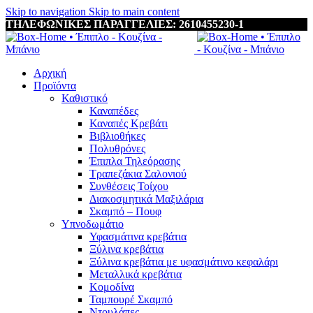
Skip to navigation
Skip to main content
ΤΗΛΕΦΩΝΙΚΕΣ ΠΑΡΑΓΓΕΛΙΕΣ: 2610455230-1
Αρχική
Προϊόντα
Καθιστικό
Καναπέδες
Καναπές Κρεβάτι
Βιβλιοθήκες
Πολυθρόνες
Έπιπλα Τηλεόρασης
Τραπεζάκια Σαλονιού
Συνθέσεις Τοίχου
Διακοσμητικά Μαξιλάρια
Σκαμπό – Πουφ
Υπνοδωμάτιο
Υφασμάτινα κρεβάτια
Ξύλινα κρεβάτια
Ξύλινα κρεβάτια με υφασμάτινο κεφαλάρι
Mεταλλικά κρεβάτια
Κομοδίνα
Ταμπουρέ Σκαμπό
Ντουλάπες