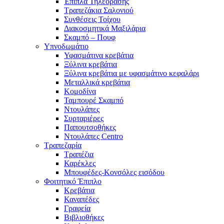
Έπιπλα Τηλεόρασης
Τραπεζάκια Σαλονιού
Συνθέσεις Τοίχου
Διακοσμητικά Μαξιλάρια
Σκαμπό – Πουφ
Υπνοδωμάτιο
Υφασμάτινα κρεβάτια
Ξύλινα κρεβάτια
Ξύλινα κρεβάτια με υφασμάτινο κεφαλάρι
Mεταλλικά κρεβάτια
Κομοδίνα
Ταμπουρέ Σκαμπό
Ντουλάπες
Συρταριέρες
Παπουτσοθήκες
Ντουλάπες Centro
Τραπεζαρία
Τραπέζια
Καρέκλες
Μπουφέδες-Κονσόλες εισόδου
Φοιτητικό Έπιπλο
Κρεβάτια
Καναπέδες
Γραφεία
Βιβλιοθήκες