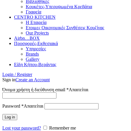
Βιβλιοθήκες
Κουκέτες-Υπερυψωμένα Κρεβάτια
Γραφεία
CENTRO KITCHEN
Η Εταιρεία
Ετοιμες Οικονομικές Συνθέσεις Κουζίνας
Our Projects
Airbn…BOX
Προσφορές-Εκθεσιακά
Υπηρεσίες
Brands
Gallery
Είδη Κήπου-Βεράντας
Login / Register
Sign in
Create an Account
Όνομα χρήστη ή διεύθυνση email
*
Απαιτείται
Password
*
Απαιτείται
Log in
Lost your password?
Remember me