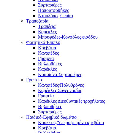
Συρταριέρες
Παπουτσοθήκες
Ντουλάπες Centro
Τραπεζαρία
Τραπέζια
Καρέκλες
Μπουφέδες-Κονσόλες εισόδου
Φοιτητικό Έπιπλο
Κρεβάτια
Καναπέδες
Γραφεία
Βιβλιοθήκες
Καρέκλες
Κομοδίνα-Συρταριέρες
Γραφείο
Καναπέδες/Πολυθρὀνες
Καρέκλες Συνεργασίας
Γραφεία
Καρέκλες Διευθυντικές τροχήλατες
Βιβλιοθήκες
Συρταριέρες
Παιδικό-Εφηβικό δωμάτιο
Κουκέτες/Υπερυψωμένα κρεβάτια
Κρεβάτια