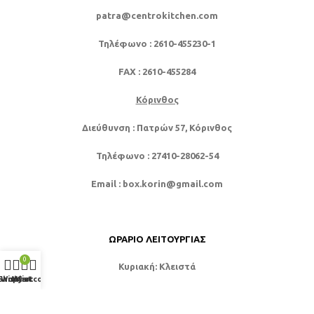
patra@centrokitchen.com
Τηλέφωνο
: 2610-455230-1
FAX
: 2610-455284
Κόρινθος
Διεύθυνση
: Πατρών 57, Κόρινθος
Τηλέφωνο
: 27410-28062-54
Email
: box.korin@gmail.com
ΩΡΆΡΙΟ ΛΕΙΤΟΥΡΓΊΑΣ
0
Κυριακή: Κλειστά
Shop
Wishlist
My account
Cart
Δευτέρα: 9:00 – 17:00