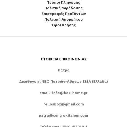
Τρόποι Πληρωμής
Πολιτική παράδοσης
Επιστροφές Προϊόντων
Πολιτική Απορρήτου
Όροι Χρήσης
ΣΤΟΙΧΕΊΑ ΕΠΙΚΟΙΝΩΝΊΑΣ
Πάτρα
Διεύθυνση
: NEO Πατρών-Αθηνών 135Α (Ελλάδα)
email
: info@box-home.gr
rellosbox@gmail.com
patra@centrokitchen.com
Τηλέφωνο
: 2610-455230-1