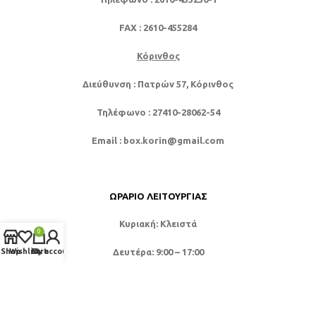
FAX
: 2610-455284
Κόρινθος
Διεύθυνση
: Πατρών 57, Κόρινθος
Τηλέφωνο
: 27410-28062-54
Email
: box.korin@gmail.com
ΩΡΆΡΙΟ ΛΕΙΤΟΥΡΓΊΑΣ
Κυριακή: Κλειστά
0
Δευτέρα: 9:00 – 17:00
Shop
Wishlist
Cart
My account
Τρίτη: 9:00 – 21:00
Τετάρτη: 9:00 – 17:00