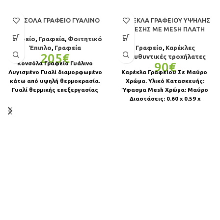
ΚΟΝΣΌΛΑ ΓΡΑΦΕΊΟ ΓΥΆΛΙΝΟ
ΚΑΡΈΚΛΑ ΓΡΑΦΕΊΟΥ ΥΨΗΛΉΣ
ΆΝΕΣΗΣ ΜΕ MESH ΠΛΆΤΗ
Γραφείο
,
Γραφεία
,
Φοιτητικό
Έπιπλο
,
Γραφεία
Γραφείο
,
Καρέκλες
205
€
Διευθυντικές τροχήλατες
Κονσόλα Γραφείο Γυάλινο
90
€
Λυγισμένο Γυαλί διαμορφωμένο
Καρέκλα Γραφείου Σε Μαύρο
κάτω από υψηλή θερμοκρασία.
Χρώμα. Υλικό Κατασκευής:
Γυαλί θερμικής επεξεργασίας
Ύφασμα Mesh Χρώμα: Μαύρο
που αυξάνει την αντοχή σε
Διαστάσεις: 0.60 x 0.59 x
σύγκριση με
1.02/1.10 cm