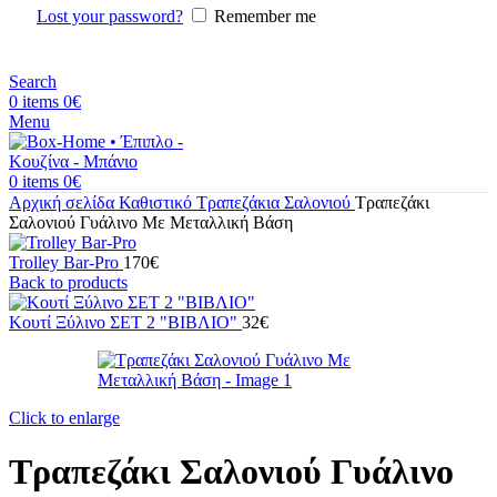
Lost your password?
Remember me
Search
0
items
0
€
Menu
0
items
0
€
Αρχική σελίδα
Καθιστικό
Τραπεζάκια Σαλονιού
Τραπεζάκι
Σαλονιού Γυάλινο Με Μεταλλική Βάση
Trolley Bar-Pro
170
€
Back to products
Κουτί Ξύλινο ΣΕΤ 2 "ΒΙΒΛΙΟ"
32
€
Click to enlarge
Τραπεζάκι Σαλονιού Γυάλινο