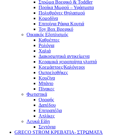
Στρώμα Βρεφικό & Toddler
Προίκα Μωρού – Υφάσματα
Πολυθρόνες Θηλασμού
Κομοδίνα
Επιτοίχια Ράφια Κουτιά
Toy Box Βρεφικό
Οικιακός Εξοπλισμός
Καθρέπτες
Ρολόγια
Χαλιά
Διακοσμητικά αντικείμενα
Κεραμικά χειροποίητα γλυπτά
Κρεμάστρες/Καλόγεροι
Ομπρελοθήκες
Κουζίνα
Μπάνιο
Πίνακες
Φωτιστικά
Οροφής
Δαπέδου
Επιτραπέζια
Απλίκες
Λευκά Είδη
Σεντόνια
GRECO STROM ΚΡΕΒΑΤΙΑ- ΣΤΡΩΜΑΤΑ