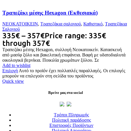
Τραπεζάκι μέσης Hexagon (Εκθεσιακά)
ΝΕΟΚΑΤΟΙΚΕΙΝ
,
Τραπεζάκια σαλονιού
,
Καθιστικό
,
Τραπεζάκια
Σαλονιού
335
€
–
357
€
Price range: 335€
through 357€
Τραπεζάκι μέσης Hexagon, συλλογή Νεοκατοικείν. Κατασκευή
από μασίφ ξύλο και βακελιτική επιφάνεια. Βαφή με υδατοδιαλυτά
οικολογικά βερνίκια. Ποικιλία χρωμάτων ξύλου. Σε
Add to wishlist
Επιλογή
Αυτό το προϊόν έχει πολλαπλές παραλλαγές. Οι επιλογές
μπορούν να επιλεγούν στη σελίδα του προϊόντος
Quick view
Βρείτε μας στα social
Τρόποι Πληρωμής
Πολιτική παράδοσης
Επιστροφές Προϊόντων
Πολιτική Απορρήτου