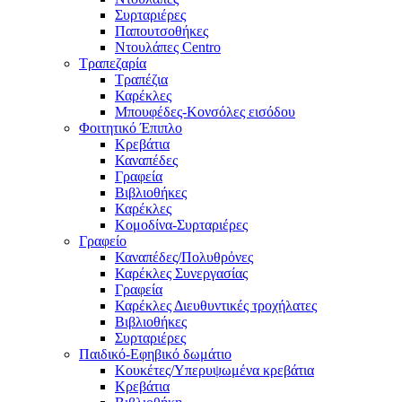
Συρταριέρες
Παπουτσοθήκες
Ντουλάπες Centro
Τραπεζαρία
Τραπέζια
Καρέκλες
Μπουφέδες-Κονσόλες εισόδου
Φοιτητικό Έπιπλο
Κρεβάτια
Καναπέδες
Γραφεία
Βιβλιοθήκες
Καρέκλες
Κομοδίνα-Συρταριέρες
Γραφείο
Καναπέδες/Πολυθρὀνες
Καρέκλες Συνεργασίας
Γραφεία
Καρέκλες Διευθυντικές τροχήλατες
Βιβλιοθήκες
Συρταριέρες
Παιδικό-Εφηβικό δωμάτιο
Κουκέτες/Υπερυψωμένα κρεβάτια
Κρεβάτια