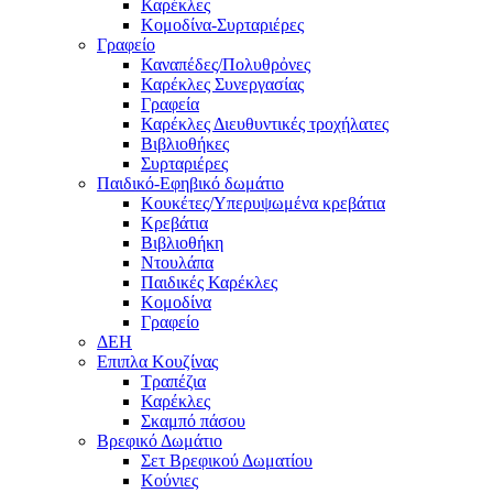
Καρέκλες
Κομοδίνα-Συρταριέρες
Γραφείο
Καναπέδες/Πολυθρὀνες
Καρέκλες Συνεργασίας
Γραφεία
Καρέκλες Διευθυντικές τροχήλατες
Βιβλιοθήκες
Συρταριέρες
Παιδικό-Εφηβικό δωμάτιο
Κουκέτες/Υπερυψωμένα κρεβάτια
Κρεβάτια
Βιβλιοθήκη
Ντουλάπα
Παιδικές Καρέκλες
Κομοδίνα
Γραφείο
ΔΕΗ
Επιπλα Κουζίνας
Τραπέζια
Καρέκλες
Σκαμπό πάσου
Βρεφικό Δωμάτιο
Σετ Βρεφικού Δωματίου
Κούνιες