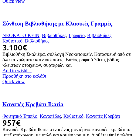
Quick view
Σύνθεση Βιβλιοθήκης με Κλασικές Γραμμές
ΝΕΟΚΑΤΟΙΚΕΙΝ
,
Βιβλιοθήκες
,
Γραφείο
,
Βιβλιοθήκες
,
Καθιστικό
,
Βιβλιοθήκες
3.100
€
Βιβλιοθήκη Σκαλιέρα, συλλογή Νεοκατοικείν. Κατασκευή από σε
όλα τα χρώματα και διαστάσεις. Βάθος ραφιού 30cm, βάθος
κλειστών στοιχείων, συρταριών και
Add to wishlist
Προσθήκη στο καλάθι
Quick view
Καναπές Κρεβάτι Ikaria
Φοιτητικό Έπιπλο
,
Καναπέδες
,
Καθιστικό
,
Καναπές Κρεβάτι
957
€
Καναπές Κρεβάτι Ikaria .είναι ένας μοντέρνος καναπές–κρεβάτι σε
μπεζ απόχρωση, με απλή και κομψή γραμμή. Διαθέτει ψηλή πλάτη