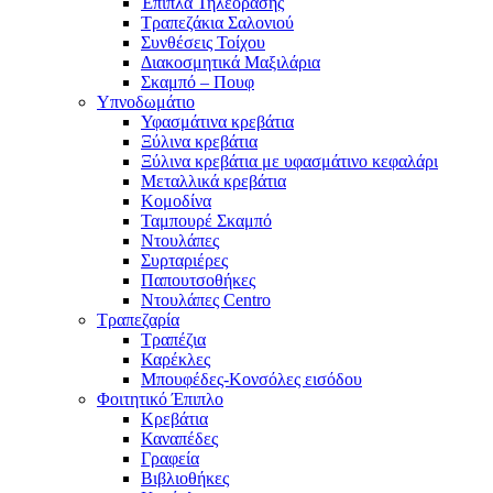
Έπιπλα Τηλεόρασης
Τραπεζάκια Σαλονιού
Συνθέσεις Τοίχου
Διακοσμητικά Μαξιλάρια
Σκαμπό – Πουφ
Υπνοδωμάτιο
Υφασμάτινα κρεβάτια
Ξύλινα κρεβάτια
Ξύλινα κρεβάτια με υφασμάτινο κεφαλάρι
Mεταλλικά κρεβάτια
Κομοδίνα
Ταμπουρέ Σκαμπό
Ντουλάπες
Συρταριέρες
Παπουτσοθήκες
Ντουλάπες Centro
Τραπεζαρία
Τραπέζια
Καρέκλες
Μπουφέδες-Κονσόλες εισόδου
Φοιτητικό Έπιπλο
Κρεβάτια
Καναπέδες
Γραφεία
Βιβλιοθήκες