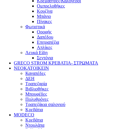
Κρεμάστρες/Καλόγεροι
Ομπρελοθήκες
Κουζίνα
Μπάνιο
Πίνακες
Φωτιστικά
Οροφής
Δαπέδου
Επιτραπέζια
Απλίκες
Λευκά Είδη
Σεντόνια
GRECO STROM ΚΡΕΒΑΤΙΑ- ΣΤΡΩΜΑΤΑ
ΝΕΟΚΑΤΟΙΚΕΙΝ
Καναπέδες
ΔΕΗ
Τραπεζαρία
Βιβλιοθήκες
Μπουφέδες
Πολυθρόνες
Τραπεζάκια σαλονιού
Κρεβάτια
MODECO
Κρεβάτια
Ντουλάπα