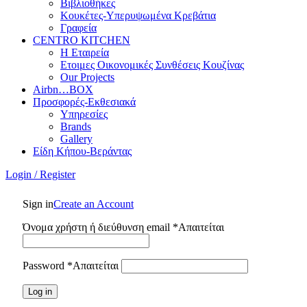
Βιβλιοθήκες
Κουκέτες-Υπερυψωμένα Κρεβάτια
Γραφεία
CENTRO KITCHEN
Η Εταιρεία
Ετοιμες Οικονομικές Συνθέσεις Κουζίνας
Our Projects
Airbn…BOX
Προσφορές-Εκθεσιακά
Υπηρεσίες
Brands
Gallery
Είδη Κήπου-Βεράντας
Login / Register
Sign in
Create an Account
Όνομα χρήστη ή διεύθυνση email
*
Απαιτείται
Password
*
Απαιτείται
Log in