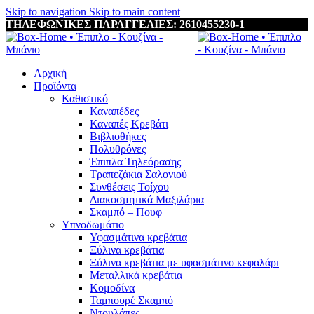
Skip to navigation
Skip to main content
ΤΗΛΕΦΩΝΙΚΕΣ ΠΑΡΑΓΓΕΛΙΕΣ: 2610455230-1
Αρχική
Προϊόντα
Καθιστικό
Καναπέδες
Καναπές Κρεβάτι
Βιβλιοθήκες
Πολυθρόνες
Έπιπλα Τηλεόρασης
Τραπεζάκια Σαλονιού
Συνθέσεις Τοίχου
Διακοσμητικά Μαξιλάρια
Σκαμπό – Πουφ
Υπνοδωμάτιο
Υφασμάτινα κρεβάτια
Ξύλινα κρεβάτια
Ξύλινα κρεβάτια με υφασμάτινο κεφαλάρι
Mεταλλικά κρεβάτια
Κομοδίνα
Ταμπουρέ Σκαμπό
Ντουλάπες