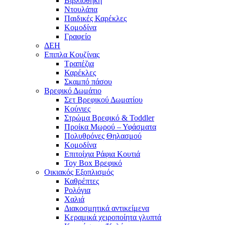
Βιβλιοθήκη
Ντουλάπα
Παιδικές Καρέκλες
Κομοδίνα
Γραφείο
ΔΕΗ
Επιπλα Κουζίνας
Τραπέζια
Καρέκλες
Σκαμπό πάσου
Βρεφικό Δωμάτιο
Σετ Βρεφικού Δωματίου
Κούνιες
Στρώμα Βρεφικό & Toddler
Προίκα Μωρού – Υφάσματα
Πολυθρόνες Θηλασμού
Κομοδίνα
Επιτοίχια Ράφια Κουτιά
Toy Box Βρεφικό
Οικιακός Εξοπλισμός
Καθρέπτες
Ρολόγια
Χαλιά
Διακοσμητικά αντικείμενα
Κεραμικά χειροποίητα γλυπτά