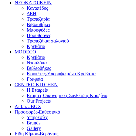
ΝΕΟΚΑΤΟΙΚΕΙΝ
Καναπέδες
ΔΕΗ
Τραπεζαρία
Βιβλιοθήκες
Μπουφέδες
Πολυθρόνες
Τραπεζάκια σαλονιού
Κρεβάτια
MODECO
Κρεβάτια
Ντουλάπα
Βιβλιοθήκες
Κουκέτες-Υπερυψωμένα Κρεβάτια
Γραφεία
CENTRO KITCHEN
Η Εταιρεία
Ετοιμες Οικονομικές Συνθέσεις Κουζίνας
Our Projects
Airbn…BOX
Προσφορές-Εκθεσιακά
Υπηρεσίες
Brands
Gallery
Είδη Κήπου-Βεράντας