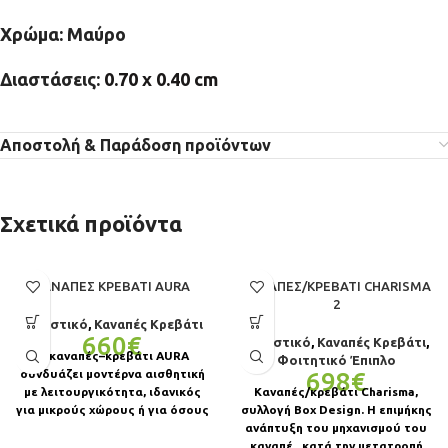
Χρώμα:
Μαύρο
Διαστάσεις:
0.70 x 0.40 cm
Αποστολή & Παράδοση προϊόντων
Σχετικά προϊόντα
ΚΑΝΑΠΈΣ ΚΡΕΒΆΤΙ AURA
ΚΑΝΑΠΈΣ/ΚΡΕΒΆΤΙ CHARISMA
2
Καθιστικό
,
Καναπές Κρεβάτι
660
€
Καθιστικό
,
Καναπές Κρεβάτι
,
Ο καναπές–κρεβάτι AURA
Φοιτητικό Έπιπλο
συνδυάζει μοντέρνα αισθητική
698
€
με λειτουργικότητα, ιδανικός
Καναπές/κρεβάτι Charisma,
για μικρούς χώρους ή για όσους
συλλογή Box Design. Η επιμήκης
θέλουν μια κομψή και πρακτική
ανάπτυξη του μηχανισμού του
καναπέ, κατά την μετατροπή