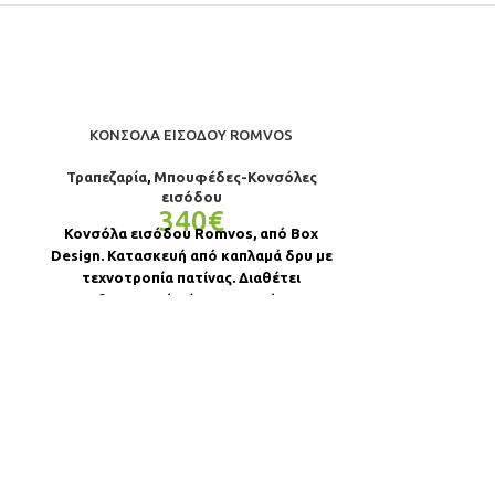
ΚΟΝΣΌΛΑ ΕΙΣΌΔΟΥ ROMVOS
Τραπεζαρία
,
Μπουφέδες-Κονσόλες
εισόδου
340
€
Κονσόλα εισόδου Romvos, από Box
Design. Κατασκευή από καπλαμά δρυ με
τεχνοτροπία πατίνας. Διαθέτει
αποθηκευτικό χώρο. Δυνατότητα
επιλογής χρώματος βαφής
ΚΡΕΒΆΤΙ
Υπνοδωμάτι