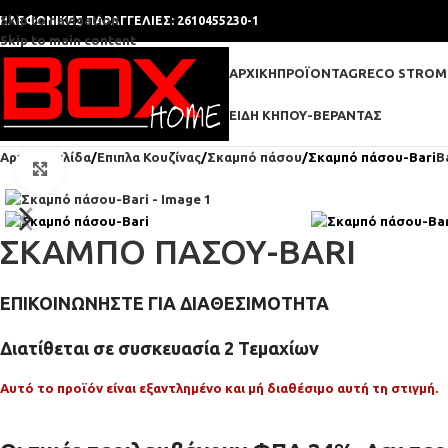
Skip to navigation
ΗΛΕΦΩΝΙΚΕΣ ΠΑΡΑΓΓΕΛΙΕΣ: 2610455230-1
Skip to main content
ΑΡΧΙΚΉ
ΠΡΟΪΌΝΤΑ
GRECO STROM
ΕΊΔΗ ΚΉΠΟΥ-ΒΕΡΆΝΤΑΣ
Αρχική σελίδα
Επιπλα Κουζίνας
Σκαμπό πάσου
Σκαμπό πάσου-Bari
B
Click to enlarge
ΣΚΑΜΠΌ ΠΆΣΟΥ-BARI
ΕΠΙΚΟΙΝΩΝΗΣΤΕ ΓΙΑ ΔΙΑΘΕΣΙΜΟΤΗΤΑ
Διατίθεται σε συσκευασία
2
Τεμαχίων
Αυτό το προϊόν είναι εξαντλημένο και μή διαθέσιμο αυτή τη στιγμή.