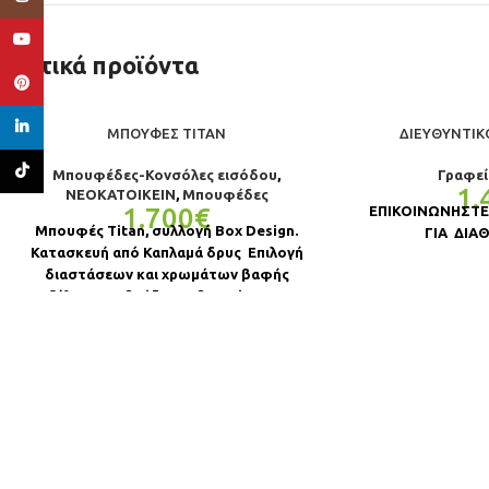
YouTube
Σχετικά προϊόντα
Pinterest
linkedin
ΜΠΟΥΦΈΣ TITAN
ΔΙΕΥΘΥΝΤΙΚ
TikTok
Μπουφέδες-Κονσόλες εισόδου
,
Γραφεί
1.
ΝΕΟΚΑΤΟΙΚΕΙΝ
,
Μπουφέδες
1.700
€
ΕΠΙΚΟΙΝΩΝΗΣΤΕ
Μπουφές Titan, συλλογή Box Design.
ΓΙΑ ΔΙΑ
Κατασκευή από Καπλαμά δρυς Επιλογή
διαστάσεων και χρωμάτων βαφής
ξύλου. Συνδυάζεται ιδανικά με το
τραπέζι