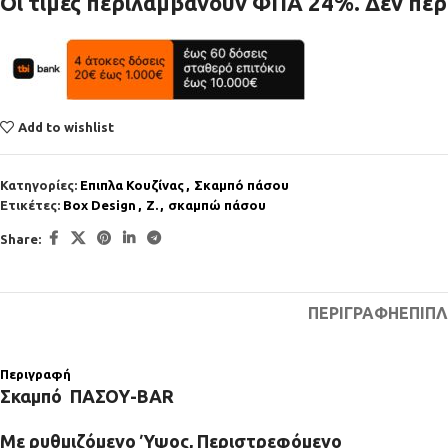
Οι τιμές περιλαμβάνουν ΦΠΑ 24%. Δεν πε
Add to wishlist
Κατηγορίες:
Επιπλα Κουζίνας
,
Σκαμπό πάσου
Ετικέτες:
Box Design
,
Z.
,
σκαμπώ πάσου
Share:
ΠΕΡΙΓΡΑΦΉ
ΕΠΙΠ
Περιγραφή
Σκαμπό ΠΑΣΟΥ-BAR
Με ρυθμιζόμενο Ύψος, Περιστρεφόμενο