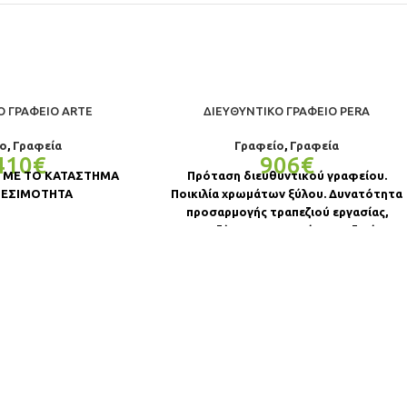
Ό ΓΡΑΦΕΊΟ ARTE
ΔΙΕΥΘΥΝΤΙΚΌ ΓΡΑΦΕΊΟ PERA
ο
,
Γραφεία
Γραφείο
,
Γραφεία
410
€
906
€
 ΜΕ ΤΟ ΚΑΤΑΣΤΗΜΑ
Πρόταση διευθυντικού γραφείου.
ΘΕΣΙΜΟΤΗΤΑ
Ποικιλία χρωμάτων ξύλου. Δυνατότητα
προσαρμογής τραπεζιού εργασίας,
εταζέρας και μικρού τραπεζιού.
Διαστάσεις: 2.25 x 1.65 x 0.75