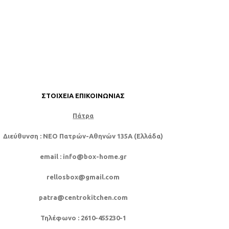
ΣΤΟΙΧΕΊΑ ΕΠΙΚΟΙΝΩΝΊΑΣ
Πάτρα
Διεύθυνση
: NEO Πατρών-Αθηνών 135Α (Ελλάδα)
email
: info@box-home.gr
rellosbox@gmail.com
patra@centrokitchen.com
Τηλέφωνο
: 2610-455230-1