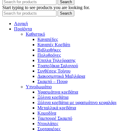
Search
Start typing to see products you are looking for.
Search
Αρχική
Προϊόντα
Καθιστικό
Καναπέδες
Καναπές Κρεβάτι
Βιβλιοθήκες
Πολυθρόνες
Έπιπλα Τηλεόρασης
Τραπεζάκια Σαλονιού
Συνθέσεις Τοίχου
Διακοσμητικά Μαξιλάρια
Σκαμπό – Πουφ
Υπνοδωμάτιο
Υφασμάτινα κρεβάτια
Ξύλινα κρεβάτια
Ξύλινα κρεβάτια με υφασμάτινο κεφαλάρι
Mεταλλικά κρεβάτια
Κομοδίνα
Ταμπουρέ Σκαμπό
Ντουλάπες
Συρταριέρες