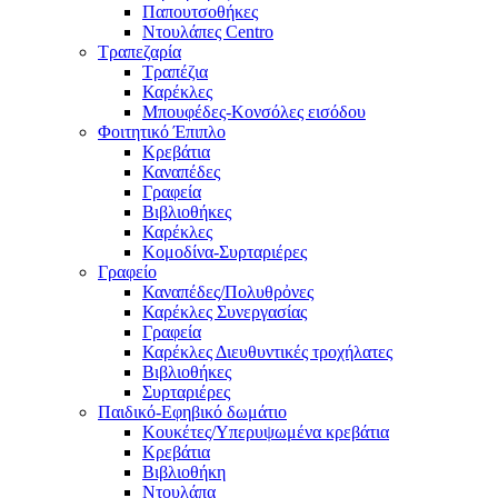
Παπουτσοθήκες
Ντουλάπες Centro
Τραπεζαρία
Τραπέζια
Καρέκλες
Μπουφέδες-Κονσόλες εισόδου
Φοιτητικό Έπιπλο
Κρεβάτια
Καναπέδες
Γραφεία
Βιβλιοθήκες
Καρέκλες
Κομοδίνα-Συρταριέρες
Γραφείο
Καναπέδες/Πολυθρὀνες
Καρέκλες Συνεργασίας
Γραφεία
Καρέκλες Διευθυντικές τροχήλατες
Βιβλιοθήκες
Συρταριέρες
Παιδικό-Εφηβικό δωμάτιο
Κουκέτες/Υπερυψωμένα κρεβάτια
Κρεβάτια
Βιβλιοθήκη
Ντουλάπα