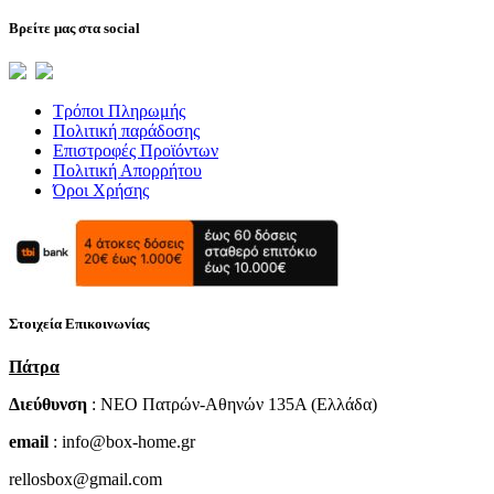
επιλογές
μπορούν
Βρείτε μας στα social
να
επιλεγούν
στη
σελίδα
Τρόποι Πληρωμής
του
Πολιτική παράδοσης
προϊόντος
Επιστροφές Προϊόντων
Πολιτική Απορρήτου
Όροι Χρήσης
Στοιχεία Επικοινωνίας
Πάτρα
Διεύθυνση
: NEO Πατρών-Αθηνών 135Α (Ελλάδα)
email
: info@box-home.gr
rellosbox@gmail.com