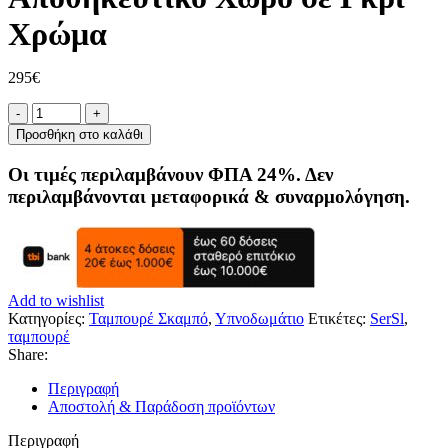
Χρώμα
295
€
Σκαμπό
Ταμπουρέ
Προσθήκη στο καλάθι
με
Αποθηκευτικό
Οι τιμές περιλαμβάνουν ΦΠΑ 24%. Δεν
Χώρο
περιλαμβάνονται μεταφορικά & συναρμολόγηση.
σε
Γκρί
Χρώμα
ποσότητα
Add to wishlist
Κατηγορίες:
Ταμπουρέ Σκαμπό
,
Υπνοδωμάτιο
Ετικέτες:
SerSl
,
ταμπουρέ
Share:
Περιγραφή
Αποστολή & Παράδοση προϊόντων
Περιγραφή