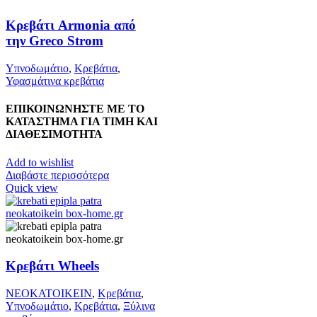
πολλαπλές
παραλλαγές.
Κρεβάτι Armonia από
Οι
την Greco Strom
επιλογές
μπορούν
Υπνοδωμάτιο
,
Κρεβάτια
,
να
Υφασμάτινα κρεβάτια
επιλεγούν
στη
ΕΠΙΚΟΙΝΩΝΗΣΤΕ ΜΕ ΤΟ
σελίδα
ΚΑΤΑΣΤΗΜΑ ΓΙΑ ΤΙΜΗ ΚΑΙ
του
ΔΙΑΘΕΣΙΜΟΤΗΤΑ
προϊόντος
Add to wishlist
Διαβάστε περισσότερα
Quick view
Κρεβάτι Wheels
ΝΕΟΚΑΤΟΙΚΕΙΝ
,
Κρεβάτια
,
Υπνοδωμάτιο
,
Κρεβάτια
,
Ξύλινα