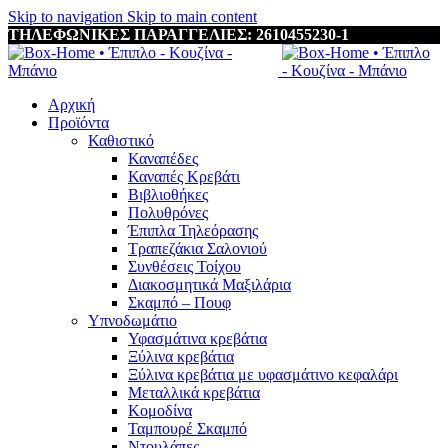
Skip to navigation
Skip to main content
ΤΗΛΕΦΩΝΙΚΕΣ ΠΑΡΑΓΓΕΛΙΕΣ: 2610455230-1
Αρχική
Προϊόντα
Καθιστικό
Καναπέδες
Καναπές Κρεβάτι
Βιβλιοθήκες
Πολυθρόνες
Έπιπλα Τηλεόρασης
Τραπεζάκια Σαλονιού
Συνθέσεις Τοίχου
Διακοσμητικά Μαξιλάρια
Σκαμπό – Πουφ
Υπνοδωμάτιο
Υφασμάτινα κρεβάτια
Ξύλινα κρεβάτια
Ξύλινα κρεβάτια με υφασμάτινο κεφαλάρι
Mεταλλικά κρεβάτια
Κομοδίνα
Ταμπουρέ Σκαμπό
Ντουλάπες