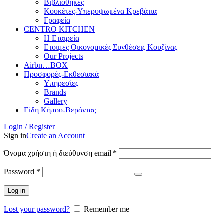
Βιβλιοθήκες
Κουκέτες-Υπερυψωμένα Κρεβάτια
Γραφεία
CENTRO KITCHEN
Η Εταιρεία
Ετοιμες Οικονομικές Συνθέσεις Κουζίνας
Our Projects
Airbn…BOX
Προσφορές-Εκθεσιακά
Υπηρεσίες
Brands
Gallery
Είδη Κήπου-Βεράντας
Login / Register
Sign in
Create an Account
Απαιτείται
Όνομα χρήστη ή διεύθυνση email
*
Απαιτείται
Password
*
Log in
Lost your password?
Remember me