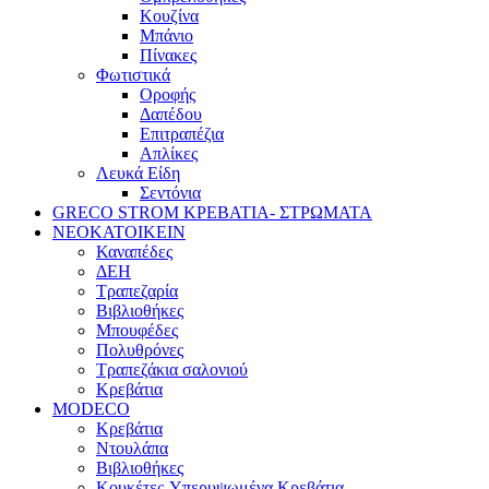
Κουζίνα
Μπάνιο
Πίνακες
Φωτιστικά
Οροφής
Δαπέδου
Επιτραπέζια
Απλίκες
Λευκά Είδη
Σεντόνια
GRECO STROM ΚΡΕΒΑΤΙΑ- ΣΤΡΩΜΑΤΑ
ΝΕΟΚΑΤΟΙΚΕΙΝ
Καναπέδες
ΔΕΗ
Τραπεζαρία
Βιβλιοθήκες
Μπουφέδες
Πολυθρόνες
Τραπεζάκια σαλονιού
Κρεβάτια
MODECO
Κρεβάτια
Ντουλάπα
Βιβλιοθήκες
Κουκέτες-Υπερυψωμένα Κρεβάτια