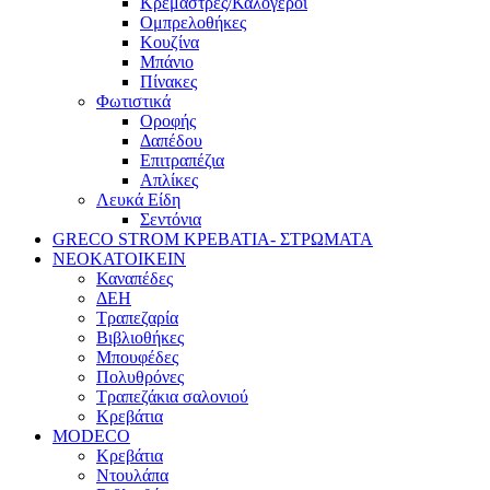
Κρεμάστρες/Καλόγεροι
Ομπρελοθήκες
Κουζίνα
Μπάνιο
Πίνακες
Φωτιστικά
Οροφής
Δαπέδου
Επιτραπέζια
Απλίκες
Λευκά Είδη
Σεντόνια
GRECO STROM ΚΡΕΒΑΤΙΑ- ΣΤΡΩΜΑΤΑ
ΝΕΟΚΑΤΟΙΚΕΙΝ
Καναπέδες
ΔΕΗ
Τραπεζαρία
Βιβλιοθήκες
Μπουφέδες
Πολυθρόνες
Τραπεζάκια σαλονιού
Κρεβάτια
MODECO
Κρεβάτια
Ντουλάπα