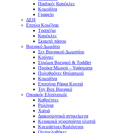
Παιδικές Καρέκλες
Κομοδίνα
Γραφείο
ΔΕΗ
Επιπλα Κουζίνας
Τραπέζια
Καρέκλες
Σκαμπό πάσου
Βρεφικό Δωμάτιο
Σετ Βρεφικού Δωματίου
Κούνιες
Στρώμα Βρεφικό & Toddler
Προίκα Μωρού – Υφάσματα
Πολυθρόνες Θηλασμού
Κομοδίνα
Επιτοίχια Ράφια Κουτιά
Toy Box Βρεφικό
Οικιακός Εξοπλισμός
Καθρέπτες
Ρολόγια
Χαλιά
Διακοσμητικά αντικείμενα
Κεραμικά χειροποίητα γλυπτά
Κρεμάστρες/Καλόγεροι
Ομπρελοθήκες