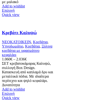
με μαλακό
Add to wishlist
Αυτό
Επιλογή
το
Quick view
προϊόν
έχει
πολλαπλές
παραλλαγές.
Κρεβάτι Καλυψώ
Οι
επιλογές
ΝΕΟΚΑΤΟΙΚΕΙΝ
,
Κρεβάτια
,
μπορούν
Υπνοδωμάτιο
,
Κρεβάτια
,
Ξύλινα
να
κρεβάτια με υφασμάτινο
επιλεγούν
κεφαλάρι
στη
Price
1.060
€
–
2.036
€
σελίδα
range:
ΣΕΤ κρεβατοκάμαρας Καλυψώ,
του
1.060€
συλλογή Box Design.
προϊόντος
through
Κατασκευή από καπλαμά δρυ και
2.036€
μεταλλικά πόδια. Με ιδιαίτερα
περίτεχνο και ψηλό κεφαλάρι.
Δυνατότητα
Add to wishlist
Αυτό
Επιλογή
το
Quick view
προϊόν
έχει