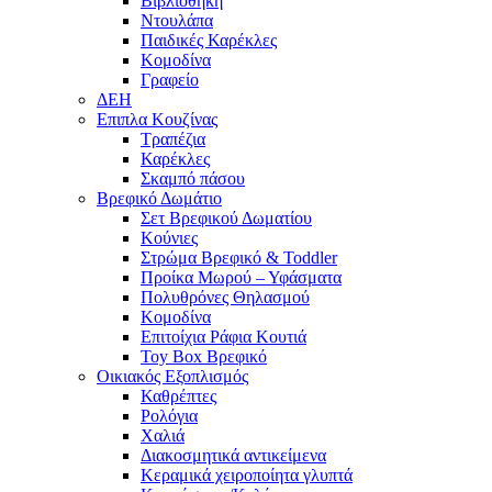
Βιβλιοθήκη
Ντουλάπα
Παιδικές Καρέκλες
Κομοδίνα
Γραφείο
ΔΕΗ
Επιπλα Κουζίνας
Τραπέζια
Καρέκλες
Σκαμπό πάσου
Βρεφικό Δωμάτιο
Σετ Βρεφικού Δωματίου
Κούνιες
Στρώμα Βρεφικό & Toddler
Προίκα Μωρού – Υφάσματα
Πολυθρόνες Θηλασμού
Κομοδίνα
Επιτοίχια Ράφια Κουτιά
Toy Box Βρεφικό
Οικιακός Εξοπλισμός
Καθρέπτες
Ρολόγια
Χαλιά
Διακοσμητικά αντικείμενα
Κεραμικά χειροποίητα γλυπτά