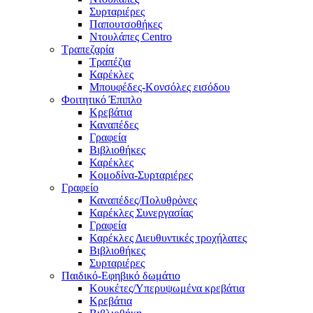
Συρταριέρες
Παπουτσοθήκες
Ντουλάπες Centro
Τραπεζαρία
Τραπέζια
Καρέκλες
Μπουφέδες-Κονσόλες εισόδου
Φοιτητικό Έπιπλο
Κρεβάτια
Καναπέδες
Γραφεία
Βιβλιοθήκες
Καρέκλες
Κομοδίνα-Συρταριέρες
Γραφείο
Καναπέδες/Πολυθρὀνες
Καρέκλες Συνεργασίας
Γραφεία
Καρέκλες Διευθυντικές τροχήλατες
Βιβλιοθήκες
Συρταριέρες
Παιδικό-Εφηβικό δωμάτιο
Κουκέτες/Υπερυψωμένα κρεβάτια
Κρεβάτια