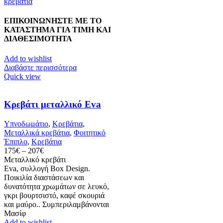
κρεβάτια
ΕΠΙΚΟΙΝΩΝΗΣΤΕ ΜΕ ΤΟ
ΚΑΤΑΣΤΗΜΑ ΓΙΑ ΤΙΜΗ ΚΑΙ
ΔΙΑΘΕΣΙΜΟΤΗΤΑ
Add to wishlist
Διαβάστε περισσότερα
Quick view
Κρεβάτι μεταλλικό Eva
Υπνοδωμάτιο
,
Κρεβάτια
,
Mεταλλικά κρεβάτια
,
Φοιτητικό
Έπιπλο
,
Κρεβάτια
Price
175
€
–
207
€
range:
Μεταλλικό κρεβάτι
175€
Eva, συλλογή Box Design.
through
Ποικιλία διαστάσεων και
207€
δυνατότητα χρωμάτων σε λευκὀ,
γκρι βουρτσιστό, καφέ σκουριά
και μαύρο.. Συμπεριλαμβάνονται
Μασίφ
Add to wishlist