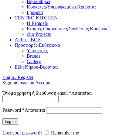
Βιβλιοθήκες
Κουκέτες-Υπερυψωμένα Κρεβάτια
Γραφεία
CENTRO KITCHEN
Η Εταιρεία
Ετοιμες Οικονομικές Συνθέσεις Κουζίνας
Our Projects
Airbn…BOX
Προσφορές-Εκθεσιακά
Υπηρεσίες
Brands
Gallery
Είδη Κήπου-Βεράντας
Login / Register
Sign in
Create an Account
Όνομα χρήστη ή διεύθυνση email
*
Απαιτείται
Password
*
Απαιτείται
Log in
Lost your password?
Remember me