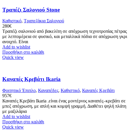
Τραπέζι Σαλονιού Stone
Καθιστικό
,
Τραπεζάκια Σαλονιού
280
€
Τραπέζι σαλονιού από βακελίτη σε απόχρωση τεχνοτροπίας πέτρας
με λεπτομέρεια σε φυσικό, και μεταλλικά πόδια σε απόχρωση γκρι
ανοιχτό. Είναι
Add to wishlist
Προσθήκη στο καλάθι
Quick view
Καναπές Κρεβάτι Ikaria
Φοιτητικό Έπιπλο
,
Καναπέδες
,
Καθιστικό
,
Καναπές Κρεβάτι
957
€
Καναπές Κρεβάτι Ikaria .είναι ένας μοντέρνος καναπές–κρεβάτι σε
μπεζ απόχρωση, με απλή και κομψή γραμμή. Διαθέτει ψηλή πλάτη
με μαξιλάρια
Add to wishlist
Προσθήκη στο καλάθι
Quick view