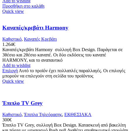
Add to wishlist
Προσθήκη στο καλάθι
Quick view
Καναπές/κρεβάτι Harmony
Καθιστικό
,
Καναπές Κρεβάτι
1.264
€
Καναπές/κρεβάτι Harmony συλλογή Box Design. Παράγεται σε
3θέσιο και 2θέσιο καναπέ. Οι δύο εκδόσεις του καναπέ
HARMONY, και το αναπαυτικό
Add to wishlist
Επιλογή
Αυτό το προϊόν έχει πολλαπλές παραλλαγές. Οι επιλογές
μπορούν να επιλεγούν στη σελίδα του προϊόντος
Quick view
Έπιπλο TV Grey
Καθιστικό
,
Έπιπλα Τηλεόρασης
,
ΕΚΘΕΣΙΑΚΑ
300
€
Έπιπλο TV Grey, συλλογή Box Design. Κατασκευή από βακελίτη
και πόρτα με μηχανισμό Push pull Διαθέτει αποθηκευτικό ντουλάπι