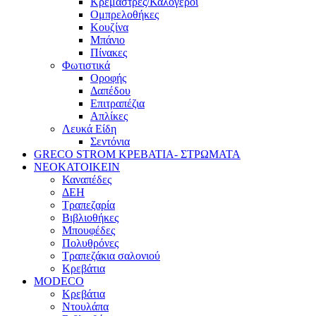
Κρεμάστρες/Καλόγεροι
Ομπρελοθήκες
Κουζίνα
Μπάνιο
Πίνακες
Φωτιστικά
Οροφής
Δαπέδου
Επιτραπέζια
Απλίκες
Λευκά Είδη
Σεντόνια
GRECO STROM ΚΡΕΒΑΤΙΑ- ΣΤΡΩΜΑΤΑ
ΝΕΟΚΑΤΟΙΚΕΙΝ
Καναπέδες
ΔΕΗ
Τραπεζαρία
Βιβλιοθήκες
Μπουφέδες
Πολυθρόνες
Τραπεζάκια σαλονιού
Κρεβάτια
MODECO
Κρεβάτια
Ντουλάπα