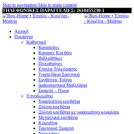
Skip to navigation
Skip to main content
ΤΗΛΕΦΩΝΙΚΕΣ ΠΑΡΑΓΓΕΛΙΕΣ: 2610455230-1
Αρχική
Προϊόντα
Καθιστικό
Καναπέδες
Καναπές Κρεβάτι
Βιβλιοθήκες
Πολυθρόνες
Έπιπλα Τηλεόρασης
Τραπεζάκια Σαλονιού
Συνθέσεις Τοίχου
Διακοσμητικά Μαξιλάρια
Σκαμπό – Πουφ
Υπνοδωμάτιο
Υφασμάτινα κρεβάτια
Ξύλινα κρεβάτια
Ξύλινα κρεβάτια με υφασμάτινο κεφαλάρι
Mεταλλικά κρεβάτια
Κομοδίνα
Ταμπουρέ Σκαμπό
Ντουλάπες