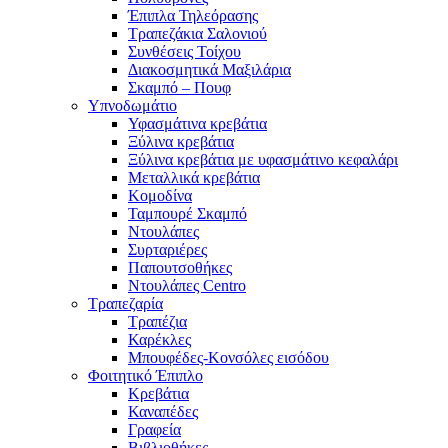
Έπιπλα Τηλεόρασης
Τραπεζάκια Σαλονιού
Συνθέσεις Τοίχου
Διακοσμητικά Μαξιλάρια
Σκαμπό – Πουφ
Υπνοδωμάτιο
Υφασμάτινα κρεβάτια
Ξύλινα κρεβάτια
Ξύλινα κρεβάτια με υφασμάτινο κεφαλάρι
Mεταλλικά κρεβάτια
Κομοδίνα
Ταμπουρέ Σκαμπό
Ντουλάπες
Συρταριέρες
Παπουτσοθήκες
Ντουλάπες Centro
Τραπεζαρία
Τραπέζια
Καρέκλες
Μπουφέδες-Κονσόλες εισόδου
Φοιτητικό Έπιπλο
Κρεβάτια
Καναπέδες
Γραφεία
Βιβλιοθήκες