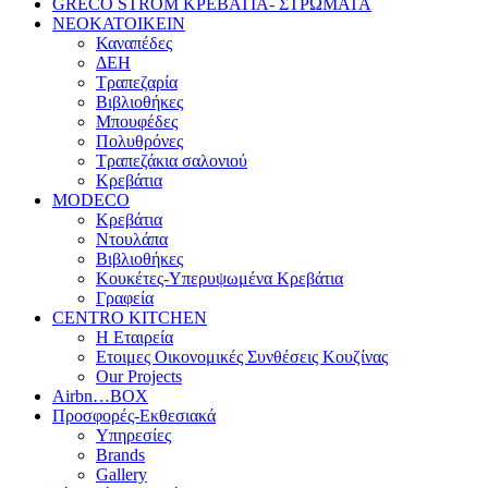
GRECO STROM ΚΡΕΒΑΤΙΑ- ΣΤΡΩΜΑΤΑ
ΝΕΟΚΑΤΟΙΚΕΙΝ
Καναπέδες
ΔΕΗ
Τραπεζαρία
Βιβλιοθήκες
Μπουφέδες
Πολυθρόνες
Τραπεζάκια σαλονιού
Κρεβάτια
MODECO
Κρεβάτια
Ντουλάπα
Βιβλιοθήκες
Κουκέτες-Υπερυψωμένα Κρεβάτια
Γραφεία
CENTRO KITCHEN
Η Εταιρεία
Ετοιμες Οικονομικές Συνθέσεις Κουζίνας
Our Projects
Airbn…BOX
Προσφορές-Εκθεσιακά
Υπηρεσίες
Brands
Gallery