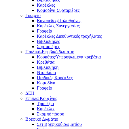
Καρέκλες
Κομοδίνα-Συρταριέρες
Γραφείο
Καναπέδες/Πολυθρὀνες
Καρέκλες Συνεργασίας
Γραφεία
Καρέκλες Διευθυντικές τροχήλατες
Βιβλιοθήκες
Συρταριέρες
Παιδικό-Εφηβικό δωμάτιο
Κουκέτες/Υπερυψωμένα κρεβάτια
Κρεβάτια
Βιβλιοθήκη
Ντουλάπα
Παιδικές Καρέκλες
Κομοδίνα
Γραφείο
ΔΕΗ
Επιπλα Κουζίνας
Τραπέζια
Καρέκλες
Σκαμπό πάσου
Βρεφικό Δωμάτιο
Σετ Βρεφικού Δωματίου