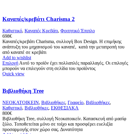
Καναπές/κρεβάτι Charisma 2
Καθιστικό
,
Καναπές Κρεβάτι
,
Φοιτητικό Έπιπλο
698
€
Καναπές/κρεβάτι Charisma, συλλογή Box Design. Η επιμήκης
ανάπτυξη του μηχανισμού του καναπέ, κατά την μετατροπή του
από καναπέ σε κρεβάτι
Add to wishlist
Επιλογή
Αυτό το προϊόν έχει πολλαπλές παραλλαγές. Οι επιλογές
μπορούν να επιλεγούν στη σελίδα του προϊόντος
Quick view
Βιβλιοθήκη Tree
ΝΕΟΚΑΤΟΙΚΕΙΝ
,
Βιβλιοθήκες
,
Γραφείο
,
Βιβλιοθήκες
,
Καθιστικό
,
Βιβλιοθήκες
,
ΕΚΘΕΣΙΑΚΑ
800
€
Βιβλιοθήκη Tree, συλλογή Νεοκατοικείν. Κατασκευή από μασίφ
ξύλο. Τοποθετείται μόνο σε τοίχο και προσφέρει ευελιξία
προσαρμογής στον χώρο σας. Δυνατότητα