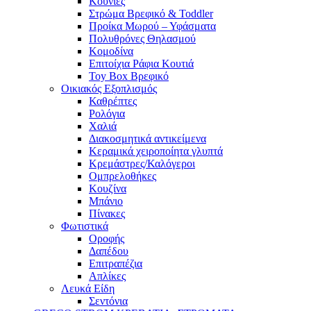
Κούνιες
Στρώμα Βρεφικό & Toddler
Προίκα Μωρού – Υφάσματα
Πολυθρόνες Θηλασμού
Κομοδίνα
Επιτοίχια Ράφια Κουτιά
Toy Box Βρεφικό
Οικιακός Εξοπλισμός
Καθρέπτες
Ρολόγια
Χαλιά
Διακοσμητικά αντικείμενα
Κεραμικά χειροποίητα γλυπτά
Κρεμάστρες/Καλόγεροι
Ομπρελοθήκες
Κουζίνα
Μπάνιο
Πίνακες
Φωτιστικά
Οροφής
Δαπέδου
Επιτραπέζια
Απλίκες
Λευκά Είδη
Σεντόνια