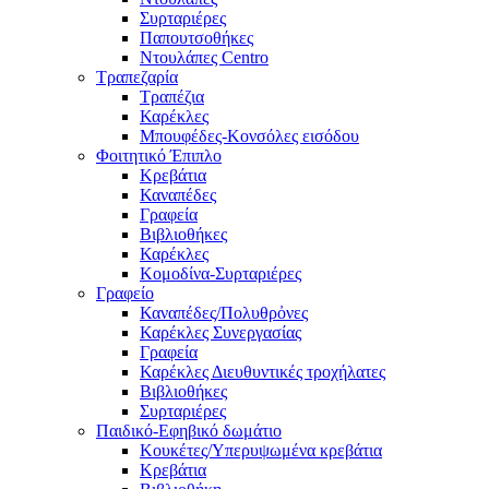
Συρταριέρες
Παπουτσοθήκες
Ντουλάπες Centro
Τραπεζαρία
Τραπέζια
Καρέκλες
Μπουφέδες-Κονσόλες εισόδου
Φοιτητικό Έπιπλο
Κρεβάτια
Καναπέδες
Γραφεία
Βιβλιοθήκες
Καρέκλες
Κομοδίνα-Συρταριέρες
Γραφείο
Καναπέδες/Πολυθρὀνες
Καρέκλες Συνεργασίας
Γραφεία
Καρέκλες Διευθυντικές τροχήλατες
Βιβλιοθήκες
Συρταριέρες
Παιδικό-Εφηβικό δωμάτιο
Κουκέτες/Υπερυψωμένα κρεβάτια
Κρεβάτια