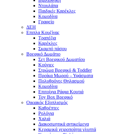
Βιβλιοθήκη
Ντουλάπα
Παιδικές Καρέκλες
Κομοδίνα
Γραφείο
ΔΕΗ
Επιπλα Κουζίνας
Τραπέζια
Καρέκλες
Σκαμπό πάσου
Βρεφικό Δωμάτιο
Σετ Βρεφικού Δωματίου
Κούνιες
Στρώμα Βρεφικό & Toddler
Προίκα Μωρού – Υφάσματα
Πολυθρόνες Θηλασμού
Κομοδίνα
Επιτοίχια Ράφια Κουτιά
Toy Box Βρεφικό
Οικιακός Εξοπλισμός
Καθρέπτες
Ρολόγια
Χαλιά
Διακοσμητικά αντικείμενα
Κεραμικά χειροποίητα γλυπτά