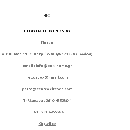
ΣΤΟΙΧΕΊΑ ΕΠΙΚΟΙΝΩΝΊΑΣ
Πάτρα
Διεύθυνση
: NEO Πατρών-Αθηνών 135Α (Ελλάδα)
email
: info@box-home.gr
rellosbox@gmail.com
patra@centrokitchen.com
Τηλέφωνο
: 2610-455230-1
FAX
: 2610-455284
Κόρινθος