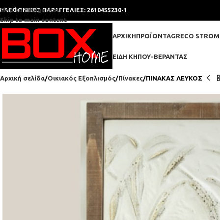
Skip to navigation
ΗΛΕΦΩΝΙΚΕΣ ΠΑΡΑΓΓΕΛΙΕΣ: 2610455230-1
Skip to main content
ΑΡΧΙΚΉ
ΠΡΟΪΌΝΤΑ
GRECO STROM
ΕΊΔΗ ΚΉΠΟΥ-ΒΕΡΆΝΤΑΣ
Αρχική σελίδα
Οικιακός Εξοπλισμός
Πίνακες
ΠΙΝΑΚΑΣ ΛΕΥΚΟΣ