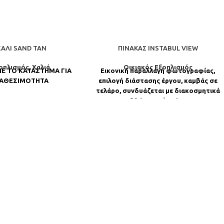
ΑΛΊ SAND TAN
ΠΊΝΑΚΑΣ INSTABUL VIEW
ξοπλισμός
,
Χαλιά
Οικιακός Εξοπλισμός
Ε ΤΟ ΚΑΤΑΣΤΗΜΑ ΓΙΑ
Εικονική παραλλαγή φωτογραφίας,
ΔΙΑΘΕΣΙΜΟΤΗΤΑ
επιλογή διάστασης έργου, καμβάς σε
τελάρο, συνδυάζεται με διακοσμητικά
μαξιλάρια απὀ Loloom.