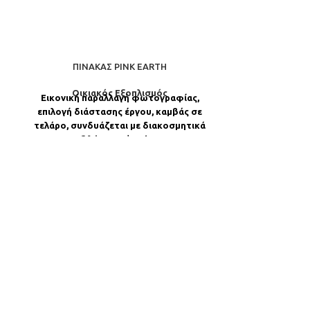
ΠΊΝΑΚΑΣ PINK EARTH
Οικιακός Εξοπλισμός
Εικονική παραλλαγή φωτογραφίας,
επιλογή διάστασης έργου, καμβάς σε
τελάρο, συνδυάζεται με διακοσμητικά
μαξιλάρια απὀ Loloom.
ΠΊΝΑ
Οικια
Εικονική πα
επιλογή διάσ