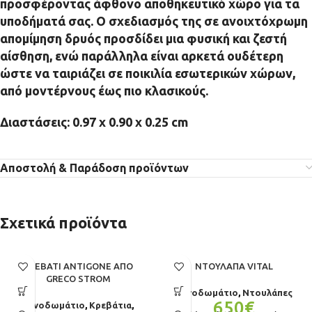
προσφέροντας άφθονο αποθηκευτικό χώρο για τα
υποδήματά σας. Ο σχεδιασμός της σε ανοιχτόχρωμη
απομίμηση δρυός προσδίδει μια φυσική και ζεστή
αίσθηση, ενώ παράλληλα είναι αρκετά ουδέτερη
ώστε να ταιριάζει σε ποικιλία εσωτερικών χώρων,
από μοντέρνους έως πιο κλασικούς.
Διαστάσεις: 0.97 χ 0.90 χ 0.25 cm
Αποστολή & Παράδοση προϊόντων
Σχετικά προϊόντα
ΚΡΕΒΆΤΙ ANTIGONE ΑΠΌ
ΝΤΟΥΛΆΠΑ VITAL
GRECO STROM
Υπνοδωμάτιο
,
Ντουλάπες
650
€
Υπνοδωμάτιο
,
Κρεβάτια
,