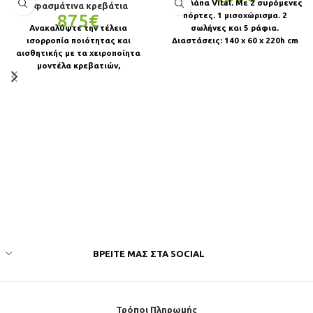
Ντουλάπα Vital. Με 2 συρόμενες
Υφασμάτινα κρεβάτια
875
€
πόρτες. 1 μισοχώρισμα. 2
Ανακαλύψτε την τέλεια
σωλήνες και 5 ράφια.
ισορροπία ποιότητας και
Διαστάσεις: 140 x 60 x 220h cm
αισθητικής με τα χειροποίητα
μοντέλα κρεβατιών,
κατασκευασμένα από μασίφ
ξύλο ελάτης Κατασκευή από
μασίφ
ΒΡΕΊΤΕ ΜΑΣ ΣΤΑ SOCIAL
Τρόποι Πληρωμής