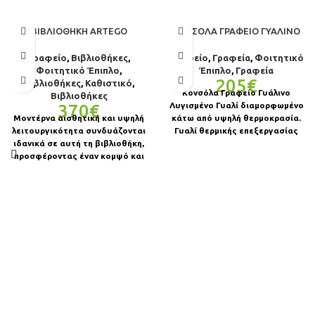
ΒΙΒΛΙΟΘΉΚΗ ARTEGO
ΚΟΝΣΌΛΑ ΓΡΑΦΕΊΟ ΓΥΆΛΙΝΟ
Γραφείο
,
Βιβλιοθήκες
,
Γραφείο
,
Γραφεία
,
Φοιτητικό
Φοιτητικό Έπιπλο
,
Έπιπλο
,
Γραφεία
205
€
Βιβλιοθήκες
,
Καθιστικό
,
Κονσόλα Γραφείο Γυάλινο
Βιβλιοθήκες
370
€
Λυγισμένο Γυαλί διαμορφωμένο
Μοντέρνα αισθητική και υψηλή
κάτω από υψηλή θερμοκρασία.
λειτουργικότητα συνδυάζονται
Γυαλί θερμικής επεξεργασίας
ιδανικά σε αυτή τη βιβλιοθήκη,
που αυξάνει την αντοχή σε
προσφέροντας έναν κομψό και
σύγκριση με
πρακτικό τρόπο οργάνωσης του
χώρου