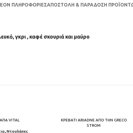
ΛΈΟΝ ΠΛΗΡΟΦΟΡΊΕΣ
ΑΠΟΣΤΟΛΉ & ΠΑΡΆΔΟΣΗ ΠΡΟΪΌΝΤ
υκὀ, γκρι , καφέ σκουριά και μαύρο
ΆΠΑ VITAL
ΚΡΕΒΆΤΙ ARIADNE ΑΠΌ ΤΗΝ GRECO
STROM
ιο
,
Ντουλάπες