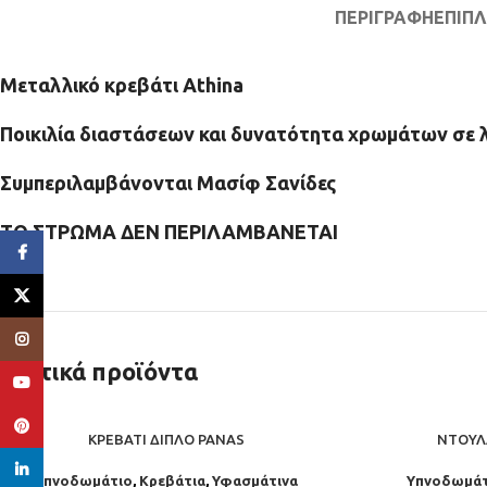
ΠΕΡΙΓΡΑΦΉ
ΕΠΙΠ
Μεταλλικό κρεβάτι Athina
Ποικιλία διαστάσεων και δυνατότητα χρωμάτων σε λε
Συμπεριλαμβάνονται Μασίφ Σανίδες
ΤΟ ΣΤΡΩΜΑ ΔΕΝ ΠΕΡΙΛΑΜΒΑΝΕΤΑΙ
Facebook
X
Instagram
Σχετικά προϊόντα
YouTube
Pinterest
ΚΡΕΒΆΤΙ ΔΙΠΛΌ PANAS
ΝΤΟΥΛ
linkedin
Υπνοδωμάτιο
,
Κρεβάτια
,
Υφασμάτινα
Υπνοδωμάτ