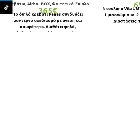
6
κρεβάτια
,
Airbn...BOX
,
Φοιτητικό Έπιπλο
TikTok
365
€
Ντουλάπα Vital. Μ
Το διπλό κρεβάτι Panas συνδυάζει
1 μισοχώρισμα. 2
μοντέρνο σχεδιασμό με άνεση και
Διαστάσεις: 1
κομψότητα. Διαθέτει ψηλό,
επενδεδυμένο κεφαλάρι σε σκούρο γκρι
ύφασμα που