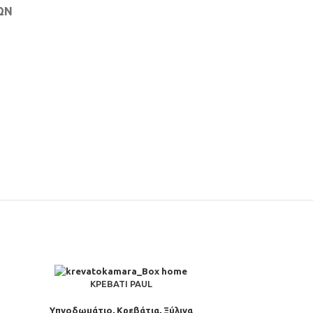
ΩΝ
ΚΡΕΒΆΤΙ PAUL
Υπνοδωμάτιο
,
Κρεβάτια
,
Ξύλινα