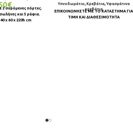
50
€
Υπνοδωμάτιο
,
Κρεβάτια
,
Υφασμάτινα
ε 2 συρόμενες πόρτες.
κρεβάτια
ΕΠΙΚΟΙΝΩΝΗΣΤΕ ΜΕ ΤΟ ΚΑΤΑΣΤΗΜΑ ΓΙ
 σωλήνες και 5 ράφια.
ΤΙΜΗ ΚΑΙ ΔΙΑΘΕΣΙΜΟΤΗΤΑ
40 x 60 x 220h cm