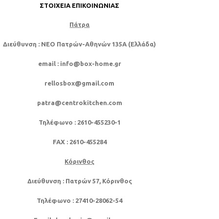
ΣΤΟΙΧΕΊΑ ΕΠΙΚΟΙΝΩΝΊΑΣ
Πάτρα
Διεύθυνση
: NEO Πατρών-Αθηνών 135Α (Ελλάδα)
email
: info@box-home.gr
rellosbox@gmail.com
patra@centrokitchen.com
Τηλέφωνο
: 2610-455230-1
FAX
: 2610-455284
Κόρινθος
Διεύθυνση
: Πατρών 57, Κόρινθος
Τηλέφωνο
: 27410-28062-54