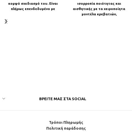
κομψό σχεδιασμό του. Είναι
ισορροπία ποιότητας και
πλήρως επενδεδυμένο με
αισθητικής με τα χειροποίητα
ύφασμα υψηλής ποιότητας σε
μοντέλα κρεβατιών,
κατασκευασμένα από μασίφ
ξύλο ελάτης Κατασκευή από
μασίφ
ΒΡΕΊΤΕ ΜΑΣ ΣΤΑ SOCIAL
Τρόποι Πληρωμής
Πολιτική παράδοσης