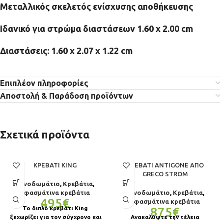
Μεταλλικός σκελετός ενίσχυσης αποθήκευσης
Ιδανικό για στρώμα διαστάσεων 1.60 x 2.00 cm
Διαστάσεις: 1.60 x 2.07 x 1.22 cm
Επιπλέον πληροφορίες
Αποστολή & Παράδοση προϊόντων
Σχετικά προϊόντα
ΚΡΕΒΆΤΙ KING
ΚΡΕΒΆΤΙ ANTIGONE ΑΠΌ
GRECO STROM
Υπνοδωμάτιο
,
Κρεβάτια
,
Υφασμάτινα κρεβάτια
Υπνοδωμάτιο
,
Κρεβάτια
,
495
€
Υφασμάτινα κρεβάτια
Το διπλό κρεβάτι King
875
€
ξεχωρίζει για τον σύγχρονο και
Ανακαλύψτε την τέλεια