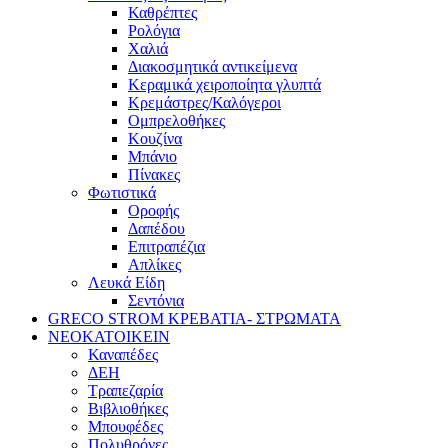
Καθρέπτες
Ρολόγια
Χαλιά
Διακοσμητικά αντικείμενα
Κεραμικά χειροποίητα γλυπτά
Κρεμάστρες/Καλόγεροι
Ομπρελοθήκες
Κουζίνα
Μπάνιο
Πίνακες
Φωτιστικά
Οροφής
Δαπέδου
Επιτραπέζια
Απλίκες
Λευκά Είδη
Σεντόνια
GRECO STROM ΚΡΕΒΑΤΙΑ- ΣΤΡΩΜΑΤΑ
ΝΕΟΚΑΤΟΙΚΕΙΝ
Καναπέδες
ΔΕΗ
Τραπεζαρία
Βιβλιοθήκες
Μπουφέδες
Πολυθρόνες