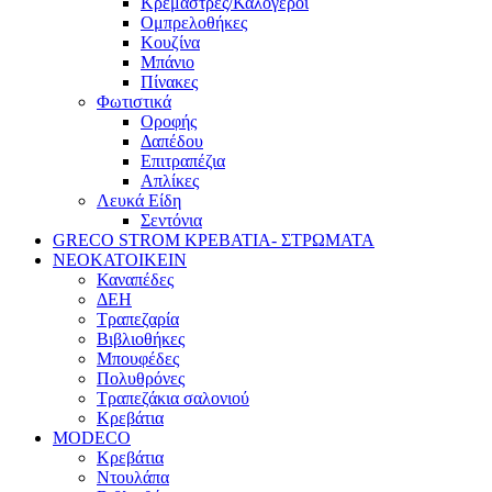
Κρεμάστρες/Καλόγεροι
Ομπρελοθήκες
Κουζίνα
Μπάνιο
Πίνακες
Φωτιστικά
Οροφής
Δαπέδου
Επιτραπέζια
Απλίκες
Λευκά Είδη
Σεντόνια
GRECO STROM ΚΡΕΒΑΤΙΑ- ΣΤΡΩΜΑΤΑ
ΝΕΟΚΑΤΟΙΚΕΙΝ
Καναπέδες
ΔΕΗ
Τραπεζαρία
Βιβλιοθήκες
Μπουφέδες
Πολυθρόνες
Τραπεζάκια σαλονιού
Κρεβάτια
MODECO
Κρεβάτια
Ντουλάπα