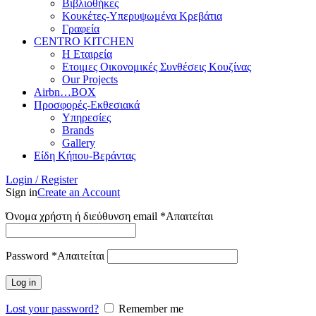
Βιβλιοθήκες
Κουκέτες-Υπερυψωμένα Κρεβάτια
Γραφεία
CENTRO KITCHEN
Η Εταιρεία
Ετοιμες Οικονομικές Συνθέσεις Κουζίνας
Our Projects
Airbn…BOX
Προσφορές-Εκθεσιακά
Υπηρεσίες
Brands
Gallery
Είδη Κήπου-Βεράντας
Login / Register
Sign in
Create an Account
Όνομα χρήστη ή διεύθυνση email
*
Απαιτείται
Password
*
Απαιτείται
Log in
Lost your password?
Remember me