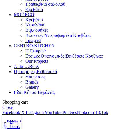
Τραπεζάκια σαλονιού
Κρεβάτια
MODECO
Κρεβάτια
Ντουλάπα
Βιβλιοθήκες
Κουκέτες-Υπερυψωμένα Κρεβάτια
Γραφεία
CENTRO KITCHEN
Η Εταιρεία
Ετοιμες Οικονομικές Συνθέσεις Κουζίνας
Our Projects
Airbn…BOX
Προσφορές-Εκθεσιακά
Υπηρεσίες
Brands
Gallery
Είδη Κήπου-Βεράντας
Shopping cart
Close
Facebook
X
Instagram
YouTube
Pinterest
linkedin
TikTok
0
Wishlist
My account
items
Shop