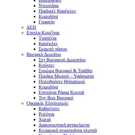
Βιβλιοθήκη
Ντουλάπα
Παιδικές Καρέκλες
Κομοδίνα
Γραφείο
ΔΕΗ
Επιπλα Κουζίνας
Τραπέζια
Καρέκλες
Σκαμπό πάσου
Βρεφικό Δωμάτιο
Σετ Βρεφικού Δωματίου
Κούνιες
Στρώμα Βρεφικό & Toddler
Προίκα Μωρού – Υφάσματα
Πολυθρόνες Θηλασμού
Κομοδίνα
Επιτοίχια Ράφια Κουτιά
Toy Box Βρεφικό
Οικιακός Εξοπλισμός
Καθρέπτες
Ρολόγια
Χαλιά
Διακοσμητικά αντικείμενα
Κεραμικά χειροποίητα γλυπτά