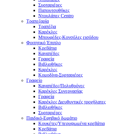
Συρταριέρες
Παπουτσοθήκες
Ντουλάπες Centro
Τραπεζαρία
Τραπέζια
Καρέκλες
Μπουφέδες-Κονσόλες εισόδου
Φοιτητικό Έπιπλο
Κρεβάτια
Καναπέδες
Γραφεία
Βιβλιοθήκες
Καρέκλες
Κομοδίνα-Συρταριέρες
Γραφείο
Καναπέδες/Πολυθρὀνες
Καρέκλες Συνεργασίας
Γραφεία
Καρέκλες Διευθυντικές τροχήλατες
Βιβλιοθήκες
Συρταριέρες
Παιδικό-Εφηβικό δωμάτιο
Κουκέτες/Υπερυψωμένα κρεβάτια
Κρεβάτια