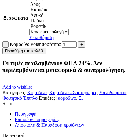
Δρύς
Καρυδιά
Λευκό
Ξ. χρώματα
Πεύκο
Ρουστίκ
Εκκαθάριση
Κομοδίνο Polar ποσότητα
Προσθήκη στο καλάθι
Οι τιμές περιλαμβάνουν ΦΠΑ 24%. Δεν
περιλαμβάνονται μεταφορικά & συναρμολόγηση.
Add to wishlist
Κατηγορίες:
Κομοδίνα
,
Κομοδίνα - Συρταριέρες
,
Υπνοδωμάτιο
,
Φοιτητικό Έπιπλο
Ετικέτες:
κομοδίνο
,
Ξ.
Share:
Περιγραφή
Επιπλέον πληροφορίες
Αποστολή & Παράδοση προϊόντων
Περιγραφή