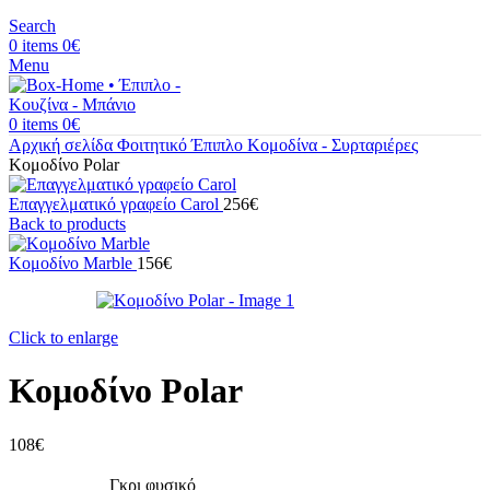
Search
0
items
0
€
Menu
0
items
0
€
Αρχική σελίδα
Φοιτητικό Έπιπλο
Κομοδίνα - Συρταριέρες
Κομοδίνο Polar
Eπαγγελματικό γραφείο Carol
256
€
Back to products
Koμοδίνο Marble
156
€
Click to enlarge
Κομοδίνο Polar
108
€
Γκρι φυσικό