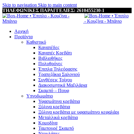
Skip to navigation
Skip to main content
ΤΗΛΕΦΩΝΙΚΕΣ ΠΑΡΑΓΓΕΛΙΕΣ: 2610455230-1
Αρχική
Προϊόντα
Καθιστικό
Καναπέδες
Καναπές Κρεβάτι
Βιβλιοθήκες
Πολυθρόνες
Έπιπλα Τηλεόρασης
Τραπεζάκια Σαλονιού
Συνθέσεις Τοίχου
Διακοσμητικά Μαξιλάρια
Σκαμπό – Πουφ
Υπνοδωμάτιο
Υφασμάτινα κρεβάτια
Ξύλινα κρεβάτια
Ξύλινα κρεβάτια με υφασμάτινο κεφαλάρι
Mεταλλικά κρεβάτια
Κομοδίνα
Ταμπουρέ Σκαμπό
Ντουλάπες