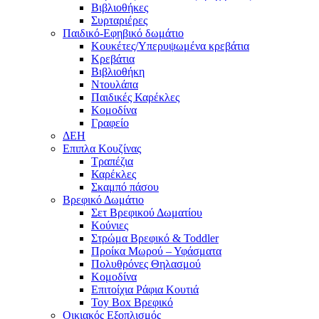
Βιβλιοθήκες
Συρταριέρες
Παιδικό-Εφηβικό δωμάτιο
Κουκέτες/Υπερυψωμένα κρεβάτια
Κρεβάτια
Βιβλιοθήκη
Ντουλάπα
Παιδικές Καρέκλες
Κομοδίνα
Γραφείο
ΔΕΗ
Επιπλα Κουζίνας
Τραπέζια
Καρέκλες
Σκαμπό πάσου
Βρεφικό Δωμάτιο
Σετ Βρεφικού Δωματίου
Κούνιες
Στρώμα Βρεφικό & Toddler
Προίκα Μωρού – Υφάσματα
Πολυθρόνες Θηλασμού
Κομοδίνα
Επιτοίχια Ράφια Κουτιά
Toy Box Βρεφικό
Οικιακός Εξοπλισμός