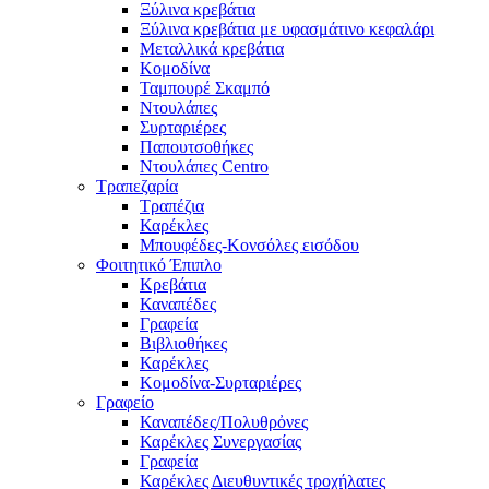
Ξύλινα κρεβάτια
Ξύλινα κρεβάτια με υφασμάτινο κεφαλάρι
Mεταλλικά κρεβάτια
Κομοδίνα
Ταμπουρέ Σκαμπό
Ντουλάπες
Συρταριέρες
Παπουτσοθήκες
Ντουλάπες Centro
Τραπεζαρία
Τραπέζια
Καρέκλες
Μπουφέδες-Κονσόλες εισόδου
Φοιτητικό Έπιπλο
Κρεβάτια
Καναπέδες
Γραφεία
Βιβλιοθήκες
Καρέκλες
Κομοδίνα-Συρταριέρες
Γραφείο
Καναπέδες/Πολυθρὀνες
Καρέκλες Συνεργασίας
Γραφεία
Καρέκλες Διευθυντικές τροχήλατες