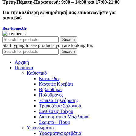
Τρίτη-Πέμπτη-Παρασκευή: 9:00 – 14:00 και 17:00-21:00
Για την καλύτερη εξυπηρέτησή σας επικοινωνήστε για
ραντεβού
Box-Home.Gr
Search
Start typing to see products you are looking for.
Search
Αρχική
Προϊόντα
Καθιστικό
Καναπέδες
Καναπές Κρεβάτι
Βιβλιοθήκες
Πολυθρόνες
Έπιπλα Τηλεόρασης
Τραπεζάκια Σαλονιού
Συνθέσεις Τοίχου
Διακοσμητικά Μαξιλάρια
Σκαμπό – Πουφ
Υπνοδωμάτιο
Υφασμάτινα κρεβάτια