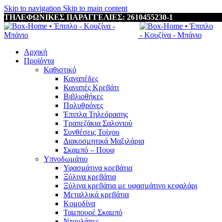
Skip to navigation
Skip to main content
ΤΗΛΕΦΩΝΙΚΕΣ ΠΑΡΑΓΓΕΛΙΕΣ: 2610455230-1
Αρχική
Προϊόντα
Καθιστικό
Καναπέδες
Καναπές Κρεβάτι
Βιβλιοθήκες
Πολυθρόνες
Έπιπλα Τηλεόρασης
Τραπεζάκια Σαλονιού
Συνθέσεις Τοίχου
Διακοσμητικά Μαξιλάρια
Σκαμπό – Πουφ
Υπνοδωμάτιο
Υφασμάτινα κρεβάτια
Ξύλινα κρεβάτια
Ξύλινα κρεβάτια με υφασμάτινο κεφαλάρι
Mεταλλικά κρεβάτια
Κομοδίνα
Ταμπουρέ Σκαμπό
Ντουλάπες