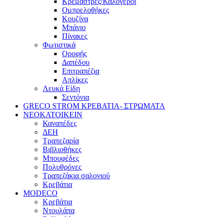
Κρεμάστρες/Καλόγεροι
Ομπρελοθήκες
Κουζίνα
Μπάνιο
Πίνακες
Φωτιστικά
Οροφής
Δαπέδου
Επιτραπέζια
Απλίκες
Λευκά Είδη
Σεντόνια
GRECO STROM ΚΡΕΒΑΤΙΑ- ΣΤΡΩΜΑΤΑ
ΝΕΟΚΑΤΟΙΚΕΙΝ
Καναπέδες
ΔΕΗ
Τραπεζαρία
Βιβλιοθήκες
Μπουφέδες
Πολυθρόνες
Τραπεζάκια σαλονιού
Κρεβάτια
MODECO
Κρεβάτια
Ντουλάπα