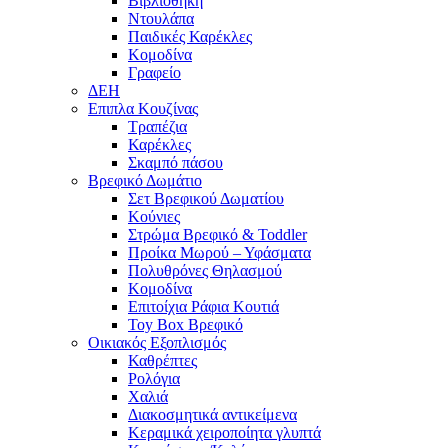
Βιβλιοθήκη
Ντουλάπα
Παιδικές Καρέκλες
Κομοδίνα
Γραφείο
ΔΕΗ
Επιπλα Κουζίνας
Τραπέζια
Καρέκλες
Σκαμπό πάσου
Βρεφικό Δωμάτιο
Σετ Βρεφικού Δωματίου
Κούνιες
Στρώμα Βρεφικό & Toddler
Προίκα Μωρού – Υφάσματα
Πολυθρόνες Θηλασμού
Κομοδίνα
Επιτοίχια Ράφια Κουτιά
Toy Box Βρεφικό
Οικιακός Εξοπλισμός
Καθρέπτες
Ρολόγια
Χαλιά
Διακοσμητικά αντικείμενα
Κεραμικά χειροποίητα γλυπτά