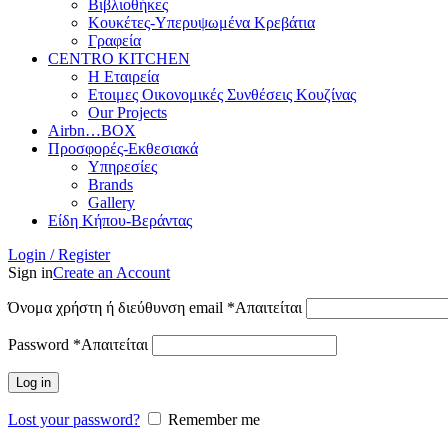
Βιβλιοθήκες
Κουκέτες-Υπερυψωμένα Κρεβάτια
Γραφεία
CENTRO KITCHEN
Η Εταιρεία
Ετοιμες Οικονομικές Συνθέσεις Κουζίνας
Our Projects
Airbn…BOX
Προσφορές-Εκθεσιακά
Υπηρεσίες
Brands
Gallery
Είδη Κήπου-Βεράντας
Login / Register
Sign in
Create an Account
Όνομα χρήστη ή διεύθυνση email
*
Απαιτείται
Password
*
Απαιτείται
Log in
Lost your password?
Remember me