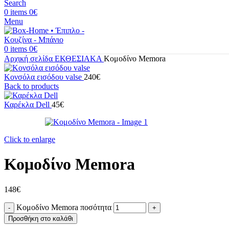
Search
0
items
0
€
Menu
0
items
0
€
Αρχική σελίδα
ΕΚΘΕΣΙΑΚΑ
Κομοδίνο Memora
Κονσόλα εισόδου valse
240
€
Back to products
Καρέκλα Dell
45
€
Click to enlarge
Κομοδίνο Memora
148
€
Κομοδίνο Memora ποσότητα
Προσθήκη στο καλάθι