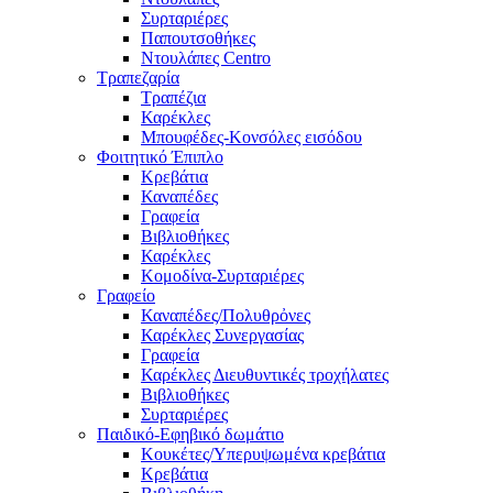
Συρταριέρες
Παπουτσοθήκες
Ντουλάπες Centro
Τραπεζαρία
Τραπέζια
Καρέκλες
Μπουφέδες-Κονσόλες εισόδου
Φοιτητικό Έπιπλο
Κρεβάτια
Καναπέδες
Γραφεία
Βιβλιοθήκες
Καρέκλες
Κομοδίνα-Συρταριέρες
Γραφείο
Καναπέδες/Πολυθρὀνες
Καρέκλες Συνεργασίας
Γραφεία
Καρέκλες Διευθυντικές τροχήλατες
Βιβλιοθήκες
Συρταριέρες
Παιδικό-Εφηβικό δωμάτιο
Κουκέτες/Υπερυψωμένα κρεβάτια
Κρεβάτια