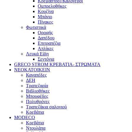
Κρεμάστρες/Καλόγεροι
Ομπρελοθήκες
Κουζίνα
Μπάνιο
Πίνακες
Φωτιστικά
Οροφής
Δαπέδου
Επιτραπέζια
Απλίκες
Λευκά Είδη
Σεντόνια
GRECO STROM ΚΡΕΒΑΤΙΑ- ΣΤΡΩΜΑΤΑ
ΝΕΟΚΑΤΟΙΚΕΙΝ
Καναπέδες
ΔΕΗ
Τραπεζαρία
Βιβλιοθήκες
Μπουφέδες
Πολυθρόνες
Τραπεζάκια σαλονιού
Κρεβάτια
MODECO
Κρεβάτια
Ντουλάπα