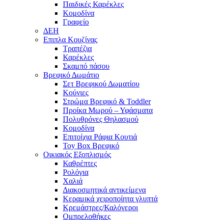
Παιδικές Καρέκλες
Κομοδίνα
Γραφείο
ΔΕΗ
Επιπλα Κουζίνας
Τραπέζια
Καρέκλες
Σκαμπό πάσου
Βρεφικό Δωμάτιο
Σετ Βρεφικού Δωματίου
Κούνιες
Στρώμα Βρεφικό & Toddler
Προίκα Μωρού – Υφάσματα
Πολυθρόνες Θηλασμού
Κομοδίνα
Επιτοίχια Ράφια Κουτιά
Toy Box Βρεφικό
Οικιακός Εξοπλισμός
Καθρέπτες
Ρολόγια
Χαλιά
Διακοσμητικά αντικείμενα
Κεραμικά χειροποίητα γλυπτά
Κρεμάστρες/Καλόγεροι
Ομπρελοθήκες