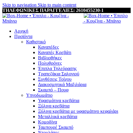
Skip to navigation
Skip to main content
ΤΗΛΕΦΩΝΙΚΕΣ ΠΑΡΑΓΓΕΛΙΕΣ: 2610455230-1
Αρχική
Προϊόντα
Καθιστικό
Καναπέδες
Καναπές Κρεβάτι
Βιβλιοθήκες
Πολυθρόνες
Έπιπλα Τηλεόρασης
Τραπεζάκια Σαλονιού
Συνθέσεις Τοίχου
Διακοσμητικά Μαξιλάρια
Σκαμπό – Πουφ
Υπνοδωμάτιο
Υφασμάτινα κρεβάτια
Ξύλινα κρεβάτια
Ξύλινα κρεβάτια με υφασμάτινο κεφαλάρι
Mεταλλικά κρεβάτια
Κομοδίνα
Ταμπουρέ Σκαμπό
Ντουλάπες