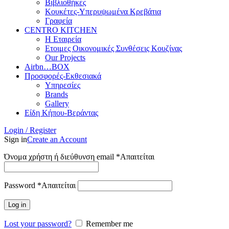
Βιβλιοθήκες
Κουκέτες-Υπερυψωμένα Κρεβάτια
Γραφεία
CENTRO KITCHEN
Η Εταιρεία
Ετοιμες Οικονομικές Συνθέσεις Κουζίνας
Our Projects
Airbn…BOX
Προσφορές-Εκθεσιακά
Υπηρεσίες
Brands
Gallery
Είδη Κήπου-Βεράντας
Login / Register
Sign in
Create an Account
Όνομα χρήστη ή διεύθυνση email
*
Απαιτείται
Password
*
Απαιτείται
Log in
Lost your password?
Remember me