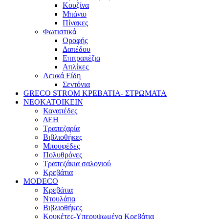
Κουζίνα
Μπάνιο
Πίνακες
Φωτιστικά
Οροφής
Δαπέδου
Επιτραπέζια
Απλίκες
Λευκά Είδη
Σεντόνια
GRECO STROM ΚΡΕΒΑΤΙΑ- ΣΤΡΩΜΑΤΑ
ΝΕΟΚΑΤΟΙΚΕΙΝ
Καναπέδες
ΔΕΗ
Τραπεζαρία
Βιβλιοθήκες
Μπουφέδες
Πολυθρόνες
Τραπεζάκια σαλονιού
Κρεβάτια
MODECO
Κρεβάτια
Ντουλάπα
Βιβλιοθήκες
Κουκέτες-Υπερυψωμένα Κρεβάτια