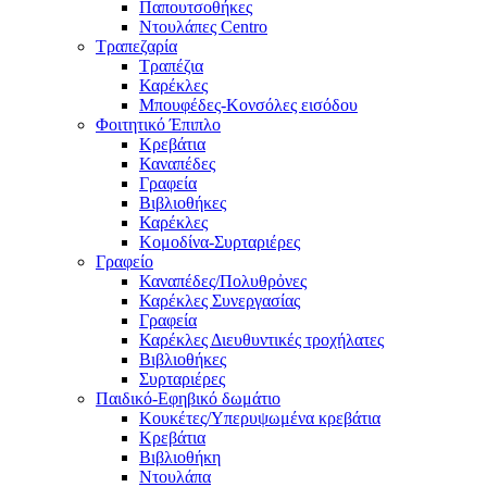
Παπουτσοθήκες
Ντουλάπες Centro
Τραπεζαρία
Τραπέζια
Καρέκλες
Μπουφέδες-Κονσόλες εισόδου
Φοιτητικό Έπιπλο
Κρεβάτια
Καναπέδες
Γραφεία
Βιβλιοθήκες
Καρέκλες
Κομοδίνα-Συρταριέρες
Γραφείο
Καναπέδες/Πολυθρὀνες
Καρέκλες Συνεργασίας
Γραφεία
Καρέκλες Διευθυντικές τροχήλατες
Βιβλιοθήκες
Συρταριέρες
Παιδικό-Εφηβικό δωμάτιο
Κουκέτες/Υπερυψωμένα κρεβάτια
Κρεβάτια
Βιβλιοθήκη
Ντουλάπα