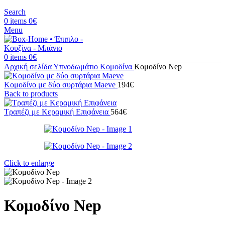
Search
0
items
0
€
Menu
0
items
0
€
Αρχική σελίδα
Υπνοδωμάτιο
Κομοδίνα
Κομοδίνο Nep
Κομοδίνο με δύο συρτάρια Maeve
194
€
Back to products
Τραπέζι με Κεραμική Επιφάνεια
564
€
Click to enlarge
Κομοδίνο Nep