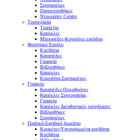
Συρταριέρες
Παπουτσοθήκες
Ντουλάπες Centro
Τραπεζαρία
Τραπέζια
Καρέκλες
Μπουφέδες-Κονσόλες εισόδου
Φοιτητικό Έπιπλο
Κρεβάτια
Καναπέδες
Γραφεία
Βιβλιοθήκες
Καρέκλες
Κομοδίνα-Συρταριέρες
Γραφείο
Καναπέδες/Πολυθρὀνες
Καρέκλες Συνεργασίας
Γραφεία
Καρέκλες Διευθυντικές τροχήλατες
Βιβλιοθήκες
Συρταριέρες
Παιδικό-Εφηβικό δωμάτιο
Κουκέτες/Υπερυψωμένα κρεβάτια
Κρεβάτια