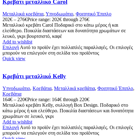
Κρεβάτι μεταλλικό Carol
Mεταλλικά κρεβάτια
,
Υπνοδωμάτιο
,
Φοιτητικό Έπιπλο
202
€
–
276
€
Price range: 202€ through 276€
Μεταλλικό κρεβάτι Carol Ποδαρικό στο κάτω μέρος ή και
ελεύθερο. Ποικιλία διαστάσεων και δυνατότητα χρωμάτων σε
λευκὀ, γκρι βουρτσιστό, καφέ
Add to wishlist
Επιλογή
Αυτό το προϊόν έχει πολλαπλές παραλλαγές. Οι επιλογές
μπορούν να επιλεγούν στη σελίδα του προϊόντος
Quick view
Κρεβάτι μεταλλικό Kelly
Υπνοδωμάτιο
,
Κρεβάτια
,
Mεταλλικά κρεβάτια
,
Φοιτητικό Έπιπλο
,
Κρεβάτια
164
€
–
220
€
Price range: 164€ through 220€
Μεταλλικό κρεβάτι Kelly, συλλογή Box Design. Ποδαρικό στο
κάτω μέρος ή και ελεύθερο. Ποικιλία διαστάσεων και δυνατότητα
χρωμάτων σε λευκὀ, γκρι
Add to wishlist
Επιλογή
Αυτό το προϊόν έχει πολλαπλές παραλλαγές. Οι επιλογές
μπορούν να επιλεγούν στη σελίδα του προϊόντος
Quick view