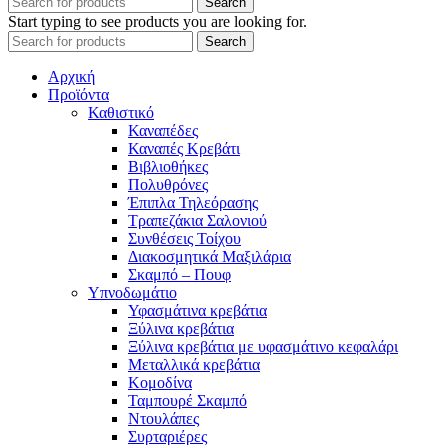
Search
Start typing to see products you are looking for.
Search
Αρχική
Προϊόντα
Καθιστικό
Καναπέδες
Καναπές Κρεβάτι
Βιβλιοθήκες
Πολυθρόνες
Έπιπλα Τηλεόρασης
Τραπεζάκια Σαλονιού
Συνθέσεις Τοίχου
Διακοσμητικά Μαξιλάρια
Σκαμπό – Πουφ
Υπνοδωμάτιο
Υφασμάτινα κρεβάτια
Ξύλινα κρεβάτια
Ξύλινα κρεβάτια με υφασμάτινο κεφαλάρι
Mεταλλικά κρεβάτια
Κομοδίνα
Ταμπουρέ Σκαμπό
Ντουλάπες
Συρταριέρες