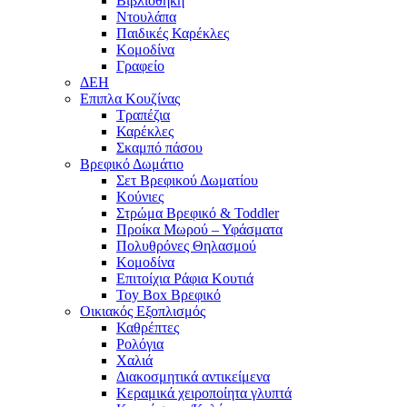
Βιβλιοθήκη
Ντουλάπα
Παιδικές Καρέκλες
Κομοδίνα
Γραφείο
ΔΕΗ
Επιπλα Κουζίνας
Τραπέζια
Καρέκλες
Σκαμπό πάσου
Βρεφικό Δωμάτιο
Σετ Βρεφικού Δωματίου
Κούνιες
Στρώμα Βρεφικό & Toddler
Προίκα Μωρού – Υφάσματα
Πολυθρόνες Θηλασμού
Κομοδίνα
Επιτοίχια Ράφια Κουτιά
Toy Box Βρεφικό
Οικιακός Εξοπλισμός
Καθρέπτες
Ρολόγια
Χαλιά
Διακοσμητικά αντικείμενα
Κεραμικά χειροποίητα γλυπτά