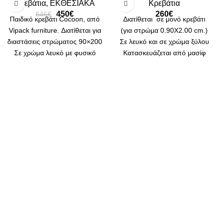
Κρεβάτια
,
ΕΚΘΕΣΙΑΚΑ
Κρεβάτια
450
€
260
€
646
€
Παιδικό κρεβάτι Cocoon, από
Διατίθεται σε μονό κρεβάτι
Vipack furniture. Διατίθεται για
(για στρώμα 0.90Χ2.00 cm.)
διαστάσεις στρώματος 90×200
Σε λευκό και σε χρώμα ξύλου
Σε χρώμα λευκό με φυσικό
Κατασκευάζεται από μασίφ
ξύλο. Δυνατότητα προσθήκης
ξύλο πεύκου Διατίθεται
συρταριού