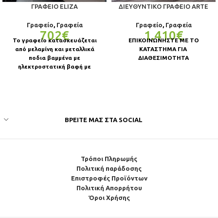
ΓΡΑΦΕΊΟ ELIZA
ΔΙΕΥΘΥΝΤΙΚΌ ΓΡΑΦΕΊΟ ARTE
Γραφείο
,
Γραφεία
Γραφείο
,
Γραφεία
702
€
1.410
€
Το γραφείο κατασκευάζεται
ΕΠΙΚΟΙΝΩΝΗΣΤΕ ΜΕ ΤΟ
από μελαμίνη και μεταλλικά
ΚΑΤΑΣΤΗΜΑ ΓΙΑ
ποδια βαμμένα με
ΔΙΑΘΕΣΙΜΟΤΗΤΑ
ηλεκτροστατική βαφή με
επιλογή χρωματος η χρωμίου. Το
γραφείο κατοπιν
ΒΡΕΊΤΕ ΜΑΣ ΣΤΑ SOCIAL
Τρόποι Πληρωμής
Πολιτική παράδοσης
Επιστροφές Προϊόντων
Πολιτική Απορρήτου
Όροι Χρήσης