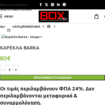
Skip to navigation
Skip to main content
MENU
Αρχική σελίδα
ΕΚΘΕΣΙΑΚΑ
Click to enlarge
ΚΑΡΈΚΛΑ BARKA
80
€
ΠΡΟΣΘΉΚΗ ΣΤΟ ΚΑΛΆΘΙ
Οι τιμές περιλαμβάνουν ΦΠΑ 24%. Δεν
περιλαμβάνονται μεταφορικά &
συναρμολόγηση.