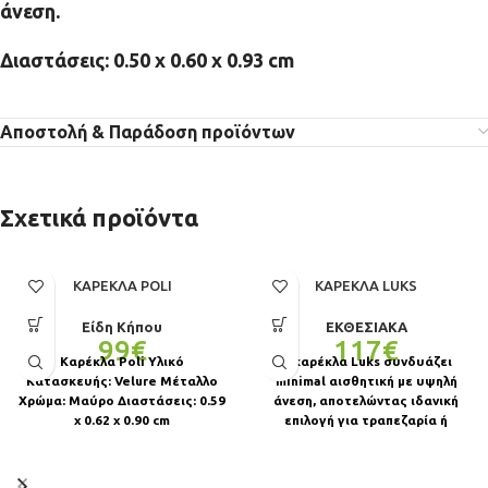
άνεση.
Διαστάσεις: 0.50 x 0.60 x 0.93 cm
Αποστολή & Παράδοση προϊόντων
Σχετικά προϊόντα
ΚΑΡΈΚΛΑ POLI
ΚΑΡΈΚΛΑ LUKS
Είδη Κήπου
ΕΚΘΕΣΙΑΚΑ
99
€
117
€
Καρέκλα Poli Υλικό
Η καρέκλα Luks συνδυάζει
Κατασκευής: Velure Μέταλλο
minimal αισθητική με υψηλή
Χρώμα: Μαύρο Διαστάσεις: 0.59
άνεση, αποτελώντας ιδανική
χ 0.62 χ 0.90 cm
επιλογή για τραπεζαρία ή
επαγγελματικό χώρο. Το
αναπαυτικό κάθισμα