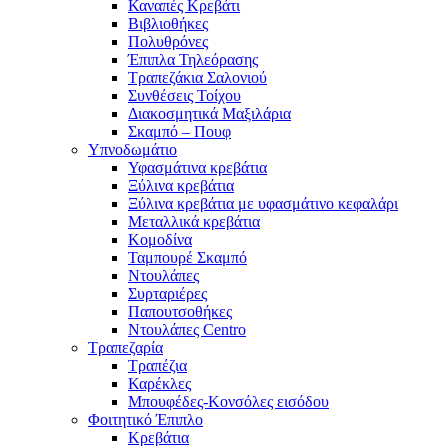
Καναπές Κρεβάτι
Βιβλιοθήκες
Πολυθρόνες
Έπιπλα Τηλεόρασης
Τραπεζάκια Σαλονιού
Συνθέσεις Τοίχου
Διακοσμητικά Μαξιλάρια
Σκαμπό – Πουφ
Υπνοδωμάτιο
Υφασμάτινα κρεβάτια
Ξύλινα κρεβάτια
Ξύλινα κρεβάτια με υφασμάτινο κεφαλάρι
Mεταλλικά κρεβάτια
Κομοδίνα
Ταμπουρέ Σκαμπό
Ντουλάπες
Συρταριέρες
Παπουτσοθήκες
Ντουλάπες Centro
Τραπεζαρία
Τραπέζια
Καρέκλες
Μπουφέδες-Κονσόλες εισόδου
Φοιτητικό Έπιπλο
Κρεβάτια