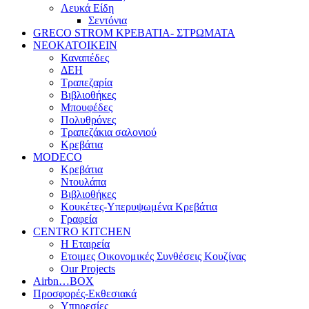
Λευκά Είδη
Σεντόνια
GRECO STROM ΚΡΕΒΑΤΙΑ- ΣΤΡΩΜΑΤΑ
ΝΕΟΚΑΤΟΙΚΕΙΝ
Καναπέδες
ΔΕΗ
Τραπεζαρία
Βιβλιοθήκες
Μπουφέδες
Πολυθρόνες
Τραπεζάκια σαλονιού
Κρεβάτια
MODECO
Κρεβάτια
Ντουλάπα
Βιβλιοθήκες
Κουκέτες-Υπερυψωμένα Κρεβάτια
Γραφεία
CENTRO KITCHEN
Η Εταιρεία
Ετοιμες Οικονομικές Συνθέσεις Κουζίνας
Our Projects
Airbn…BOX
Προσφορές-Εκθεσιακά
Υπηρεσίες