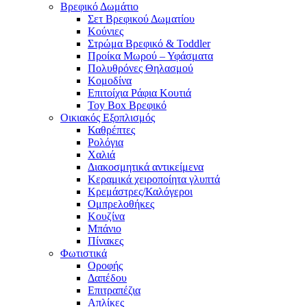
Βρεφικό Δωμάτιο
Σετ Βρεφικού Δωματίου
Κούνιες
Στρώμα Βρεφικό & Toddler
Προίκα Μωρού – Υφάσματα
Πολυθρόνες Θηλασμού
Κομοδίνα
Επιτοίχια Ράφια Κουτιά
Toy Box Βρεφικό
Οικιακός Εξοπλισμός
Καθρέπτες
Ρολόγια
Χαλιά
Διακοσμητικά αντικείμενα
Κεραμικά χειροποίητα γλυπτά
Κρεμάστρες/Καλόγεροι
Ομπρελοθήκες
Κουζίνα
Μπάνιο
Πίνακες
Φωτιστικά
Οροφής
Δαπέδου
Επιτραπέζια
Απλίκες