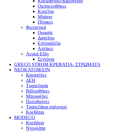
Κρεμάστρες/Καλόγεροι
Ομπρελοθήκες
Κουζίνα
Μπάνιο
Πίνακες
Φωτιστικά
Οροφής
Δαπέδου
Επιτραπέζια
Απλίκες
Λευκά Είδη
Σεντόνια
GRECO STROM ΚΡΕΒΑΤΙΑ- ΣΤΡΩΜΑΤΑ
ΝΕΟΚΑΤΟΙΚΕΙΝ
Καναπέδες
ΔΕΗ
Τραπεζαρία
Βιβλιοθήκες
Μπουφέδες
Πολυθρόνες
Τραπεζάκια σαλονιού
Κρεβάτια
MODECO
Κρεβάτια
Ντουλάπα