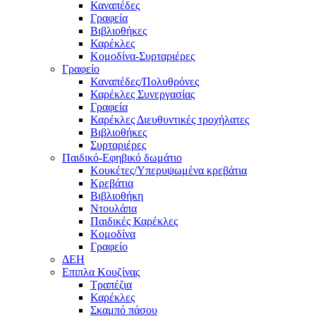
Καναπέδες
Γραφεία
Βιβλιοθήκες
Καρέκλες
Κομοδίνα-Συρταριέρες
Γραφείο
Καναπέδες/Πολυθρὀνες
Καρέκλες Συνεργασίας
Γραφεία
Καρέκλες Διευθυντικές τροχήλατες
Βιβλιοθήκες
Συρταριέρες
Παιδικό-Εφηβικό δωμάτιο
Κουκέτες/Υπερυψωμένα κρεβάτια
Κρεβάτια
Βιβλιοθήκη
Ντουλάπα
Παιδικές Καρέκλες
Κομοδίνα
Γραφείο
ΔΕΗ
Επιπλα Κουζίνας
Τραπέζια
Καρέκλες
Σκαμπό πάσου