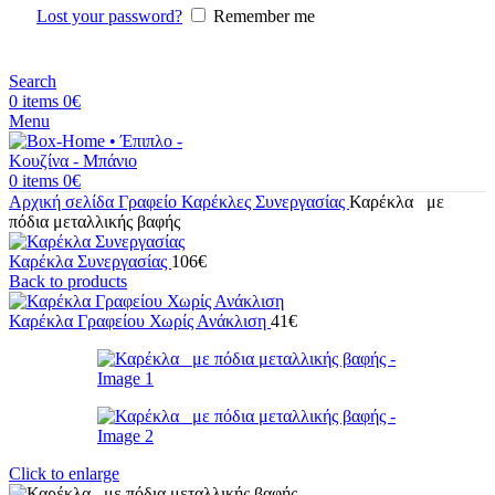
Lost your password?
Remember me
Search
0
items
0
€
Menu
0
items
0
€
Αρχική σελίδα
Γραφείο
Καρέκλες Συνεργασίας
Καρέκλα με
πόδια μεταλλικής βαφής
Καρέκλα Συνεργασίας
106
€
Back to products
Καρέκλα Γραφείου Χωρίς Ανάκλιση
41
€
Click to enlarge