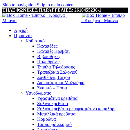
Skip to navigation
Skip to main content
ΤΗΛΕΦΩΝΙΚΕΣ ΠΑΡΑΓΓΕΛΙΕΣ: 2610455230-1
Αρχική
Προϊόντα
Καθιστικό
Καναπέδες
Καναπές Κρεβάτι
Βιβλιοθήκες
Πολυθρόνες
Έπιπλα Τηλεόρασης
Τραπεζάκια Σαλονιού
Συνθέσεις Τοίχου
Διακοσμητικά Μαξιλάρια
Σκαμπό – Πουφ
Υπνοδωμάτιο
Υφασμάτινα κρεβάτια
Ξύλινα κρεβάτια
Ξύλινα κρεβάτια με υφασμάτινο κεφαλάρι
Mεταλλικά κρεβάτια
Κομοδίνα
Ταμπουρέ Σκαμπό
Ντουλάπες