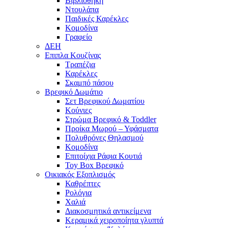
Βιβλιοθήκη
Ντουλάπα
Παιδικές Καρέκλες
Κομοδίνα
Γραφείο
ΔΕΗ
Επιπλα Κουζίνας
Τραπέζια
Καρέκλες
Σκαμπό πάσου
Βρεφικό Δωμάτιο
Σετ Βρεφικού Δωματίου
Κούνιες
Στρώμα Βρεφικό & Toddler
Προίκα Μωρού – Υφάσματα
Πολυθρόνες Θηλασμού
Κομοδίνα
Επιτοίχια Ράφια Κουτιά
Toy Box Βρεφικό
Οικιακός Εξοπλισμός
Καθρέπτες
Ρολόγια
Χαλιά
Διακοσμητικά αντικείμενα
Κεραμικά χειροποίητα γλυπτά