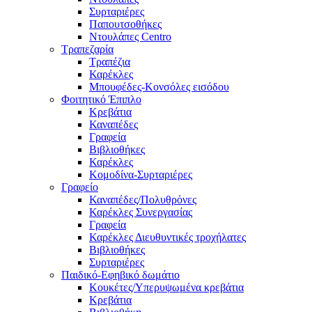
Συρταριέρες
Παπουτσοθήκες
Ντουλάπες Centro
Τραπεζαρία
Τραπέζια
Καρέκλες
Μπουφέδες-Κονσόλες εισόδου
Φοιτητικό Έπιπλο
Κρεβάτια
Καναπέδες
Γραφεία
Βιβλιοθήκες
Καρέκλες
Κομοδίνα-Συρταριέρες
Γραφείο
Καναπέδες/Πολυθρὀνες
Καρέκλες Συνεργασίας
Γραφεία
Καρέκλες Διευθυντικές τροχήλατες
Βιβλιοθήκες
Συρταριέρες
Παιδικό-Εφηβικό δωμάτιο
Κουκέτες/Υπερυψωμένα κρεβάτια
Κρεβάτια