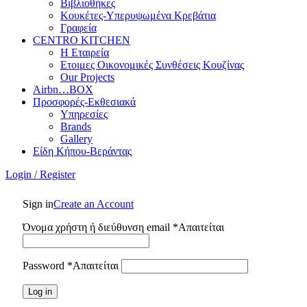
Βιβλιοθήκες
Κουκέτες-Υπερυψωμένα Κρεβάτια
Γραφεία
CENTRO KITCHEN
Η Εταιρεία
Ετοιμες Οικονομικές Συνθέσεις Κουζίνας
Our Projects
Airbn…BOX
Προσφορές-Εκθεσιακά
Υπηρεσίες
Brands
Gallery
Είδη Κήπου-Βεράντας
Login / Register
Sign in
Create an Account
Όνομα χρήστη ή διεύθυνση email
*
Απαιτείται
Password
*
Απαιτείται
Log in